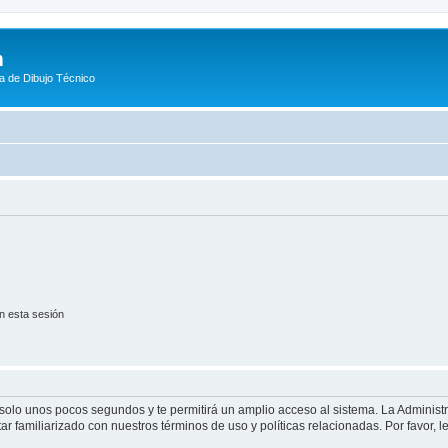
m
a de Dibujo Técnico
n esta sesión
á solo unos pocos segundos y te permitirá un amplio acceso al sistema. La Adminis
tar familiarizado con nuestros términos de uso y políticas relacionadas. Por favor, l