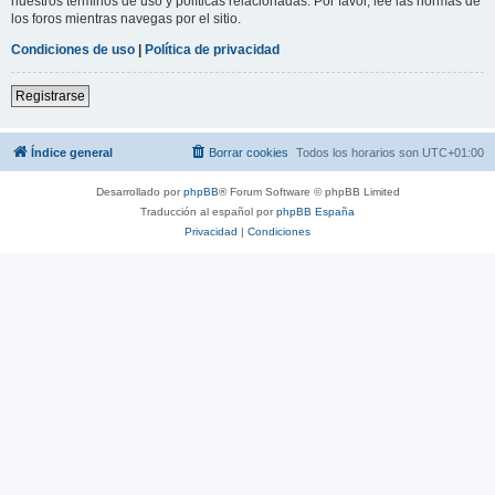
nuestros términos de uso y políticas relacionadas. Por favor, lee las normas de
los foros mientras navegas por el sitio.
Condiciones de uso
|
Política de privacidad
Registrarse
Índice general
Borrar cookies
Todos los horarios son
UTC+01:00
Desarrollado por
phpBB
® Forum Software © phpBB Limited
Traducción al español por
phpBB España
Privacidad
|
Condiciones