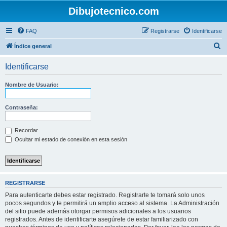
Dibujotecnico.com
FAQ
Registrarse
Identificarse
B
Índice general
u
Identificarse
s
c
Nombre de Usuario:
a
r
Contraseña:
Recordar
Ocultar mi estado de conexión en esta sesión
REGISTRARSE
Para autenticarte debes estar registrado. Registrarte te tomará solo unos
pocos segundos y te permitirá un amplio acceso al sistema. La Administración
del sitio puede además otorgar permisos adicionales a los usuarios
registrados. Antes de identificarte asegúrete de estar familiarizado con