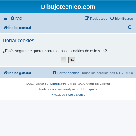
Dibujotecnico.com
FAQ
Registrarse
Identificarse
B
Índice general
u
Borrar cookies
s
c
¿Estás seguro de querer borrar todas las cookies de este sitio?
a
r
Índice general
Borrar cookies
Todos los horarios son
UTC+01:00
Desarrollado por
phpBB
® Forum Software © phpBB Limited
Traducción al español por
phpBB España
Privacidad
|
Condiciones