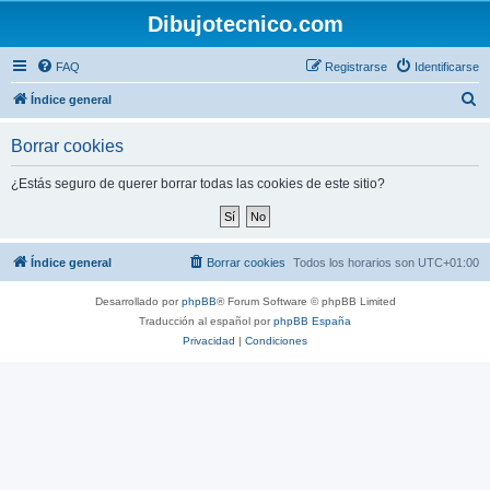
Dibujotecnico.com
FAQ
Registrarse
Identificarse
B
Índice general
u
Borrar cookies
s
c
¿Estás seguro de querer borrar todas las cookies de este sitio?
a
r
Índice general
Borrar cookies
Todos los horarios son
UTC+01:00
Desarrollado por
phpBB
® Forum Software © phpBB Limited
Traducción al español por
phpBB España
Privacidad
|
Condiciones