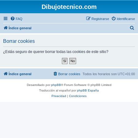
Dibujotecnico.com
FAQ
Registrarse
Identificarse
B
Índice general
u
Borrar cookies
s
c
¿Estás seguro de querer borrar todas las cookies de este sitio?
a
r
Índice general
Borrar cookies
Todos los horarios son
UTC+01:00
Desarrollado por
phpBB
® Forum Software © phpBB Limited
Traducción al español por
phpBB España
Privacidad
|
Condiciones