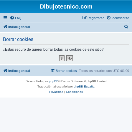
Dibujotecnico.com
FAQ
Registrarse
Identificarse
B
Índice general
u
Borrar cookies
s
c
¿Estás seguro de querer borrar todas las cookies de este sitio?
a
r
Índice general
Borrar cookies
Todos los horarios son
UTC+01:00
Desarrollado por
phpBB
® Forum Software © phpBB Limited
Traducción al español por
phpBB España
Privacidad
|
Condiciones