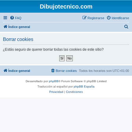
Dibujotecnico.com
FAQ
Registrarse
Identificarse
B
Índice general
u
Borrar cookies
s
c
¿Estás seguro de querer borrar todas las cookies de este sitio?
a
r
Índice general
Borrar cookies
Todos los horarios son
UTC+01:00
Desarrollado por
phpBB
® Forum Software © phpBB Limited
Traducción al español por
phpBB España
Privacidad
|
Condiciones