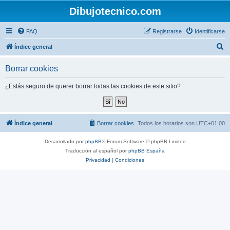
Dibujotecnico.com
FAQ
Registrarse
Identificarse
B
Índice general
u
Borrar cookies
s
c
¿Estás seguro de querer borrar todas las cookies de este sitio?
a
r
Índice general
Borrar cookies
Todos los horarios son
UTC+01:00
Desarrollado por
phpBB
® Forum Software © phpBB Limited
Traducción al español por
phpBB España
Privacidad
|
Condiciones