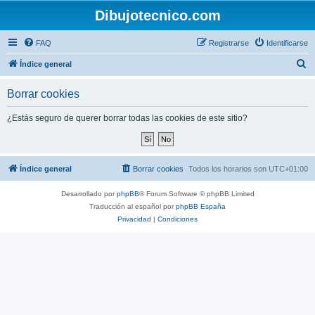
Dibujotecnico.com
FAQ
Registrarse
Identificarse
B
Índice general
u
Borrar cookies
s
c
¿Estás seguro de querer borrar todas las cookies de este sitio?
a
r
Índice general
Borrar cookies
Todos los horarios son
UTC+01:00
Desarrollado por
phpBB
® Forum Software © phpBB Limited
Traducción al español por
phpBB España
Privacidad
|
Condiciones