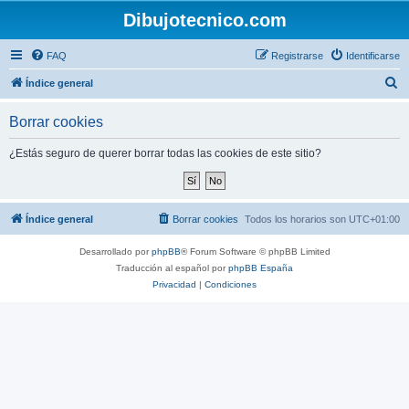
Dibujotecnico.com
FAQ
Registrarse
Identificarse
B
Índice general
u
Borrar cookies
s
c
¿Estás seguro de querer borrar todas las cookies de este sitio?
a
r
Índice general
Borrar cookies
Todos los horarios son
UTC+01:00
Desarrollado por
phpBB
® Forum Software © phpBB Limited
Traducción al español por
phpBB España
Privacidad
|
Condiciones