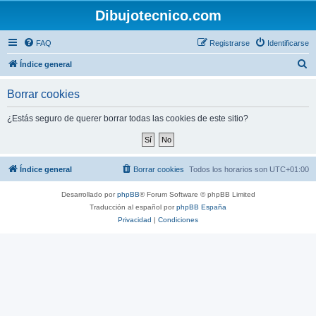
Dibujotecnico.com
FAQ
Registrarse
Identificarse
B
Índice general
u
Borrar cookies
s
c
¿Estás seguro de querer borrar todas las cookies de este sitio?
a
r
Índice general
Borrar cookies
Todos los horarios son
UTC+01:00
Desarrollado por
phpBB
® Forum Software © phpBB Limited
Traducción al español por
phpBB España
Privacidad
|
Condiciones