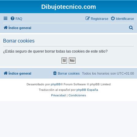
Dibujotecnico.com
FAQ
Registrarse
Identificarse
B
Índice general
u
Borrar cookies
s
c
¿Estás seguro de querer borrar todas las cookies de este sitio?
a
r
Índice general
Borrar cookies
Todos los horarios son
UTC+01:00
Desarrollado por
phpBB
® Forum Software © phpBB Limited
Traducción al español por
phpBB España
Privacidad
|
Condiciones