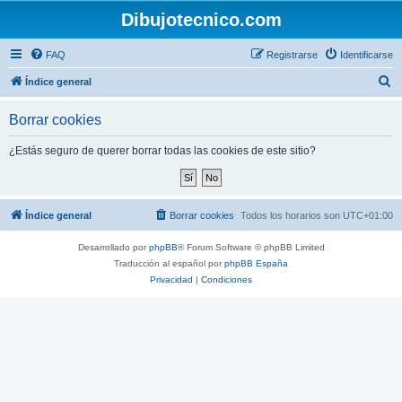
Dibujotecnico.com
FAQ
Registrarse
Identificarse
B
Índice general
u
Borrar cookies
s
c
¿Estás seguro de querer borrar todas las cookies de este sitio?
a
r
Índice general
Borrar cookies
Todos los horarios son
UTC+01:00
Desarrollado por
phpBB
® Forum Software © phpBB Limited
Traducción al español por
phpBB España
Privacidad
|
Condiciones