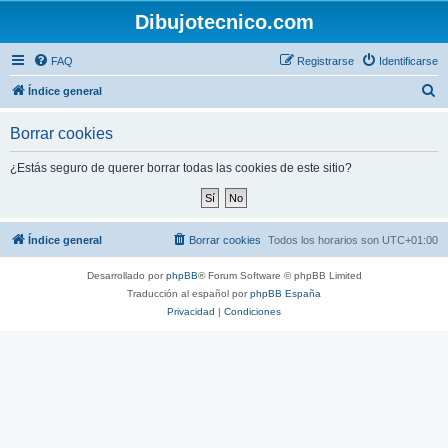
Dibujotecnico.com
FAQ
Registrarse
Identificarse
B
Índice general
u
Borrar cookies
s
c
¿Estás seguro de querer borrar todas las cookies de este sitio?
a
r
Índice general
Borrar cookies
Todos los horarios son
UTC+01:00
Desarrollado por
phpBB
® Forum Software © phpBB Limited
Traducción al español por
phpBB España
Privacidad
|
Condiciones