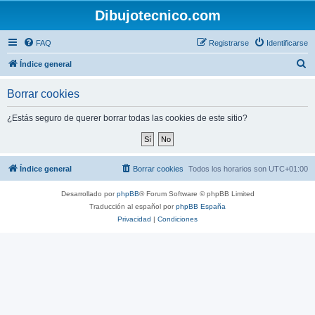
Dibujotecnico.com
FAQ
Registrarse
Identificarse
B
Índice general
u
Borrar cookies
s
c
¿Estás seguro de querer borrar todas las cookies de este sitio?
a
r
Índice general
Borrar cookies
Todos los horarios son
UTC+01:00
Desarrollado por
phpBB
® Forum Software © phpBB Limited
Traducción al español por
phpBB España
Privacidad
|
Condiciones