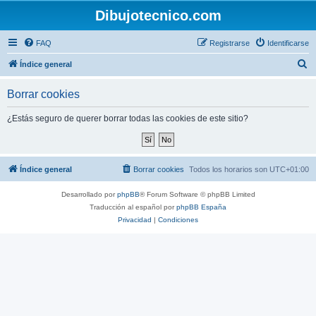
Dibujotecnico.com
FAQ
Registrarse
Identificarse
B
Índice general
u
Borrar cookies
s
c
¿Estás seguro de querer borrar todas las cookies de este sitio?
a
r
Índice general
Borrar cookies
Todos los horarios son
UTC+01:00
Desarrollado por
phpBB
® Forum Software © phpBB Limited
Traducción al español por
phpBB España
Privacidad
|
Condiciones