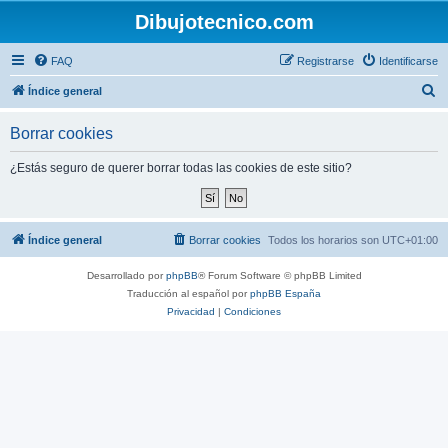
Dibujotecnico.com
FAQ
Registrarse
Identificarse
B
Índice general
u
Borrar cookies
s
c
¿Estás seguro de querer borrar todas las cookies de este sitio?
a
r
Índice general
Borrar cookies
Todos los horarios son
UTC+01:00
Desarrollado por
phpBB
® Forum Software © phpBB Limited
Traducción al español por
phpBB España
Privacidad
|
Condiciones