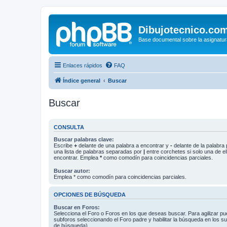
Dibujotecnico.co
Base documental sobre la asignatur
Enlaces rápidos
FAQ
Índice general
Buscar
Buscar
CONSULTA
Buscar palabras clave:
Escribe
+
delante de una palabra a encontrar y
-
delante de la palabra 
una lista de palabras separadas por
|
entre corchetes si solo una de el
encontrar. Emplea
*
como comodín para coincidencias parciales.
Buscar autor:
Emplea * como comodín para coincidencias parciales.
OPCIONES DE BÚSQUEDA
Buscar en Foros:
Selecciona el Foro o Foros en los que deseas buscar. Para agilizar p
subforos seleccionando el Foro padre y habilitar la búsqueda en los 
de búsqueda).