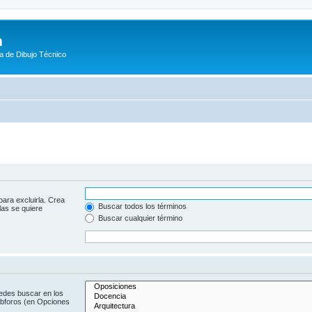
m
a de Dibujo Técnico
para excluirla. Crea
Buscar todos los términos
las se quiere
Buscar cualquier término
uedes buscar en los
subforos (en Opciones