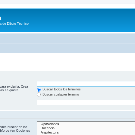
m
a de Dibujo Técnico
para excluirla. Crea
Buscar todos los términos
las se quiere
Buscar cualquier término
uedes buscar en los
subforos (en Opciones