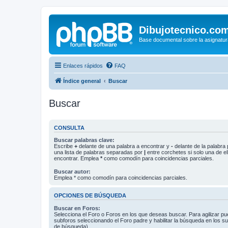
Dibujotecnico.co
Base documental sobre la asignatur
Enlaces rápidos
FAQ
Índice general
Buscar
Buscar
CONSULTA
Buscar palabras clave:
Escribe
+
delante de una palabra a encontrar y
-
delante de la palabra 
una lista de palabras separadas por
|
entre corchetes si solo una de el
encontrar. Emplea
*
como comodín para coincidencias parciales.
Buscar autor:
Emplea * como comodín para coincidencias parciales.
OPCIONES DE BÚSQUEDA
Buscar en Foros:
Selecciona el Foro o Foros en los que deseas buscar. Para agilizar p
subforos seleccionando el Foro padre y habilitar la búsqueda en los 
de búsqueda).