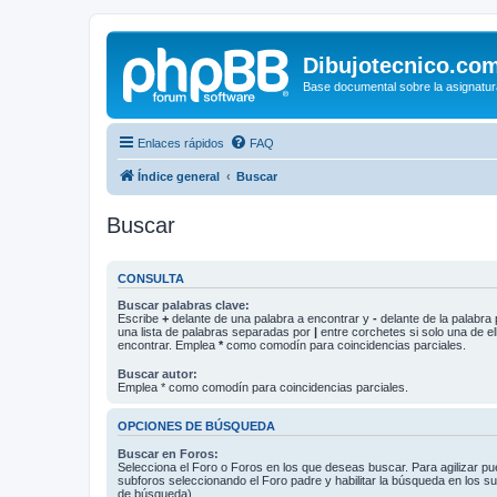
Dibujotecnico.co
Base documental sobre la asignatur
Enlaces rápidos
FAQ
Índice general
Buscar
Buscar
CONSULTA
Buscar palabras clave:
Escribe
+
delante de una palabra a encontrar y
-
delante de la palabra 
una lista de palabras separadas por
|
entre corchetes si solo una de el
encontrar. Emplea
*
como comodín para coincidencias parciales.
Buscar autor:
Emplea * como comodín para coincidencias parciales.
OPCIONES DE BÚSQUEDA
Buscar en Foros:
Selecciona el Foro o Foros en los que deseas buscar. Para agilizar p
subforos seleccionando el Foro padre y habilitar la búsqueda en los 
de búsqueda).