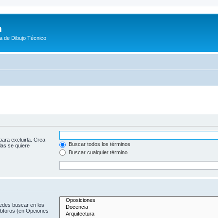
m
a de Dibujo Técnico
para excluirla. Crea
Buscar todos los términos
las se quiere
Buscar cualquier término
uedes buscar en los
subforos (en Opciones