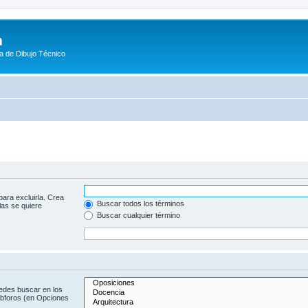
m
a de Dibujo Técnico
para excluirla. Crea
Buscar todos los términos
las se quiere
Buscar cualquier término
uedes buscar en los
subforos (en Opciones