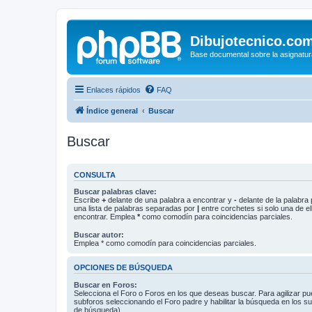
Dibujotecnico.co
Base documental sobre la asignatur
Enlaces rápidos
FAQ
Índice general
Buscar
Buscar
CONSULTA
Buscar palabras clave:
Escribe
+
delante de una palabra a encontrar y
-
delante de la palabra 
una lista de palabras separadas por
|
entre corchetes si solo una de el
encontrar. Emplea
*
como comodín para coincidencias parciales.
Buscar autor:
Emplea * como comodín para coincidencias parciales.
OPCIONES DE BÚSQUEDA
Buscar en Foros:
Selecciona el Foro o Foros en los que deseas buscar. Para agilizar p
subforos seleccionando el Foro padre y habilitar la búsqueda en los 
de búsqueda).