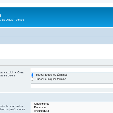
m
a de Dibujo Técnico
para excluirla. Crea
Buscar todos los términos
las se quiere
Buscar cualquier término
uedes buscar en los
subforos (en Opciones