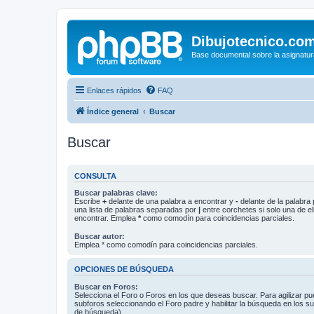
Dibujotecnico.co
Base documental sobre la asignatur
Enlaces rápidos
FAQ
Índice general
Buscar
Buscar
CONSULTA
Buscar palabras clave:
Escribe
+
delante de una palabra a encontrar y
-
delante de la palabra 
una lista de palabras separadas por
|
entre corchetes si solo una de el
encontrar. Emplea
*
como comodín para coincidencias parciales.
Buscar autor:
Emplea * como comodín para coincidencias parciales.
OPCIONES DE BÚSQUEDA
Buscar en Foros:
Selecciona el Foro o Foros en los que deseas buscar. Para agilizar p
subforos seleccionando el Foro padre y habilitar la búsqueda en los 
de búsqueda).