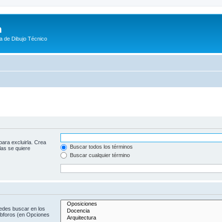
m
a de Dibujo Técnico
para excluirla. Crea
Buscar todos los términos
las se quiere
Buscar cualquier término
uedes buscar en los
subforos (en Opciones