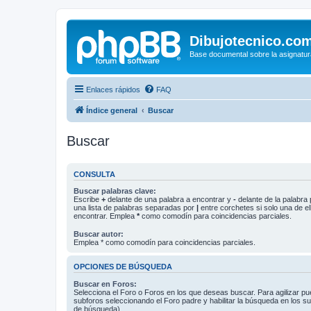
Dibujotecnico.co
Base documental sobre la asignatur
Enlaces rápidos
FAQ
Índice general
Buscar
Buscar
CONSULTA
Buscar palabras clave:
Escribe
+
delante de una palabra a encontrar y
-
delante de la palabra 
una lista de palabras separadas por
|
entre corchetes si solo una de el
encontrar. Emplea
*
como comodín para coincidencias parciales.
Buscar autor:
Emplea * como comodín para coincidencias parciales.
OPCIONES DE BÚSQUEDA
Buscar en Foros:
Selecciona el Foro o Foros en los que deseas buscar. Para agilizar p
subforos seleccionando el Foro padre y habilitar la búsqueda en los 
de búsqueda).