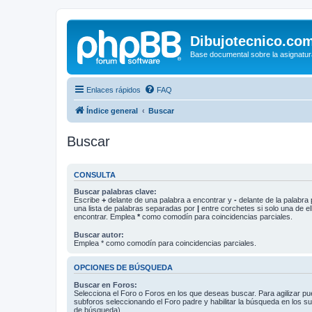
Dibujotecnico.co
Base documental sobre la asignatur
Enlaces rápidos
FAQ
Índice general
Buscar
Buscar
CONSULTA
Buscar palabras clave:
Escribe
+
delante de una palabra a encontrar y
-
delante de la palabra 
una lista de palabras separadas por
|
entre corchetes si solo una de el
encontrar. Emplea
*
como comodín para coincidencias parciales.
Buscar autor:
Emplea * como comodín para coincidencias parciales.
OPCIONES DE BÚSQUEDA
Buscar en Foros:
Selecciona el Foro o Foros en los que deseas buscar. Para agilizar p
subforos seleccionando el Foro padre y habilitar la búsqueda en los 
de búsqueda).