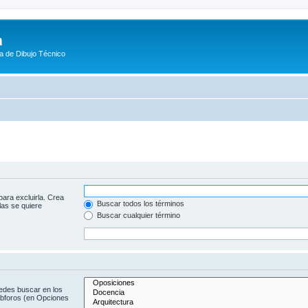
m
a de Dibujo Técnico
para excluirla. Crea
Buscar todos los términos
las se quiere
Buscar cualquier término
uedes buscar en los
subforos (en Opciones