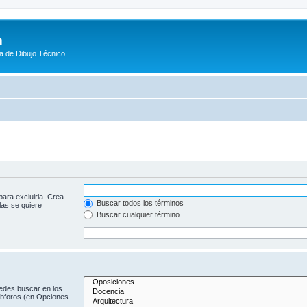
m
a de Dibujo Técnico
para excluirla. Crea
Buscar todos los términos
las se quiere
Buscar cualquier término
uedes buscar en los
subforos (en Opciones