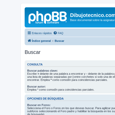
Dibujotecnico.co
Base documental sobre la asignatur
Enlaces rápidos
FAQ
Índice general
Buscar
Buscar
CONSULTA
Buscar palabras clave:
Escribe
+
delante de una palabra a encontrar y
-
delante de la palabra 
una lista de palabras separadas por
|
entre corchetes si solo una de el
encontrar. Emplea
*
como comodín para coincidencias parciales.
Buscar autor:
Emplea * como comodín para coincidencias parciales.
OPCIONES DE BÚSQUEDA
Buscar en Foros:
Selecciona el Foro o Foros en los que deseas buscar. Para agilizar p
subforos seleccionando el Foro padre y habilitar la búsqueda en los 
de búsqueda).