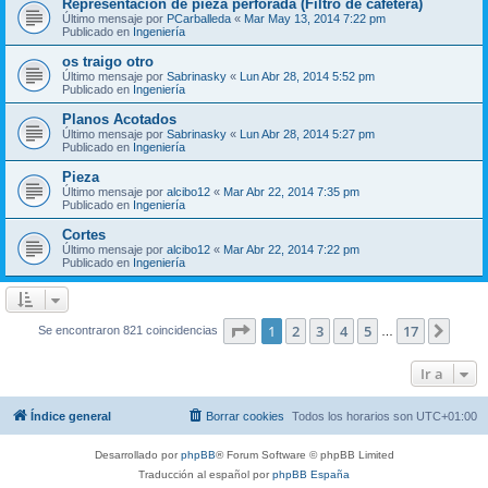
Representación de pieza perforada (Filtro de cafetera)
Último mensaje por
PCarballeda
«
Mar May 13, 2014 7:22 pm
Publicado en
Ingeniería
os traigo otro
Último mensaje por
Sabrinasky
«
Lun Abr 28, 2014 5:52 pm
Publicado en
Ingeniería
Planos Acotados
Último mensaje por
Sabrinasky
«
Lun Abr 28, 2014 5:27 pm
Publicado en
Ingeniería
Pieza
Último mensaje por
alcibo12
«
Mar Abr 22, 2014 7:35 pm
Publicado en
Ingeniería
Cortes
Último mensaje por
alcibo12
«
Mar Abr 22, 2014 7:22 pm
Publicado en
Ingeniería
Página
1
de
17
1
2
3
4
5
17
Sigui
Se encontraron 821 coincidencias
…
Ir a
Índice general
Borrar cookies
Todos los horarios son
UTC+01:00
Desarrollado por
phpBB
® Forum Software © phpBB Limited
Traducción al español por
phpBB España