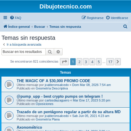
Dibujotecnico.com
FAQ
Registrarse
Identificarse
B
Índice general
Buscar
Temas sin respuesta
u
Temas sin respuesta
s
Ir a búsqueda avanzada
c
Buscar
Búsqueda avanzada
a
Página
1
de
17
1
2
3
4
5
17
Sigui
Se encontraron 821 coincidencias
r
…
Temas
THE MAGIC OF A $30,000 PROMO CODE
Último mensaje por
jcalderonsalcedo
«
Dom Mar 08, 2026 7:54 am
Publicado en
Geometría Descriptiva
@pump_upp - best crypto pumps on telegram !
Último mensaje por
carlosdiazaguero
«
Mar Ene 17, 2023 5:20 pm
Publicado en
Oposiciones
Trazado de un pentágono regular a partir de su altura MD
Último mensaje por
jcalderonsalcedo
«
Sab Jun 05, 2021 4:23 am
Publicado en
Geometría Plana
Axonométrico