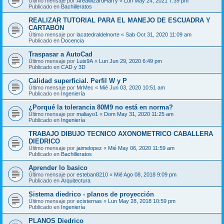
Último mensaje por
AreawizardHarry
«
Lun May 24, 2021 7:39 pm
Publicado en
Bachilleratos
REALIZAR TUTORIAL PARA EL MANEJO DE ESCUADRA Y
CARTABÓN
Último mensaje por
lacatedraldelnorte
«
Sab Oct 31, 2020 11:09 am
Publicado en
Docencia
Traspasar a AutoCad
Último mensaje por
Luis9A
«
Lun Jun 29, 2020 6:49 pm
Publicado en
CAD y 3D
Calidad superficial. Perfil W y P
Último mensaje por
MrMec
«
Mié Jun 03, 2020 10:51 am
Publicado en
Ingeniería
¿Porqué la tolerancia 80M9 no está en norma?
Último mensaje por
maliayo1
«
Dom May 31, 2020 11:25 am
Publicado en
Ingeniería
TRABAJO DIBUJO TECNICO AXONOMETRICO CABALLERA
DIEDRICO
Último mensaje por
jaimelopez
«
Mié May 06, 2020 11:59 am
Publicado en
Bachilleratos
Aprender lo basico
Último mensaje por
esteban8210
«
Mié Ago 08, 2018 9:09 pm
Publicado en
Arquitectura
Sistema diedrico - planos de proyección
Último mensaje por
ecisternas
«
Lun May 28, 2018 10:59 pm
Publicado en
Ingeniería
PLANOS Diedrico