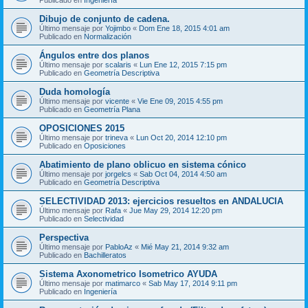
Dibujo de conjunto de cadena.
Último mensaje por
Yojimbo
«
Dom Ene 18, 2015 4:01 am
Publicado en
Normalización
Ángulos entre dos planos
Último mensaje por
scalaris
«
Lun Ene 12, 2015 7:15 pm
Publicado en
Geometría Descriptiva
Duda homología
Último mensaje por
vicente
«
Vie Ene 09, 2015 4:55 pm
Publicado en
Geometría Plana
OPOSICIONES 2015
Último mensaje por
trineva
«
Lun Oct 20, 2014 12:10 pm
Publicado en
Oposiciones
Abatimiento de plano oblicuo en sistema cónico
Último mensaje por
jorgelcs
«
Sab Oct 04, 2014 4:50 am
Publicado en
Geometría Descriptiva
SELECTIVIDAD 2013: ejercicios resueltos en ANDALUCIA
Último mensaje por
Rafa
«
Jue May 29, 2014 12:20 pm
Publicado en
Selectividad
Perspectiva
Último mensaje por
PabloAz
«
Mié May 21, 2014 9:32 am
Publicado en
Bachilleratos
Sistema Axonometrico Isometrico AYUDA
Último mensaje por
matimarco
«
Sab May 17, 2014 9:11 pm
Publicado en
Ingeniería