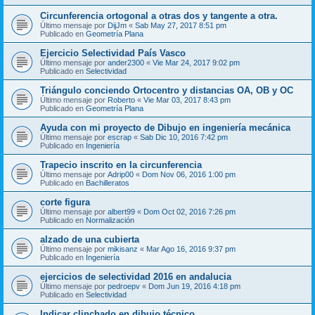
Circunferencia ortogonal a otras dos y tangente a otra.
Último mensaje por
DijJm
«
Sab May 27, 2017 8:51 pm
Publicado en
Geometría Plana
Ejercicio Selectividad País Vasco
Último mensaje por
ander2300
«
Vie Mar 24, 2017 9:02 pm
Publicado en
Selectividad
Triángulo conciendo Ortocentro y distancias OA, OB y OC
Último mensaje por
Roberto
«
Vie Mar 03, 2017 8:43 pm
Publicado en
Geometría Plana
Ayuda con mi proyecto de Dibujo en ingeniería mecánica
Último mensaje por
escrap
«
Sab Dic 10, 2016 7:42 pm
Publicado en
Ingeniería
Trapecio inscrito en la circunferencia
Último mensaje por
Adrip00
«
Dom Nov 06, 2016 1:00 pm
Publicado en
Bachilleratos
corte figura
Último mensaje por
albert99
«
Dom Oct 02, 2016 7:26 pm
Publicado en
Normalización
alzado de una cubierta
Último mensaje por
mikisanz
«
Mar Ago 16, 2016 9:37 pm
Publicado en
Ingeniería
ejercicios de selectividad 2016 en andalucia
Último mensaje por
pedroepv
«
Dom Jun 19, 2016 4:18 pm
Publicado en
Selectividad
Indicar clinchado en dibujo técnico