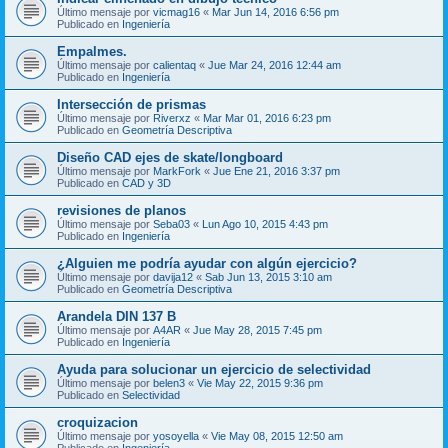
Último mensaje por
vicmag16
«
Mar Jun 14, 2016 6:56 pm
Publicado en
Ingeniería
Empalmes.
Último mensaje por
calientaq
«
Jue Mar 24, 2016 12:44 am
Publicado en
Ingeniería
Intersección de prismas
Último mensaje por
Riverxz
«
Mar Mar 01, 2016 6:23 pm
Publicado en
Geometría Descriptiva
Diseño CAD ejes de skate/longboard
Último mensaje por
MarkFork
«
Jue Ene 21, 2016 3:37 pm
Publicado en
CAD y 3D
revisiones de planos
Último mensaje por
Seba03
«
Lun Ago 10, 2015 4:43 pm
Publicado en
Ingeniería
¿Alguien me podría ayudar con algún ejercicio?
Último mensaje por
davija12
«
Sab Jun 13, 2015 3:10 am
Publicado en
Geometría Descriptiva
Arandela DIN 137 B
Último mensaje por
A4AR
«
Jue May 28, 2015 7:45 pm
Publicado en
Ingeniería
Ayuda para solucionar un ejercicio de selectividad
Último mensaje por
belen3
«
Vie May 22, 2015 9:36 pm
Publicado en
Selectividad
croquizacion
Último mensaje por
yosoyella
«
Vie May 08, 2015 12:50 am
Publicado en
Ingeniería