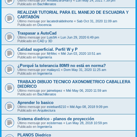
Último mensaje por
AreawizardHarry
«
Lun May 24, 2021 7:39 pm
Publicado en
Bachilleratos
REALIZAR TUTORIAL PARA EL MANEJO DE ESCUADRA Y
CARTABÓN
Último mensaje por
lacatedraldelnorte
«
Sab Oct 31, 2020 11:09 am
Publicado en
Docencia
Traspasar a AutoCad
Último mensaje por
Luis9A
«
Lun Jun 29, 2020 6:49 pm
Publicado en
CAD y 3D
Calidad superficial. Perfil W y P
Último mensaje por
MrMec
«
Mié Jun 03, 2020 10:51 am
Publicado en
Ingeniería
¿Porqué la tolerancia 80M9 no está en norma?
Último mensaje por
maliayo1
«
Dom May 31, 2020 11:25 am
Publicado en
Ingeniería
TRABAJO DIBUJO TECNICO AXONOMETRICO CABALLERA
DIEDRICO
Último mensaje por
jaimelopez
«
Mié May 06, 2020 11:59 am
Publicado en
Bachilleratos
Aprender lo basico
Último mensaje por
esteban8210
«
Mié Ago 08, 2018 9:09 pm
Publicado en
Arquitectura
Sistema diedrico - planos de proyección
Último mensaje por
ecisternas
«
Lun May 28, 2018 10:59 pm
Publicado en
Ingeniería
PLANOS Diedrico