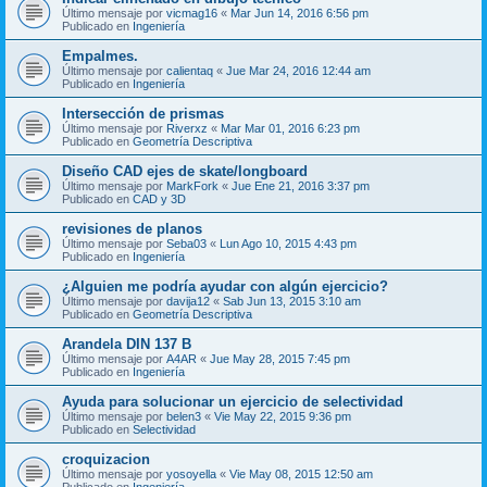
Último mensaje por
vicmag16
«
Mar Jun 14, 2016 6:56 pm
Publicado en
Ingeniería
Empalmes.
Último mensaje por
calientaq
«
Jue Mar 24, 2016 12:44 am
Publicado en
Ingeniería
Intersección de prismas
Último mensaje por
Riverxz
«
Mar Mar 01, 2016 6:23 pm
Publicado en
Geometría Descriptiva
Diseño CAD ejes de skate/longboard
Último mensaje por
MarkFork
«
Jue Ene 21, 2016 3:37 pm
Publicado en
CAD y 3D
revisiones de planos
Último mensaje por
Seba03
«
Lun Ago 10, 2015 4:43 pm
Publicado en
Ingeniería
¿Alguien me podría ayudar con algún ejercicio?
Último mensaje por
davija12
«
Sab Jun 13, 2015 3:10 am
Publicado en
Geometría Descriptiva
Arandela DIN 137 B
Último mensaje por
A4AR
«
Jue May 28, 2015 7:45 pm
Publicado en
Ingeniería
Ayuda para solucionar un ejercicio de selectividad
Último mensaje por
belen3
«
Vie May 22, 2015 9:36 pm
Publicado en
Selectividad
croquizacion
Último mensaje por
yosoyella
«
Vie May 08, 2015 12:50 am
Publicado en
Ingeniería