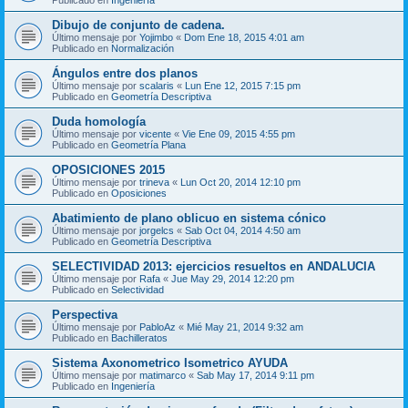
Dibujo de conjunto de cadena.
Último mensaje por
Yojimbo
«
Dom Ene 18, 2015 4:01 am
Publicado en
Normalización
Ángulos entre dos planos
Último mensaje por
scalaris
«
Lun Ene 12, 2015 7:15 pm
Publicado en
Geometría Descriptiva
Duda homología
Último mensaje por
vicente
«
Vie Ene 09, 2015 4:55 pm
Publicado en
Geometría Plana
OPOSICIONES 2015
Último mensaje por
trineva
«
Lun Oct 20, 2014 12:10 pm
Publicado en
Oposiciones
Abatimiento de plano oblicuo en sistema cónico
Último mensaje por
jorgelcs
«
Sab Oct 04, 2014 4:50 am
Publicado en
Geometría Descriptiva
SELECTIVIDAD 2013: ejercicios resueltos en ANDALUCIA
Último mensaje por
Rafa
«
Jue May 29, 2014 12:20 pm
Publicado en
Selectividad
Perspectiva
Último mensaje por
PabloAz
«
Mié May 21, 2014 9:32 am
Publicado en
Bachilleratos
Sistema Axonometrico Isometrico AYUDA
Último mensaje por
matimarco
«
Sab May 17, 2014 9:11 pm
Publicado en
Ingeniería