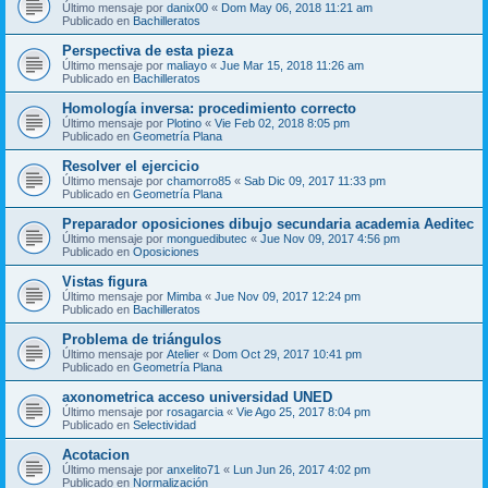
Último mensaje por
danix00
«
Dom May 06, 2018 11:21 am
Publicado en
Bachilleratos
Perspectiva de esta pieza
Último mensaje por
maliayo
«
Jue Mar 15, 2018 11:26 am
Publicado en
Bachilleratos
Homología inversa: procedimiento correcto
Último mensaje por
Plotino
«
Vie Feb 02, 2018 8:05 pm
Publicado en
Geometría Plana
Resolver el ejercicio
Último mensaje por
chamorro85
«
Sab Dic 09, 2017 11:33 pm
Publicado en
Geometría Plana
Preparador oposiciones dibujo secundaria academia Aeditec
Último mensaje por
monguedibutec
«
Jue Nov 09, 2017 4:56 pm
Publicado en
Oposiciones
Vistas figura
Último mensaje por
Mimba
«
Jue Nov 09, 2017 12:24 pm
Publicado en
Bachilleratos
Problema de triángulos
Último mensaje por
Atelier
«
Dom Oct 29, 2017 10:41 pm
Publicado en
Geometría Plana
axonometrica acceso universidad UNED
Último mensaje por
rosagarcia
«
Vie Ago 25, 2017 8:04 pm
Publicado en
Selectividad
Acotacion
Último mensaje por
anxelito71
«
Lun Jun 26, 2017 4:02 pm
Publicado en
Normalización