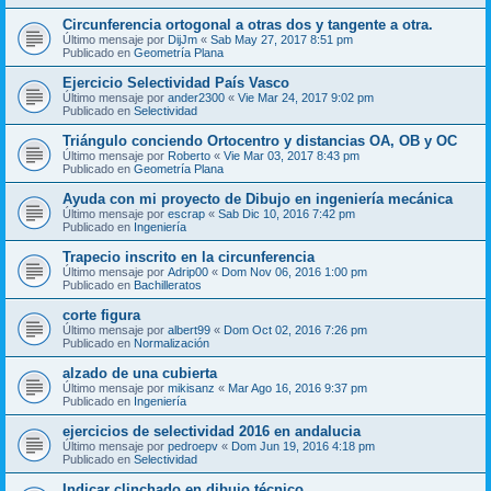
Circunferencia ortogonal a otras dos y tangente a otra.
Último mensaje por
DijJm
«
Sab May 27, 2017 8:51 pm
Publicado en
Geometría Plana
Ejercicio Selectividad País Vasco
Último mensaje por
ander2300
«
Vie Mar 24, 2017 9:02 pm
Publicado en
Selectividad
Triángulo conciendo Ortocentro y distancias OA, OB y OC
Último mensaje por
Roberto
«
Vie Mar 03, 2017 8:43 pm
Publicado en
Geometría Plana
Ayuda con mi proyecto de Dibujo en ingeniería mecánica
Último mensaje por
escrap
«
Sab Dic 10, 2016 7:42 pm
Publicado en
Ingeniería
Trapecio inscrito en la circunferencia
Último mensaje por
Adrip00
«
Dom Nov 06, 2016 1:00 pm
Publicado en
Bachilleratos
corte figura
Último mensaje por
albert99
«
Dom Oct 02, 2016 7:26 pm
Publicado en
Normalización
alzado de una cubierta
Último mensaje por
mikisanz
«
Mar Ago 16, 2016 9:37 pm
Publicado en
Ingeniería
ejercicios de selectividad 2016 en andalucia
Último mensaje por
pedroepv
«
Dom Jun 19, 2016 4:18 pm
Publicado en
Selectividad
Indicar clinchado en dibujo técnico