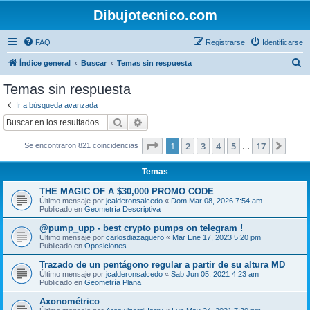
Dibujotecnico.com
FAQ
Registrarse
Identificarse
B
Índice general
Buscar
Temas sin respuesta
u
Temas sin respuesta
s
Ir a búsqueda avanzada
c
Buscar
Búsqueda avanzada
a
Página
1
de
17
1
2
3
4
5
17
Sigui
Se encontraron 821 coincidencias
r
…
Temas
THE MAGIC OF A $30,000 PROMO CODE
Último mensaje por
jcalderonsalcedo
«
Dom Mar 08, 2026 7:54 am
Publicado en
Geometría Descriptiva
@pump_upp - best crypto pumps on telegram !
Último mensaje por
carlosdiazaguero
«
Mar Ene 17, 2023 5:20 pm
Publicado en
Oposiciones
Trazado de un pentágono regular a partir de su altura MD
Último mensaje por
jcalderonsalcedo
«
Sab Jun 05, 2021 4:23 am
Publicado en
Geometría Plana
Axonométrico