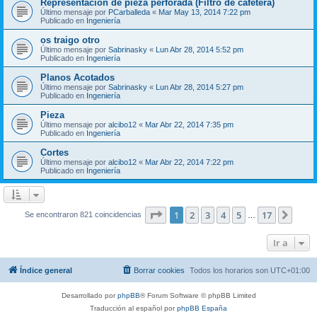
Representación de pieza perforada (Filtro de cafetera)
Último mensaje por
PCarballeda
«
Mar May 13, 2014 7:22 pm
Publicado en
Ingeniería
os traigo otro
Último mensaje por
Sabrinasky
«
Lun Abr 28, 2014 5:52 pm
Publicado en
Ingeniería
Planos Acotados
Último mensaje por
Sabrinasky
«
Lun Abr 28, 2014 5:27 pm
Publicado en
Ingeniería
Pieza
Último mensaje por
alcibo12
«
Mar Abr 22, 2014 7:35 pm
Publicado en
Ingeniería
Cortes
Último mensaje por
alcibo12
«
Mar Abr 22, 2014 7:22 pm
Publicado en
Ingeniería
Página
1
de
17
1
2
3
4
5
17
Sigui
Se encontraron 821 coincidencias
…
Ir a
Índice general
Borrar cookies
Todos los horarios son
UTC+01:00
Desarrollado por
phpBB
® Forum Software © phpBB Limited
Traducción al español por
phpBB España