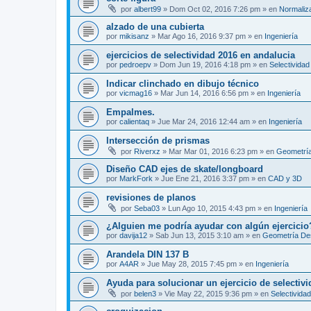
por
albert99
»
Dom Oct 02, 2016 7:26 pm
» en
Normaliz
alzado de una cubierta
por
mikisanz
»
Mar Ago 16, 2016 9:37 pm
» en
Ingeniería
ejercicios de selectividad 2016 en andalucia
por
pedroepv
»
Dom Jun 19, 2016 4:18 pm
» en
Selectividad
Indicar clinchado en dibujo técnico
por
vicmag16
»
Mar Jun 14, 2016 6:56 pm
» en
Ingeniería
Empalmes.
por
calientaq
»
Jue Mar 24, 2016 12:44 am
» en
Ingeniería
Intersección de prismas
por
Riverxz
»
Mar Mar 01, 2016 6:23 pm
» en
Geometría
Diseño CAD ejes de skate/longboard
por
MarkFork
»
Jue Ene 21, 2016 3:37 pm
» en
CAD y 3D
revisiones de planos
por
Seba03
»
Lun Ago 10, 2015 4:43 pm
» en
Ingeniería
¿Alguien me podría ayudar con algún ejercicio
por
davija12
»
Sab Jun 13, 2015 3:10 am
» en
Geometría Des
Arandela DIN 137 B
por
A4AR
»
Jue May 28, 2015 7:45 pm
» en
Ingeniería
Ayuda para solucionar un ejercicio de selectiv
por
belen3
»
Vie May 22, 2015 9:36 pm
» en
Selectividad