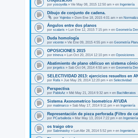
croquizacion
por
yosoyella
»
Vie May 08, 2015 12:50 am
» en
Ingeniería
Dibujo de conjunto de cadena.
por
Yojimbo
»
Dom Ene 18, 2015 4:01 am
» en
Normaliz
Ángulos entre dos planos
por
scalaris
»
Lun Ene 12, 2015 7:15 pm
» en
Geometría Des
Duda homología
por
vicente
»
Vie Ene 09, 2015 4:55 pm
» en
Geometría Plan
OPOSICIONES 2015
por
trineva
»
Lun Oct 20, 2014 12:10 pm
» en
Oposiciones
Abatimiento de plano oblicuo en sistema cónic
por
jorgelcs
»
Sab Oct 04, 2014 4:50 am
» en
Geometría Des
SELECTIVIDAD 2013: ejercicios resueltos en 
por
Rafa
»
Jue May 29, 2014 12:20 pm
» en
Selectividad
Perspectiva
por
PabloAz
»
Mié May 21, 2014 9:32 am
» en
Bachilleratos
Sistema Axonometrico Isometrico AYUDA
por
matimarco
»
Sab May 17, 2014 9:11 pm
» en
Ingeniería
Representación de pieza perforada (Filtro de caf
por
PCarballeda
»
Mar May 13, 2014 7:22 pm
» en
Ingeniería
os traigo otro
por
Sabrinasky
»
Lun Abr 28, 2014 5:52 pm
» en
Ingeniería