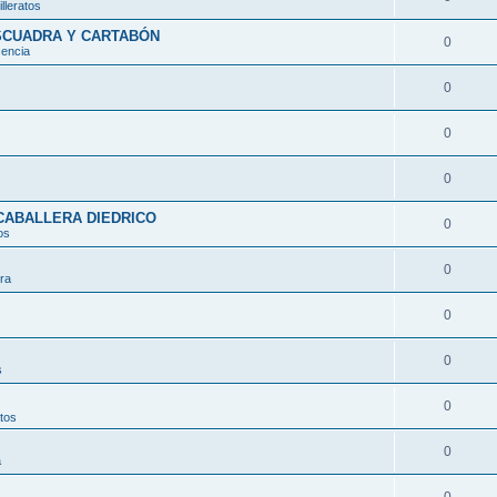
lleratos
ESCUADRA Y CARTABÓN
0
encia
0
0
0
CABALLERA DIEDRICO
0
os
0
ura
0
0
s
0
atos
0
a