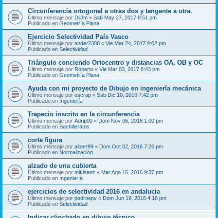
Circunferencia ortogonal a otras dos y tangente a otra.
Último mensaje por
DijJm
«
Sab May 27, 2017 8:51 pm
Publicado en
Geometría Plana
Ejercicio Selectividad País Vasco
Último mensaje por
ander2300
«
Vie Mar 24, 2017 9:02 pm
Publicado en
Selectividad
Triángulo conciendo Ortocentro y distancias OA, OB y OC
Último mensaje por
Roberto
«
Vie Mar 03, 2017 8:43 pm
Publicado en
Geometría Plana
Ayuda con mi proyecto de Dibujo en ingeniería mecánica
Último mensaje por
escrap
«
Sab Dic 10, 2016 7:42 pm
Publicado en
Ingeniería
Trapecio inscrito en la circunferencia
Último mensaje por
Adrip00
«
Dom Nov 06, 2016 1:00 pm
Publicado en
Bachilleratos
corte figura
Último mensaje por
albert99
«
Dom Oct 02, 2016 7:26 pm
Publicado en
Normalización
alzado de una cubierta
Último mensaje por
mikisanz
«
Mar Ago 16, 2016 9:37 pm
Publicado en
Ingeniería
ejercicios de selectividad 2016 en andalucia
Último mensaje por
pedroepv
«
Dom Jun 19, 2016 4:18 pm
Publicado en
Selectividad
Indicar clinchado en dibujo técnico