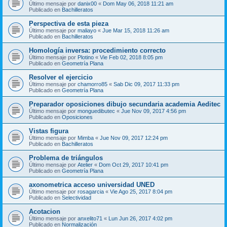
Último mensaje por
danix00
«
Dom May 06, 2018 11:21 am
Publicado en
Bachilleratos
Perspectiva de esta pieza
Último mensaje por
maliayo
«
Jue Mar 15, 2018 11:26 am
Publicado en
Bachilleratos
Homología inversa: procedimiento correcto
Último mensaje por
Plotino
«
Vie Feb 02, 2018 8:05 pm
Publicado en
Geometría Plana
Resolver el ejercicio
Último mensaje por
chamorro85
«
Sab Dic 09, 2017 11:33 pm
Publicado en
Geometría Plana
Preparador oposiciones dibujo secundaria academia Aeditec
Último mensaje por
monguedibutec
«
Jue Nov 09, 2017 4:56 pm
Publicado en
Oposiciones
Vistas figura
Último mensaje por
Mimba
«
Jue Nov 09, 2017 12:24 pm
Publicado en
Bachilleratos
Problema de triángulos
Último mensaje por
Atelier
«
Dom Oct 29, 2017 10:41 pm
Publicado en
Geometría Plana
axonometrica acceso universidad UNED
Último mensaje por
rosagarcia
«
Vie Ago 25, 2017 8:04 pm
Publicado en
Selectividad
Acotacion
Último mensaje por
anxelito71
«
Lun Jun 26, 2017 4:02 pm
Publicado en
Normalización