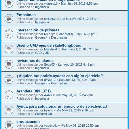
Último mensaje por
vicmag16
«
Mar Jun 14, 2016 6:56 pm
Publicado en
Ingeniería
Empalmes.
Último mensaje por
calientaq
«
Jue Mar 24, 2016 12:44 am
Publicado en
Ingeniería
Intersección de prismas
Último mensaje por
Riverxz
«
Mar Mar 01, 2016 6:23 pm
Publicado en
Geometría Descriptiva
Diseño CAD ejes de skate/longboard
Último mensaje por
MarkFork
«
Jue Ene 21, 2016 3:37 pm
Publicado en
CAD y 3D
revisiones de planos
Último mensaje por
Seba03
«
Lun Ago 10, 2015 4:43 pm
Publicado en
Ingeniería
¿Alguien me podría ayudar con algún ejercicio?
Último mensaje por
davija12
«
Sab Jun 13, 2015 3:10 am
Publicado en
Geometría Descriptiva
Arandela DIN 137 B
Último mensaje por
A4AR
«
Jue May 28, 2015 7:45 pm
Publicado en
Ingeniería
Ayuda para solucionar un ejercicio de selectividad
Último mensaje por
belen3
«
Vie May 22, 2015 9:36 pm
Publicado en
Selectividad
croquizacion
Último mensaje por
yosoyella
«
Vie May 08, 2015 12:50 am
Publicado en
Ingeniería