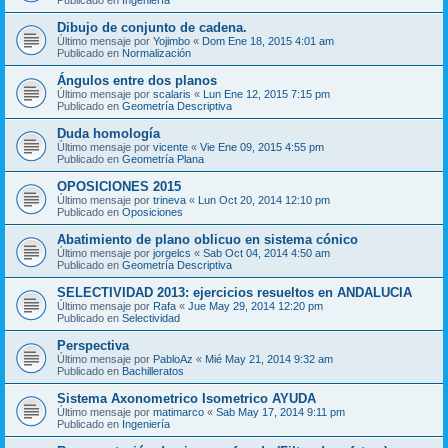
Dibujo de conjunto de cadena.
Último mensaje por
Yojimbo
«
Dom Ene 18, 2015 4:01 am
Publicado en
Normalización
Ángulos entre dos planos
Último mensaje por
scalaris
«
Lun Ene 12, 2015 7:15 pm
Publicado en
Geometría Descriptiva
Duda homología
Último mensaje por
vicente
«
Vie Ene 09, 2015 4:55 pm
Publicado en
Geometría Plana
OPOSICIONES 2015
Último mensaje por
trineva
«
Lun Oct 20, 2014 12:10 pm
Publicado en
Oposiciones
Abatimiento de plano oblicuo en sistema cónico
Último mensaje por
jorgelcs
«
Sab Oct 04, 2014 4:50 am
Publicado en
Geometría Descriptiva
SELECTIVIDAD 2013: ejercicios resueltos en ANDALUCIA
Último mensaje por
Rafa
«
Jue May 29, 2014 12:20 pm
Publicado en
Selectividad
Perspectiva
Último mensaje por
PabloAz
«
Mié May 21, 2014 9:32 am
Publicado en
Bachilleratos
Sistema Axonometrico Isometrico AYUDA
Último mensaje por
matimarco
«
Sab May 17, 2014 9:11 pm
Publicado en
Ingeniería