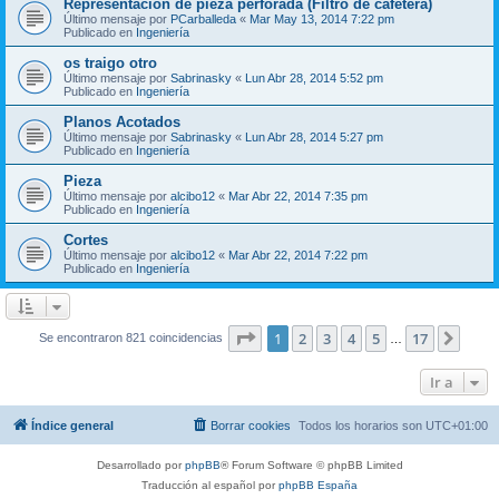
Representación de pieza perforada (Filtro de cafetera)
Último mensaje por
PCarballeda
«
Mar May 13, 2014 7:22 pm
Publicado en
Ingeniería
os traigo otro
Último mensaje por
Sabrinasky
«
Lun Abr 28, 2014 5:52 pm
Publicado en
Ingeniería
Planos Acotados
Último mensaje por
Sabrinasky
«
Lun Abr 28, 2014 5:27 pm
Publicado en
Ingeniería
Pieza
Último mensaje por
alcibo12
«
Mar Abr 22, 2014 7:35 pm
Publicado en
Ingeniería
Cortes
Último mensaje por
alcibo12
«
Mar Abr 22, 2014 7:22 pm
Publicado en
Ingeniería
Página
1
de
17
1
2
3
4
5
17
Sigui
Se encontraron 821 coincidencias
…
Ir a
Índice general
Borrar cookies
Todos los horarios son
UTC+01:00
Desarrollado por
phpBB
® Forum Software © phpBB Limited
Traducción al español por
phpBB España