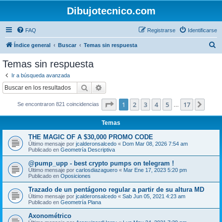
Dibujotecnico.com
FAQ
Registrarse
Identificarse
B
Índice general
Buscar
Temas sin respuesta
u
Temas sin respuesta
s
Ir a búsqueda avanzada
c
Buscar
Búsqueda avanzada
a
Página
1
de
17
1
2
3
4
5
17
Sigui
Se encontraron 821 coincidencias
r
…
Temas
THE MAGIC OF A $30,000 PROMO CODE
Último mensaje por
jcalderonsalcedo
«
Dom Mar 08, 2026 7:54 am
Publicado en
Geometría Descriptiva
@pump_upp - best crypto pumps on telegram !
Último mensaje por
carlosdiazaguero
«
Mar Ene 17, 2023 5:20 pm
Publicado en
Oposiciones
Trazado de un pentágono regular a partir de su altura MD
Último mensaje por
jcalderonsalcedo
«
Sab Jun 05, 2021 4:23 am
Publicado en
Geometría Plana
Axonométrico