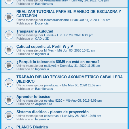
Último mensaje por
AreawizardHarry
«
Lun May 24, 2021 7:39 pm
Publicado en
Bachilleratos
REALIZAR TUTORIAL PARA EL MANEJO DE ESCUADRA Y
CARTABÓN
Último mensaje por
lacatedraldelnorte
«
Sab Oct 31, 2020 11:09 am
Publicado en
Docencia
Traspasar a AutoCad
Último mensaje por
Luis9A
«
Lun Jun 29, 2020 6:49 pm
Publicado en
CAD y 3D
Calidad superficial. Perfil W y P
Último mensaje por
MrMec
«
Mié Jun 03, 2020 10:51 am
Publicado en
Ingeniería
¿Porqué la tolerancia 80M9 no está en norma?
Último mensaje por
maliayo1
«
Dom May 31, 2020 11:25 am
Publicado en
Ingeniería
TRABAJO DIBUJO TECNICO AXONOMETRICO CABALLERA
DIEDRICO
Último mensaje por
jaimelopez
«
Mié May 06, 2020 11:59 am
Publicado en
Bachilleratos
Aprender lo basico
Último mensaje por
esteban8210
«
Mié Ago 08, 2018 9:09 pm
Publicado en
Arquitectura
Sistema diedrico - planos de proyección
Último mensaje por
ecisternas
«
Lun May 28, 2018 10:59 pm
Publicado en
Ingeniería
PLANOS Diedrico