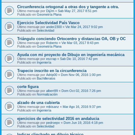
Circunferencia ortogonal a otras dos y tangente a otra.
Último mensaje por
DijJm
«
Sab May 27, 2017 8:51 pm
Publicado en
Geometría Plana
Ejercicio Selectividad País Vasco
Último mensaje por
ander2300
«
Vie Mar 24, 2017 9:02 pm
Publicado en
Selectividad
Triángulo conciendo Ortocentro y distancias OA, OB y OC
Último mensaje por
Roberto
«
Vie Mar 03, 2017 8:43 pm
Publicado en
Geometría Plana
Ayuda con mi proyecto de Dibujo en ingeniería mecánica
Último mensaje por
escrap
«
Sab Dic 10, 2016 7:42 pm
Publicado en
Ingeniería
Trapecio inscrito en la circunferencia
Último mensaje por
Adrip00
«
Dom Nov 06, 2016 1:00 pm
Publicado en
Bachilleratos
corte figura
Último mensaje por
albert99
«
Dom Oct 02, 2016 7:26 pm
Publicado en
Normalización
alzado de una cubierta
Último mensaje por
mikisanz
«
Mar Ago 16, 2016 9:37 pm
Publicado en
Ingeniería
ejercicios de selectividad 2016 en andalucia
Último mensaje por
pedroepv
«
Dom Jun 19, 2016 4:18 pm
Publicado en
Selectividad
Indicar clinchado en dibujo técnico