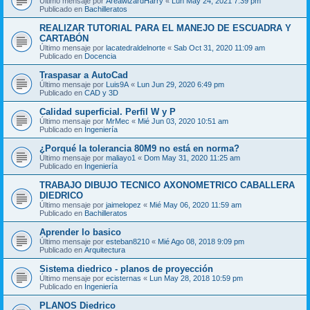
Último mensaje por
AreawizardHarry
«
Lun May 24, 2021 7:39 pm
Publicado en
Bachilleratos
REALIZAR TUTORIAL PARA EL MANEJO DE ESCUADRA Y
CARTABÓN
Último mensaje por
lacatedraldelnorte
«
Sab Oct 31, 2020 11:09 am
Publicado en
Docencia
Traspasar a AutoCad
Último mensaje por
Luis9A
«
Lun Jun 29, 2020 6:49 pm
Publicado en
CAD y 3D
Calidad superficial. Perfil W y P
Último mensaje por
MrMec
«
Mié Jun 03, 2020 10:51 am
Publicado en
Ingeniería
¿Porqué la tolerancia 80M9 no está en norma?
Último mensaje por
maliayo1
«
Dom May 31, 2020 11:25 am
Publicado en
Ingeniería
TRABAJO DIBUJO TECNICO AXONOMETRICO CABALLERA
DIEDRICO
Último mensaje por
jaimelopez
«
Mié May 06, 2020 11:59 am
Publicado en
Bachilleratos
Aprender lo basico
Último mensaje por
esteban8210
«
Mié Ago 08, 2018 9:09 pm
Publicado en
Arquitectura
Sistema diedrico - planos de proyección
Último mensaje por
ecisternas
«
Lun May 28, 2018 10:59 pm
Publicado en
Ingeniería
PLANOS Diedrico