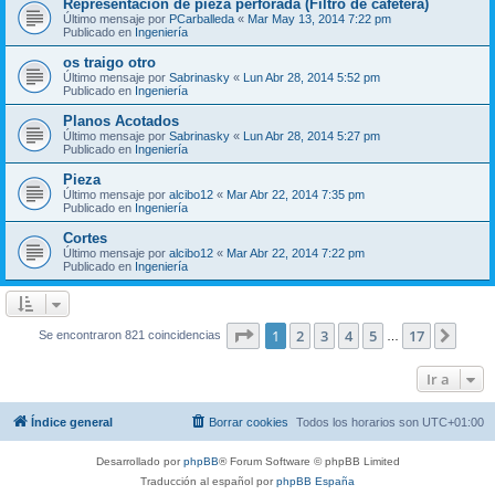
Representación de pieza perforada (Filtro de cafetera)
Último mensaje por
PCarballeda
«
Mar May 13, 2014 7:22 pm
Publicado en
Ingeniería
os traigo otro
Último mensaje por
Sabrinasky
«
Lun Abr 28, 2014 5:52 pm
Publicado en
Ingeniería
Planos Acotados
Último mensaje por
Sabrinasky
«
Lun Abr 28, 2014 5:27 pm
Publicado en
Ingeniería
Pieza
Último mensaje por
alcibo12
«
Mar Abr 22, 2014 7:35 pm
Publicado en
Ingeniería
Cortes
Último mensaje por
alcibo12
«
Mar Abr 22, 2014 7:22 pm
Publicado en
Ingeniería
Página
1
de
17
1
2
3
4
5
17
Sigui
Se encontraron 821 coincidencias
…
Ir a
Índice general
Borrar cookies
Todos los horarios son
UTC+01:00
Desarrollado por
phpBB
® Forum Software © phpBB Limited
Traducción al español por
phpBB España