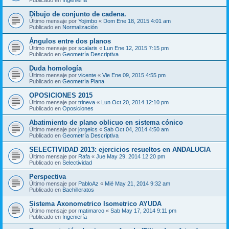
Dibujo de conjunto de cadena.
Último mensaje por
Yojimbo
«
Dom Ene 18, 2015 4:01 am
Publicado en
Normalización
Ángulos entre dos planos
Último mensaje por
scalaris
«
Lun Ene 12, 2015 7:15 pm
Publicado en
Geometría Descriptiva
Duda homología
Último mensaje por
vicente
«
Vie Ene 09, 2015 4:55 pm
Publicado en
Geometría Plana
OPOSICIONES 2015
Último mensaje por
trineva
«
Lun Oct 20, 2014 12:10 pm
Publicado en
Oposiciones
Abatimiento de plano oblicuo en sistema cónico
Último mensaje por
jorgelcs
«
Sab Oct 04, 2014 4:50 am
Publicado en
Geometría Descriptiva
SELECTIVIDAD 2013: ejercicios resueltos en ANDALUCIA
Último mensaje por
Rafa
«
Jue May 29, 2014 12:20 pm
Publicado en
Selectividad
Perspectiva
Último mensaje por
PabloAz
«
Mié May 21, 2014 9:32 am
Publicado en
Bachilleratos
Sistema Axonometrico Isometrico AYUDA
Último mensaje por
matimarco
«
Sab May 17, 2014 9:11 pm
Publicado en
Ingeniería