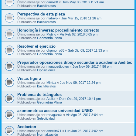
Último mensaje por
danix00
«
Dom May 06, 2018 11:21 am
Publicado en
Bachilleratos
Perspectiva de esta pieza
Último mensaje por
maliayo
«
Jue Mar 15, 2018 11:26 am
Publicado en
Bachilleratos
Homología inversa: procedimiento correcto
Último mensaje por
Plotino
«
Vie Feb 02, 2018 8:05 pm
Publicado en
Geometría Plana
Resolver el ejercicio
Último mensaje por
chamorro85
«
Sab Dic 09, 2017 11:33 pm
Publicado en
Geometría Plana
Preparador oposiciones dibujo secundaria academia Aeditec
Último mensaje por
monguedibutec
«
Jue Nov 09, 2017 4:56 pm
Publicado en
Oposiciones
Vistas figura
Último mensaje por
Mimba
«
Jue Nov 09, 2017 12:24 pm
Publicado en
Bachilleratos
Problema de triángulos
Último mensaje por
Atelier
«
Dom Oct 29, 2017 10:41 pm
Publicado en
Geometría Plana
axonometrica acceso universidad UNED
Último mensaje por
rosagarcia
«
Vie Ago 25, 2017 8:04 pm
Publicado en
Selectividad
Acotacion
Último mensaje por
anxelito71
«
Lun Jun 26, 2017 4:02 pm
Publicado en
Normalización