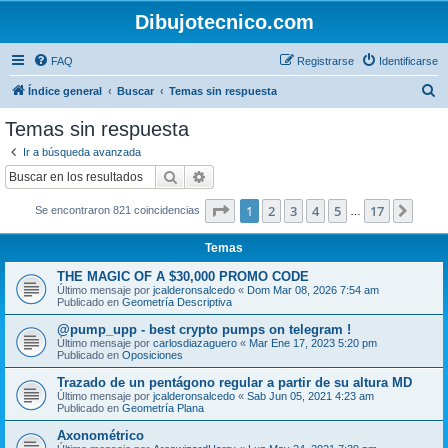
Dibujotecnico.com
FAQ
Registrarse
Identificarse
B
Índice general
Buscar
Temas sin respuesta
u
Temas sin respuesta
s
Ir a búsqueda avanzada
c
Buscar
Búsqueda avanzada
a
Página
1
de
17
1
2
3
4
5
17
Sigui
Se encontraron 821 coincidencias
r
…
Temas
THE MAGIC OF A $30,000 PROMO CODE
Último mensaje por
jcalderonsalcedo
«
Dom Mar 08, 2026 7:54 am
Publicado en
Geometría Descriptiva
@pump_upp - best crypto pumps on telegram !
Último mensaje por
carlosdiazaguero
«
Mar Ene 17, 2023 5:20 pm
Publicado en
Oposiciones
Trazado de un pentágono regular a partir de su altura MD
Último mensaje por
jcalderonsalcedo
«
Sab Jun 05, 2021 4:23 am
Publicado en
Geometría Plana
Axonométrico