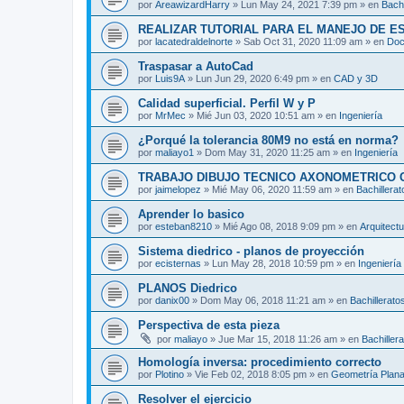
por
AreawizardHarry
»
Lun May 24, 2021 7:39 pm
» en
Bachi
REALIZAR TUTORIAL PARA EL MANEJO DE 
por
lacatedraldelnorte
»
Sab Oct 31, 2020 11:09 am
» en
Doc
Traspasar a AutoCad
por
Luis9A
»
Lun Jun 29, 2020 6:49 pm
» en
CAD y 3D
Calidad superficial. Perfil W y P
por
MrMec
»
Mié Jun 03, 2020 10:51 am
» en
Ingeniería
¿Porqué la tolerancia 80M9 no está en norma?
por
maliayo1
»
Dom May 31, 2020 11:25 am
» en
Ingeniería
TRABAJO DIBUJO TECNICO AXONOMETRICO 
por
jaimelopez
»
Mié May 06, 2020 11:59 am
» en
Bachillerat
Aprender lo basico
por
esteban8210
»
Mié Ago 08, 2018 9:09 pm
» en
Arquitect
Sistema diedrico - planos de proyección
por
ecisternas
»
Lun May 28, 2018 10:59 pm
» en
Ingeniería
PLANOS Diedrico
por
danix00
»
Dom May 06, 2018 11:21 am
» en
Bachillerato
Perspectiva de esta pieza
por
maliayo
»
Jue Mar 15, 2018 11:26 am
» en
Bachiller
Homología inversa: procedimiento correcto
por
Plotino
»
Vie Feb 02, 2018 8:05 pm
» en
Geometría Plan
Resolver el ejercicio