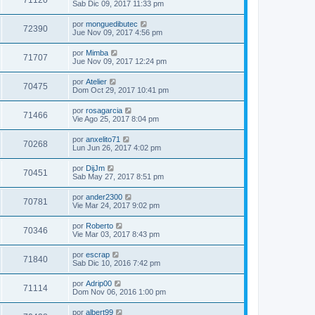
71120
Sab Dic 09, 2017 11:33 pm
por
monguedibutec
72390
Jue Nov 09, 2017 4:56 pm
por
Mimba
71707
Jue Nov 09, 2017 12:24 pm
por
Atelier
70475
Dom Oct 29, 2017 10:41 pm
por
rosagarcia
71466
Vie Ago 25, 2017 8:04 pm
por
anxelito71
70268
Lun Jun 26, 2017 4:02 pm
por
DijJm
70451
Sab May 27, 2017 8:51 pm
por
ander2300
70781
Vie Mar 24, 2017 9:02 pm
por
Roberto
70346
Vie Mar 03, 2017 8:43 pm
por
escrap
71840
Sab Dic 10, 2016 7:42 pm
por
Adrip00
71114
Dom Nov 06, 2016 1:00 pm
por
albert99