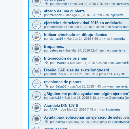
por
albert99
»
Dom Oct 02, 2016 7:26 pm
» en
Normaliz
alzado de una cubierta
por
mikisanz
»
Mar Ago 16, 2016 9:37 pm
» en
Ingeniería
ejercicios de selectividad 2016 en andalucia
por
pedroepv
»
Dom Jun 19, 2016 4:18 pm
» en
Selectividad
Indicar clinchado en dibujo técnico
por
vicmag16
»
Mar Jun 14, 2016 6:56 pm
» en
Ingeniería
Empalmes.
por
calientaq
»
Jue Mar 24, 2016 12:44 am
» en
Ingeniería
Intersección de prismas
por
Riverxz
»
Mar Mar 01, 2016 6:23 pm
» en
Geometría
Diseño CAD ejes de skate/longboard
por
MarkFork
»
Jue Ene 21, 2016 3:37 pm
» en
CAD y 3D
revisiones de planos
por
Seba03
»
Lun Ago 10, 2015 4:43 pm
» en
Ingeniería
¿Alguien me podría ayudar con algún ejercicio
por
davija12
»
Sab Jun 13, 2015 3:10 am
» en
Geometría Des
Arandela DIN 137 B
por
A4AR
»
Jue May 28, 2015 7:45 pm
» en
Ingeniería
Ayuda para solucionar un ejercicio de selectiv
por
belen3
»
Vie May 22, 2015 9:36 pm
» en
Selectividad