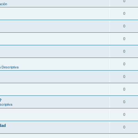
0
ación
0
0
0
0
0
 Descriptiva
0
0
?
0
criptiva
0
idad
0