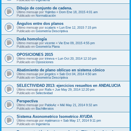
Dibujo de conjunto de cadena.
Último mensaje por
Yojimbo
«
Dom Ene 18, 2015 4:01 am
Publicado en
Normalización
Ángulos entre dos planos
Último mensaje por
scalaris
«
Lun Ene 12, 2015 7:15 pm
Publicado en
Geometría Descriptiva
Duda homología
Último mensaje por
vicente
«
Vie Ene 09, 2015 4:55 pm
Publicado en
Geometría Plana
OPOSICIONES 2015
Último mensaje por
trineva
«
Lun Oct 20, 2014 12:10 pm
Publicado en
Oposiciones
Abatimiento de plano oblicuo en sistema cónico
Último mensaje por
jorgelcs
«
Sab Oct 04, 2014 4:50 am
Publicado en
Geometría Descriptiva
SELECTIVIDAD 2013: ejercicios resueltos en ANDALUCIA
Último mensaje por
Rafa
«
Jue May 29, 2014 12:20 pm
Publicado en
Selectividad
Perspectiva
Último mensaje por
PabloAz
«
Mié May 21, 2014 9:32 am
Publicado en
Bachilleratos
Sistema Axonometrico Isometrico AYUDA
Último mensaje por
matimarco
«
Sab May 17, 2014 9:11 pm
Publicado en
Ingeniería