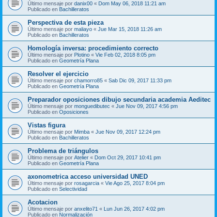
Último mensaje por
danix00
«
Dom May 06, 2018 11:21 am
Publicado en
Bachilleratos
Perspectiva de esta pieza
Último mensaje por
maliayo
«
Jue Mar 15, 2018 11:26 am
Publicado en
Bachilleratos
Homología inversa: procedimiento correcto
Último mensaje por
Plotino
«
Vie Feb 02, 2018 8:05 pm
Publicado en
Geometría Plana
Resolver el ejercicio
Último mensaje por
chamorro85
«
Sab Dic 09, 2017 11:33 pm
Publicado en
Geometría Plana
Preparador oposiciones dibujo secundaria academia Aeditec
Último mensaje por
monguedibutec
«
Jue Nov 09, 2017 4:56 pm
Publicado en
Oposiciones
Vistas figura
Último mensaje por
Mimba
«
Jue Nov 09, 2017 12:24 pm
Publicado en
Bachilleratos
Problema de triángulos
Último mensaje por
Atelier
«
Dom Oct 29, 2017 10:41 pm
Publicado en
Geometría Plana
axonometrica acceso universidad UNED
Último mensaje por
rosagarcia
«
Vie Ago 25, 2017 8:04 pm
Publicado en
Selectividad
Acotacion
Último mensaje por
anxelito71
«
Lun Jun 26, 2017 4:02 pm
Publicado en
Normalización