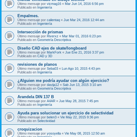
Último mensaje por
vicmag16
«
Mar Jun 14, 2016 6:56 pm
Publicado en
Ingeniería
Empalmes.
Último mensaje por
calientaq
«
Jue Mar 24, 2016 12:44 am
Publicado en
Ingeniería
Intersección de prismas
Último mensaje por
Riverxz
«
Mar Mar 01, 2016 6:23 pm
Publicado en
Geometría Descriptiva
Diseño CAD ejes de skate/longboard
Último mensaje por
MarkFork
«
Jue Ene 21, 2016 3:37 pm
Publicado en
CAD y 3D
revisiones de planos
Último mensaje por
Seba03
«
Lun Ago 10, 2015 4:43 pm
Publicado en
Ingeniería
¿Alguien me podría ayudar con algún ejercicio?
Último mensaje por
davija12
«
Sab Jun 13, 2015 3:10 am
Publicado en
Geometría Descriptiva
Arandela DIN 137 B
Último mensaje por
A4AR
«
Jue May 28, 2015 7:45 pm
Publicado en
Ingeniería
Ayuda para solucionar un ejercicio de selectividad
Último mensaje por
belen3
«
Vie May 22, 2015 9:36 pm
Publicado en
Selectividad
croquizacion
Último mensaje por
yosoyella
«
Vie May 08, 2015 12:50 am
Publicado en
Ingeniería