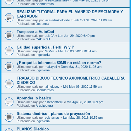
Último mensaje por
AreawizardHarry
«
Lun May 24, 2021 7:39 pm
Publicado en
Bachilleratos
REALIZAR TUTORIAL PARA EL MANEJO DE ESCUADRA Y
CARTABÓN
Último mensaje por
lacatedraldelnorte
«
Sab Oct 31, 2020 11:09 am
Publicado en
Docencia
Traspasar a AutoCad
Último mensaje por
Luis9A
«
Lun Jun 29, 2020 6:49 pm
Publicado en
CAD y 3D
Calidad superficial. Perfil W y P
Último mensaje por
MrMec
«
Mié Jun 03, 2020 10:51 am
Publicado en
Ingeniería
¿Porqué la tolerancia 80M9 no está en norma?
Último mensaje por
maliayo1
«
Dom May 31, 2020 11:25 am
Publicado en
Ingeniería
TRABAJO DIBUJO TECNICO AXONOMETRICO CABALLERA
DIEDRICO
Último mensaje por
jaimelopez
«
Mié May 06, 2020 11:59 am
Publicado en
Bachilleratos
Aprender lo basico
Último mensaje por
esteban8210
«
Mié Ago 08, 2018 9:09 pm
Publicado en
Arquitectura
Sistema diedrico - planos de proyección
Último mensaje por
ecisternas
«
Lun May 28, 2018 10:59 pm
Publicado en
Ingeniería
PLANOS Diedrico