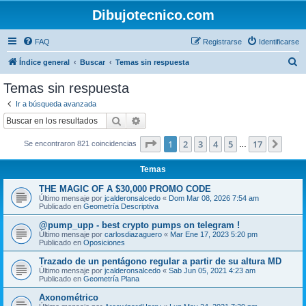
Dibujotecnico.com
FAQ
Registrarse
Identificarse
B
Índice general
Buscar
Temas sin respuesta
u
Temas sin respuesta
s
Ir a búsqueda avanzada
c
Buscar
Búsqueda avanzada
a
Página
1
de
17
1
2
3
4
5
17
Sigui
Se encontraron 821 coincidencias
r
…
Temas
THE MAGIC OF A $30,000 PROMO CODE
Último mensaje por
jcalderonsalcedo
«
Dom Mar 08, 2026 7:54 am
Publicado en
Geometría Descriptiva
@pump_upp - best crypto pumps on telegram !
Último mensaje por
carlosdiazaguero
«
Mar Ene 17, 2023 5:20 pm
Publicado en
Oposiciones
Trazado de un pentágono regular a partir de su altura MD
Último mensaje por
jcalderonsalcedo
«
Sab Jun 05, 2021 4:23 am
Publicado en
Geometría Plana
Axonométrico