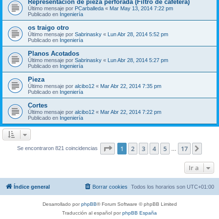
Representación de pieza perforada (Filtro de cafetera)
Último mensaje por
PCarballeda
«
Mar May 13, 2014 7:22 pm
Publicado en
Ingeniería
os traigo otro
Último mensaje por
Sabrinasky
«
Lun Abr 28, 2014 5:52 pm
Publicado en
Ingeniería
Planos Acotados
Último mensaje por
Sabrinasky
«
Lun Abr 28, 2014 5:27 pm
Publicado en
Ingeniería
Pieza
Último mensaje por
alcibo12
«
Mar Abr 22, 2014 7:35 pm
Publicado en
Ingeniería
Cortes
Último mensaje por
alcibo12
«
Mar Abr 22, 2014 7:22 pm
Publicado en
Ingeniería
Página
1
de
17
1
2
3
4
5
17
Sigui
Se encontraron 821 coincidencias
…
Ir a
Índice general
Borrar cookies
Todos los horarios son
UTC+01:00
Desarrollado por
phpBB
® Forum Software © phpBB Limited
Traducción al español por
phpBB España