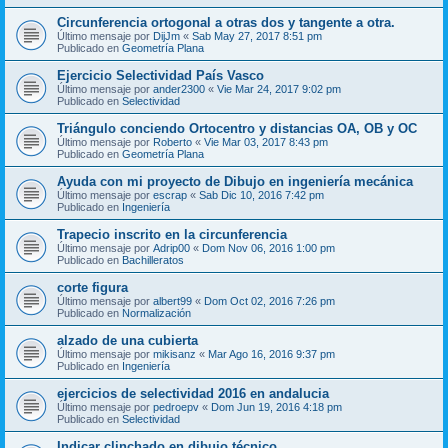
Circunferencia ortogonal a otras dos y tangente a otra.
Último mensaje por
DijJm
«
Sab May 27, 2017 8:51 pm
Publicado en
Geometría Plana
Ejercicio Selectividad País Vasco
Último mensaje por
ander2300
«
Vie Mar 24, 2017 9:02 pm
Publicado en
Selectividad
Triángulo conciendo Ortocentro y distancias OA, OB y OC
Último mensaje por
Roberto
«
Vie Mar 03, 2017 8:43 pm
Publicado en
Geometría Plana
Ayuda con mi proyecto de Dibujo en ingeniería mecánica
Último mensaje por
escrap
«
Sab Dic 10, 2016 7:42 pm
Publicado en
Ingeniería
Trapecio inscrito en la circunferencia
Último mensaje por
Adrip00
«
Dom Nov 06, 2016 1:00 pm
Publicado en
Bachilleratos
corte figura
Último mensaje por
albert99
«
Dom Oct 02, 2016 7:26 pm
Publicado en
Normalización
alzado de una cubierta
Último mensaje por
mikisanz
«
Mar Ago 16, 2016 9:37 pm
Publicado en
Ingeniería
ejercicios de selectividad 2016 en andalucia
Último mensaje por
pedroepv
«
Dom Jun 19, 2016 4:18 pm
Publicado en
Selectividad
Indicar clinchado en dibujo técnico