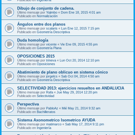
Dibujo de conjunto de cadena.
Último mensaje por
Yojimbo
«
Dom Ene 18, 2015 4:01 am
Publicado en
Normalización
Ángulos entre dos planos
Último mensaje por
scalaris
«
Lun Ene 12, 2015 7:15 pm
Publicado en
Geometría Descriptiva
Duda homología
Último mensaje por
vicente
«
Vie Ene 09, 2015 4:55 pm
Publicado en
Geometría Plana
OPOSICIONES 2015
Último mensaje por
trineva
«
Lun Oct 20, 2014 12:10 pm
Publicado en
Oposiciones
Abatimiento de plano oblicuo en sistema cónico
Último mensaje por
jorgelcs
«
Sab Oct 04, 2014 4:50 am
Publicado en
Geometría Descriptiva
SELECTIVIDAD 2013: ejercicios resueltos en ANDALUCIA
Último mensaje por
Rafa
«
Jue May 29, 2014 12:20 pm
Publicado en
Selectividad
Perspectiva
Último mensaje por
PabloAz
«
Mié May 21, 2014 9:32 am
Publicado en
Bachilleratos
Sistema Axonometrico Isometrico AYUDA
Último mensaje por
matimarco
«
Sab May 17, 2014 9:11 pm
Publicado en
Ingeniería