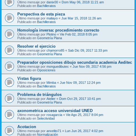
Último mensaje por
danix00
«
Dom May 06, 2018 11:21 am
Publicado en
Bachilleratos
Perspectiva de esta pieza
Último mensaje por
maliayo
«
Jue Mar 15, 2018 11:26 am
Publicado en
Bachilleratos
Homología inversa: procedimiento correcto
Último mensaje por
Plotino
«
Vie Feb 02, 2018 8:05 pm
Publicado en
Geometría Plana
Resolver el ejercicio
Último mensaje por
chamorro85
«
Sab Dic 09, 2017 11:33 pm
Publicado en
Geometría Plana
Preparador oposiciones dibujo secundaria academia Aeditec
Último mensaje por
monguedibutec
«
Jue Nov 09, 2017 4:56 pm
Publicado en
Oposiciones
Vistas figura
Último mensaje por
Mimba
«
Jue Nov 09, 2017 12:24 pm
Publicado en
Bachilleratos
Problema de triángulos
Último mensaje por
Atelier
«
Dom Oct 29, 2017 10:41 pm
Publicado en
Geometría Plana
axonometrica acceso universidad UNED
Último mensaje por
rosagarcia
«
Vie Ago 25, 2017 8:04 pm
Publicado en
Selectividad
Acotacion
Último mensaje por
anxelito71
«
Lun Jun 26, 2017 4:02 pm
Publicado en
Normalización