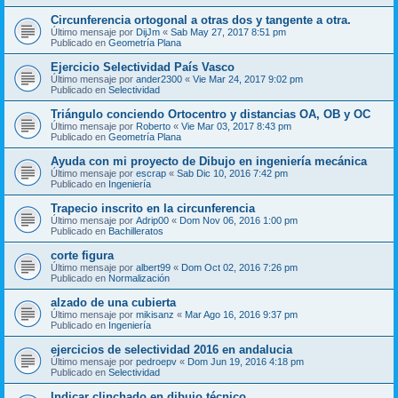
Circunferencia ortogonal a otras dos y tangente a otra.
Último mensaje por
DijJm
«
Sab May 27, 2017 8:51 pm
Publicado en
Geometría Plana
Ejercicio Selectividad País Vasco
Último mensaje por
ander2300
«
Vie Mar 24, 2017 9:02 pm
Publicado en
Selectividad
Triángulo conciendo Ortocentro y distancias OA, OB y OC
Último mensaje por
Roberto
«
Vie Mar 03, 2017 8:43 pm
Publicado en
Geometría Plana
Ayuda con mi proyecto de Dibujo en ingeniería mecánica
Último mensaje por
escrap
«
Sab Dic 10, 2016 7:42 pm
Publicado en
Ingeniería
Trapecio inscrito en la circunferencia
Último mensaje por
Adrip00
«
Dom Nov 06, 2016 1:00 pm
Publicado en
Bachilleratos
corte figura
Último mensaje por
albert99
«
Dom Oct 02, 2016 7:26 pm
Publicado en
Normalización
alzado de una cubierta
Último mensaje por
mikisanz
«
Mar Ago 16, 2016 9:37 pm
Publicado en
Ingeniería
ejercicios de selectividad 2016 en andalucia
Último mensaje por
pedroepv
«
Dom Jun 19, 2016 4:18 pm
Publicado en
Selectividad
Indicar clinchado en dibujo técnico