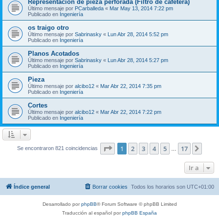
Representación de pieza perforada (Filtro de cafetera)
Último mensaje por
PCarballeda
«
Mar May 13, 2014 7:22 pm
Publicado en
Ingeniería
os traigo otro
Último mensaje por
Sabrinasky
«
Lun Abr 28, 2014 5:52 pm
Publicado en
Ingeniería
Planos Acotados
Último mensaje por
Sabrinasky
«
Lun Abr 28, 2014 5:27 pm
Publicado en
Ingeniería
Pieza
Último mensaje por
alcibo12
«
Mar Abr 22, 2014 7:35 pm
Publicado en
Ingeniería
Cortes
Último mensaje por
alcibo12
«
Mar Abr 22, 2014 7:22 pm
Publicado en
Ingeniería
Página
1
de
17
1
2
3
4
5
17
Sigui
Se encontraron 821 coincidencias
…
Ir a
Índice general
Borrar cookies
Todos los horarios son
UTC+01:00
Desarrollado por
phpBB
® Forum Software © phpBB Limited
Traducción al español por
phpBB España