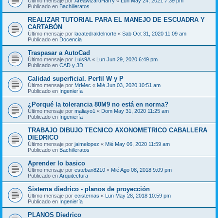
Último mensaje por
AreawizardHarry
«
Lun May 24, 2021 7:39 pm
Publicado en
Bachilleratos
REALIZAR TUTORIAL PARA EL MANEJO DE ESCUADRA Y
CARTABÓN
Último mensaje por
lacatedraldelnorte
«
Sab Oct 31, 2020 11:09 am
Publicado en
Docencia
Traspasar a AutoCad
Último mensaje por
Luis9A
«
Lun Jun 29, 2020 6:49 pm
Publicado en
CAD y 3D
Calidad superficial. Perfil W y P
Último mensaje por
MrMec
«
Mié Jun 03, 2020 10:51 am
Publicado en
Ingeniería
¿Porqué la tolerancia 80M9 no está en norma?
Último mensaje por
maliayo1
«
Dom May 31, 2020 11:25 am
Publicado en
Ingeniería
TRABAJO DIBUJO TECNICO AXONOMETRICO CABALLERA
DIEDRICO
Último mensaje por
jaimelopez
«
Mié May 06, 2020 11:59 am
Publicado en
Bachilleratos
Aprender lo basico
Último mensaje por
esteban8210
«
Mié Ago 08, 2018 9:09 pm
Publicado en
Arquitectura
Sistema diedrico - planos de proyección
Último mensaje por
ecisternas
«
Lun May 28, 2018 10:59 pm
Publicado en
Ingeniería
PLANOS Diedrico