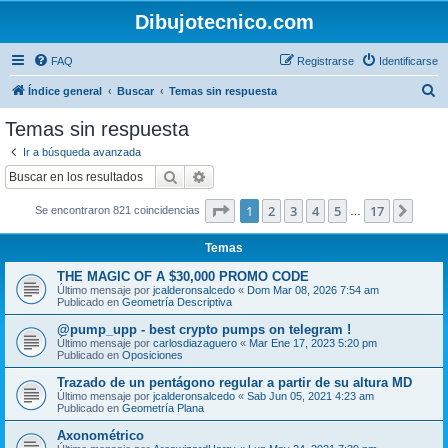
Dibujotecnico.com
FAQ
Registrarse
Identificarse
B
Índice general
Buscar
Temas sin respuesta
u
Temas sin respuesta
s
Ir a búsqueda avanzada
c
Buscar
Búsqueda avanzada
a
Página
1
de
17
1
2
3
4
5
17
Sigui
Se encontraron 821 coincidencias
r
…
Temas
THE MAGIC OF A $30,000 PROMO CODE
Último mensaje por
jcalderonsalcedo
«
Dom Mar 08, 2026 7:54 am
Publicado en
Geometría Descriptiva
@pump_upp - best crypto pumps on telegram !
Último mensaje por
carlosdiazaguero
«
Mar Ene 17, 2023 5:20 pm
Publicado en
Oposiciones
Trazado de un pentágono regular a partir de su altura MD
Último mensaje por
jcalderonsalcedo
«
Sab Jun 05, 2021 4:23 am
Publicado en
Geometría Plana
Axonométrico