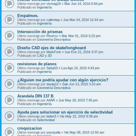
Último mensaje por
vicmag16
«
Mar Jun 14, 2016 6:56 pm
Publicado en
Ingeniería
Empalmes.
Último mensaje por
calientaq
«
Jue Mar 24, 2016 12:44 am
Publicado en
Ingeniería
Intersección de prismas
Último mensaje por
Riverxz
«
Mar Mar 01, 2016 6:23 pm
Publicado en
Geometría Descriptiva
Diseño CAD ejes de skate/longboard
Último mensaje por
MarkFork
«
Jue Ene 21, 2016 3:37 pm
Publicado en
CAD y 3D
revisiones de planos
Último mensaje por
Seba03
«
Lun Ago 10, 2015 4:43 pm
Publicado en
Ingeniería
¿Alguien me podría ayudar con algún ejercicio?
Último mensaje por
davija12
«
Sab Jun 13, 2015 3:10 am
Publicado en
Geometría Descriptiva
Arandela DIN 137 B
Último mensaje por
A4AR
«
Jue May 28, 2015 7:45 pm
Publicado en
Ingeniería
Ayuda para solucionar un ejercicio de selectividad
Último mensaje por
belen3
«
Vie May 22, 2015 9:36 pm
Publicado en
Selectividad
croquizacion
Último mensaje por
yosoyella
«
Vie May 08, 2015 12:50 am
Publicado en
Ingeniería