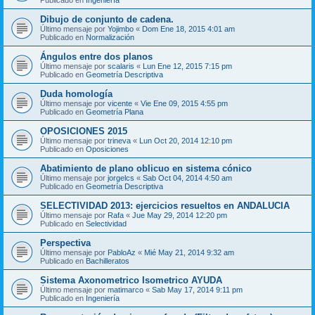
Dibujo de conjunto de cadena.
Último mensaje por
Yojimbo
«
Dom Ene 18, 2015 4:01 am
Publicado en
Normalización
Ángulos entre dos planos
Último mensaje por
scalaris
«
Lun Ene 12, 2015 7:15 pm
Publicado en
Geometría Descriptiva
Duda homología
Último mensaje por
vicente
«
Vie Ene 09, 2015 4:55 pm
Publicado en
Geometría Plana
OPOSICIONES 2015
Último mensaje por
trineva
«
Lun Oct 20, 2014 12:10 pm
Publicado en
Oposiciones
Abatimiento de plano oblicuo en sistema cónico
Último mensaje por
jorgelcs
«
Sab Oct 04, 2014 4:50 am
Publicado en
Geometría Descriptiva
SELECTIVIDAD 2013: ejercicios resueltos en ANDALUCIA
Último mensaje por
Rafa
«
Jue May 29, 2014 12:20 pm
Publicado en
Selectividad
Perspectiva
Último mensaje por
PabloAz
«
Mié May 21, 2014 9:32 am
Publicado en
Bachilleratos
Sistema Axonometrico Isometrico AYUDA
Último mensaje por
matimarco
«
Sab May 17, 2014 9:11 pm
Publicado en
Ingeniería