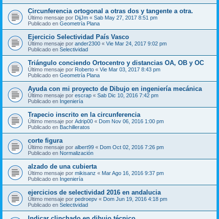
Circunferencia ortogonal a otras dos y tangente a otra.
Último mensaje por
DijJm
«
Sab May 27, 2017 8:51 pm
Publicado en
Geometría Plana
Ejercicio Selectividad País Vasco
Último mensaje por
ander2300
«
Vie Mar 24, 2017 9:02 pm
Publicado en
Selectividad
Triángulo conciendo Ortocentro y distancias OA, OB y OC
Último mensaje por
Roberto
«
Vie Mar 03, 2017 8:43 pm
Publicado en
Geometría Plana
Ayuda con mi proyecto de Dibujo en ingeniería mecánica
Último mensaje por
escrap
«
Sab Dic 10, 2016 7:42 pm
Publicado en
Ingeniería
Trapecio inscrito en la circunferencia
Último mensaje por
Adrip00
«
Dom Nov 06, 2016 1:00 pm
Publicado en
Bachilleratos
corte figura
Último mensaje por
albert99
«
Dom Oct 02, 2016 7:26 pm
Publicado en
Normalización
alzado de una cubierta
Último mensaje por
mikisanz
«
Mar Ago 16, 2016 9:37 pm
Publicado en
Ingeniería
ejercicios de selectividad 2016 en andalucia
Último mensaje por
pedroepv
«
Dom Jun 19, 2016 4:18 pm
Publicado en
Selectividad
Indicar clinchado en dibujo técnico