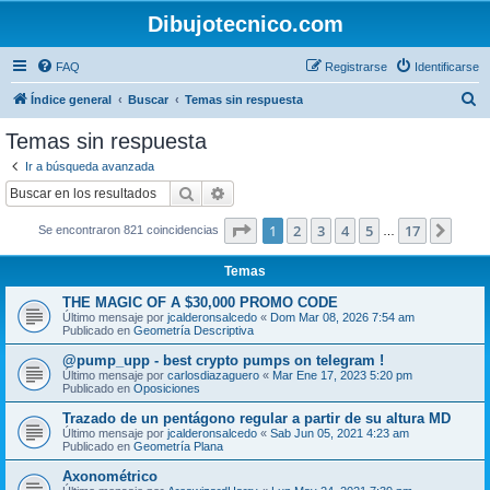
Dibujotecnico.com
FAQ
Registrarse
Identificarse
B
Índice general
Buscar
Temas sin respuesta
u
Temas sin respuesta
s
Ir a búsqueda avanzada
c
Buscar
Búsqueda avanzada
a
Página
1
de
17
1
2
3
4
5
17
Sigui
Se encontraron 821 coincidencias
r
…
Temas
THE MAGIC OF A $30,000 PROMO CODE
Último mensaje por
jcalderonsalcedo
«
Dom Mar 08, 2026 7:54 am
Publicado en
Geometría Descriptiva
@pump_upp - best crypto pumps on telegram !
Último mensaje por
carlosdiazaguero
«
Mar Ene 17, 2023 5:20 pm
Publicado en
Oposiciones
Trazado de un pentágono regular a partir de su altura MD
Último mensaje por
jcalderonsalcedo
«
Sab Jun 05, 2021 4:23 am
Publicado en
Geometría Plana
Axonométrico