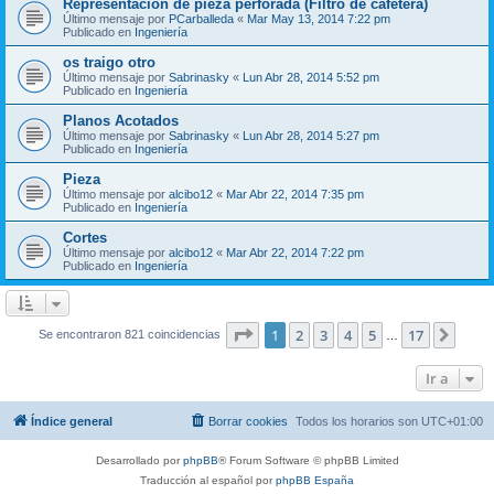
Representación de pieza perforada (Filtro de cafetera)
Último mensaje por
PCarballeda
«
Mar May 13, 2014 7:22 pm
Publicado en
Ingeniería
os traigo otro
Último mensaje por
Sabrinasky
«
Lun Abr 28, 2014 5:52 pm
Publicado en
Ingeniería
Planos Acotados
Último mensaje por
Sabrinasky
«
Lun Abr 28, 2014 5:27 pm
Publicado en
Ingeniería
Pieza
Último mensaje por
alcibo12
«
Mar Abr 22, 2014 7:35 pm
Publicado en
Ingeniería
Cortes
Último mensaje por
alcibo12
«
Mar Abr 22, 2014 7:22 pm
Publicado en
Ingeniería
Página
1
de
17
1
2
3
4
5
17
Sigui
Se encontraron 821 coincidencias
…
Ir a
Índice general
Borrar cookies
Todos los horarios son
UTC+01:00
Desarrollado por
phpBB
® Forum Software © phpBB Limited
Traducción al español por
phpBB España