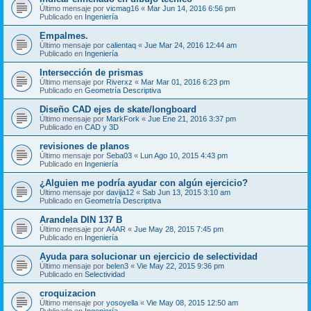
Último mensaje por
vicmag16
«
Mar Jun 14, 2016 6:56 pm
Publicado en
Ingeniería
Empalmes.
Último mensaje por
calientaq
«
Jue Mar 24, 2016 12:44 am
Publicado en
Ingeniería
Intersección de prismas
Último mensaje por
Riverxz
«
Mar Mar 01, 2016 6:23 pm
Publicado en
Geometría Descriptiva
Diseño CAD ejes de skate/longboard
Último mensaje por
MarkFork
«
Jue Ene 21, 2016 3:37 pm
Publicado en
CAD y 3D
revisiones de planos
Último mensaje por
Seba03
«
Lun Ago 10, 2015 4:43 pm
Publicado en
Ingeniería
¿Alguien me podría ayudar con algún ejercicio?
Último mensaje por
davija12
«
Sab Jun 13, 2015 3:10 am
Publicado en
Geometría Descriptiva
Arandela DIN 137 B
Último mensaje por
A4AR
«
Jue May 28, 2015 7:45 pm
Publicado en
Ingeniería
Ayuda para solucionar un ejercicio de selectividad
Último mensaje por
belen3
«
Vie May 22, 2015 9:36 pm
Publicado en
Selectividad
croquizacion
Último mensaje por
yosoyella
«
Vie May 08, 2015 12:50 am
Publicado en
Ingeniería