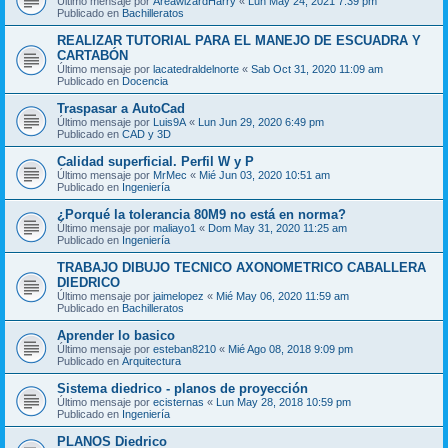
Último mensaje por
AreawizardHarry
«
Lun May 24, 2021 7:39 pm
Publicado en
Bachilleratos
REALIZAR TUTORIAL PARA EL MANEJO DE ESCUADRA Y
CARTABÓN
Último mensaje por
lacatedraldelnorte
«
Sab Oct 31, 2020 11:09 am
Publicado en
Docencia
Traspasar a AutoCad
Último mensaje por
Luis9A
«
Lun Jun 29, 2020 6:49 pm
Publicado en
CAD y 3D
Calidad superficial. Perfil W y P
Último mensaje por
MrMec
«
Mié Jun 03, 2020 10:51 am
Publicado en
Ingeniería
¿Porqué la tolerancia 80M9 no está en norma?
Último mensaje por
maliayo1
«
Dom May 31, 2020 11:25 am
Publicado en
Ingeniería
TRABAJO DIBUJO TECNICO AXONOMETRICO CABALLERA
DIEDRICO
Último mensaje por
jaimelopez
«
Mié May 06, 2020 11:59 am
Publicado en
Bachilleratos
Aprender lo basico
Último mensaje por
esteban8210
«
Mié Ago 08, 2018 9:09 pm
Publicado en
Arquitectura
Sistema diedrico - planos de proyección
Último mensaje por
ecisternas
«
Lun May 28, 2018 10:59 pm
Publicado en
Ingeniería
PLANOS Diedrico