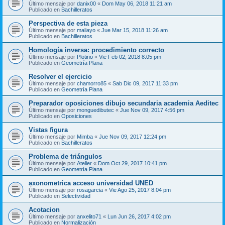
Último mensaje por
danix00
«
Dom May 06, 2018 11:21 am
Publicado en
Bachilleratos
Perspectiva de esta pieza
Último mensaje por
maliayo
«
Jue Mar 15, 2018 11:26 am
Publicado en
Bachilleratos
Homología inversa: procedimiento correcto
Último mensaje por
Plotino
«
Vie Feb 02, 2018 8:05 pm
Publicado en
Geometría Plana
Resolver el ejercicio
Último mensaje por
chamorro85
«
Sab Dic 09, 2017 11:33 pm
Publicado en
Geometría Plana
Preparador oposiciones dibujo secundaria academia Aeditec
Último mensaje por
monguedibutec
«
Jue Nov 09, 2017 4:56 pm
Publicado en
Oposiciones
Vistas figura
Último mensaje por
Mimba
«
Jue Nov 09, 2017 12:24 pm
Publicado en
Bachilleratos
Problema de triángulos
Último mensaje por
Atelier
«
Dom Oct 29, 2017 10:41 pm
Publicado en
Geometría Plana
axonometrica acceso universidad UNED
Último mensaje por
rosagarcia
«
Vie Ago 25, 2017 8:04 pm
Publicado en
Selectividad
Acotacion
Último mensaje por
anxelito71
«
Lun Jun 26, 2017 4:02 pm
Publicado en
Normalización