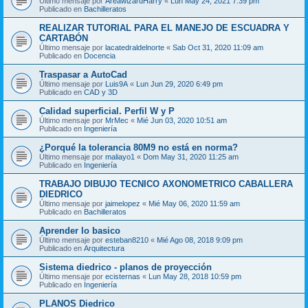
Último mensaje por
AreawizardHarry
«
Lun May 24, 2021 7:39 pm
Publicado en
Bachilleratos
REALIZAR TUTORIAL PARA EL MANEJO DE ESCUADRA Y
CARTABÓN
Último mensaje por
lacatedraldelnorte
«
Sab Oct 31, 2020 11:09 am
Publicado en
Docencia
Traspasar a AutoCad
Último mensaje por
Luis9A
«
Lun Jun 29, 2020 6:49 pm
Publicado en
CAD y 3D
Calidad superficial. Perfil W y P
Último mensaje por
MrMec
«
Mié Jun 03, 2020 10:51 am
Publicado en
Ingeniería
¿Porqué la tolerancia 80M9 no está en norma?
Último mensaje por
maliayo1
«
Dom May 31, 2020 11:25 am
Publicado en
Ingeniería
TRABAJO DIBUJO TECNICO AXONOMETRICO CABALLERA
DIEDRICO
Último mensaje por
jaimelopez
«
Mié May 06, 2020 11:59 am
Publicado en
Bachilleratos
Aprender lo basico
Último mensaje por
esteban8210
«
Mié Ago 08, 2018 9:09 pm
Publicado en
Arquitectura
Sistema diedrico - planos de proyección
Último mensaje por
ecisternas
«
Lun May 28, 2018 10:59 pm
Publicado en
Ingeniería
PLANOS Diedrico