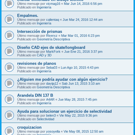
Último mensaje por
vicmag16
«
Mar Jun 14, 2016 6:56 pm
Publicado en
Ingeniería
Empalmes.
Último mensaje por
calientaq
«
Jue Mar 24, 2016 12:44 am
Publicado en
Ingeniería
Intersección de prismas
Último mensaje por
Riverxz
«
Mar Mar 01, 2016 6:23 pm
Publicado en
Geometría Descriptiva
Diseño CAD ejes de skate/longboard
Último mensaje por
MarkFork
«
Jue Ene 21, 2016 3:37 pm
Publicado en
CAD y 3D
revisiones de planos
Último mensaje por
Seba03
«
Lun Ago 10, 2015 4:43 pm
Publicado en
Ingeniería
¿Alguien me podría ayudar con algún ejercicio?
Último mensaje por
davija12
«
Sab Jun 13, 2015 3:10 am
Publicado en
Geometría Descriptiva
Arandela DIN 137 B
Último mensaje por
A4AR
«
Jue May 28, 2015 7:45 pm
Publicado en
Ingeniería
Ayuda para solucionar un ejercicio de selectividad
Último mensaje por
belen3
«
Vie May 22, 2015 9:36 pm
Publicado en
Selectividad
croquizacion
Último mensaje por
yosoyella
«
Vie May 08, 2015 12:50 am
Publicado en
Ingeniería