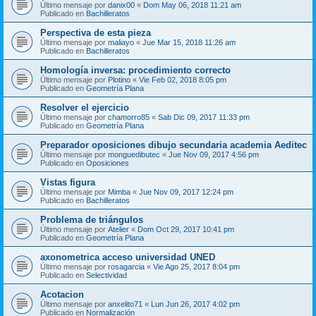
Último mensaje por
danix00
«
Dom May 06, 2018 11:21 am
Publicado en
Bachilleratos
Perspectiva de esta pieza
Último mensaje por
maliayo
«
Jue Mar 15, 2018 11:26 am
Publicado en
Bachilleratos
Homología inversa: procedimiento correcto
Último mensaje por
Plotino
«
Vie Feb 02, 2018 8:05 pm
Publicado en
Geometría Plana
Resolver el ejercicio
Último mensaje por
chamorro85
«
Sab Dic 09, 2017 11:33 pm
Publicado en
Geometría Plana
Preparador oposiciones dibujo secundaria academia Aeditec
Último mensaje por
monguedibutec
«
Jue Nov 09, 2017 4:56 pm
Publicado en
Oposiciones
Vistas figura
Último mensaje por
Mimba
«
Jue Nov 09, 2017 12:24 pm
Publicado en
Bachilleratos
Problema de triángulos
Último mensaje por
Atelier
«
Dom Oct 29, 2017 10:41 pm
Publicado en
Geometría Plana
axonometrica acceso universidad UNED
Último mensaje por
rosagarcia
«
Vie Ago 25, 2017 8:04 pm
Publicado en
Selectividad
Acotacion
Último mensaje por
anxelito71
«
Lun Jun 26, 2017 4:02 pm
Publicado en
Normalización