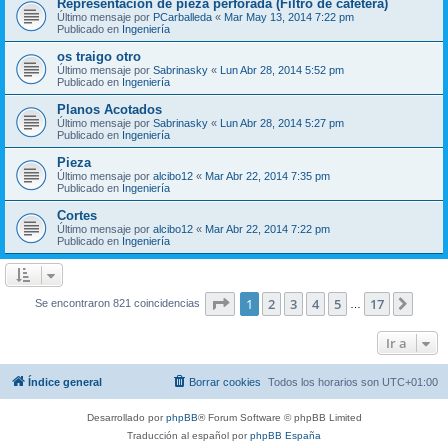
Representación de pieza perforada (Filtro de cafetera)
Último mensaje por
PCarballeda
«
Mar May 13, 2014 7:22 pm
Publicado en
Ingeniería
os traigo otro
Último mensaje por
Sabrinasky
«
Lun Abr 28, 2014 5:52 pm
Publicado en
Ingeniería
Planos Acotados
Último mensaje por
Sabrinasky
«
Lun Abr 28, 2014 5:27 pm
Publicado en
Ingeniería
Pieza
Último mensaje por
alcibo12
«
Mar Abr 22, 2014 7:35 pm
Publicado en
Ingeniería
Cortes
Último mensaje por
alcibo12
«
Mar Abr 22, 2014 7:22 pm
Publicado en
Ingeniería
Página
1
de
17
1
2
3
4
5
17
Sigui
Se encontraron 821 coincidencias
…
Ir a
Índice general
Borrar cookies
Todos los horarios son
UTC+01:00
Desarrollado por
phpBB
® Forum Software © phpBB Limited
Traducción al español por
phpBB España