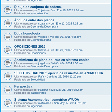
Dibujo de conjunto de cadena.
Último mensaje por
Yojimbo
«
Dom Ene 18, 2015 4:01 am
Publicado en
Normalización
Ángulos entre dos planos
Último mensaje por
scalaris
«
Lun Ene 12, 2015 7:15 pm
Publicado en
Geometría Descriptiva
Duda homología
Último mensaje por
vicente
«
Vie Ene 09, 2015 4:55 pm
Publicado en
Geometría Plana
OPOSICIONES 2015
Último mensaje por
trineva
«
Lun Oct 20, 2014 12:10 pm
Publicado en
Oposiciones
Abatimiento de plano oblicuo en sistema cónico
Último mensaje por
jorgelcs
«
Sab Oct 04, 2014 4:50 am
Publicado en
Geometría Descriptiva
SELECTIVIDAD 2013: ejercicios resueltos en ANDALUCIA
Último mensaje por
Rafa
«
Jue May 29, 2014 12:20 pm
Publicado en
Selectividad
Perspectiva
Último mensaje por
PabloAz
«
Mié May 21, 2014 9:32 am
Publicado en
Bachilleratos
Sistema Axonometrico Isometrico AYUDA
Último mensaje por
matimarco
«
Sab May 17, 2014 9:11 pm
Publicado en
Ingeniería