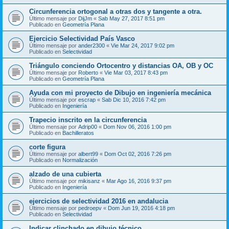
Circunferencia ortogonal a otras dos y tangente a otra.
Último mensaje por
DijJm
«
Sab May 27, 2017 8:51 pm
Publicado en
Geometría Plana
Ejercicio Selectividad País Vasco
Último mensaje por
ander2300
«
Vie Mar 24, 2017 9:02 pm
Publicado en
Selectividad
Triángulo conciendo Ortocentro y distancias OA, OB y OC
Último mensaje por
Roberto
«
Vie Mar 03, 2017 8:43 pm
Publicado en
Geometría Plana
Ayuda con mi proyecto de Dibujo en ingeniería mecánica
Último mensaje por
escrap
«
Sab Dic 10, 2016 7:42 pm
Publicado en
Ingeniería
Trapecio inscrito en la circunferencia
Último mensaje por
Adrip00
«
Dom Nov 06, 2016 1:00 pm
Publicado en
Bachilleratos
corte figura
Último mensaje por
albert99
«
Dom Oct 02, 2016 7:26 pm
Publicado en
Normalización
alzado de una cubierta
Último mensaje por
mikisanz
«
Mar Ago 16, 2016 9:37 pm
Publicado en
Ingeniería
ejercicios de selectividad 2016 en andalucia
Último mensaje por
pedroepv
«
Dom Jun 19, 2016 4:18 pm
Publicado en
Selectividad
Indicar clinchado en dibujo técnico