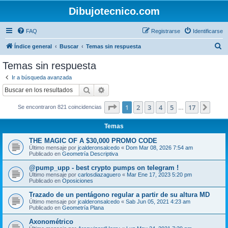
Dibujotecnico.com
FAQ
Registrarse
Identificarse
B
Índice general
Buscar
Temas sin respuesta
u
Temas sin respuesta
s
Ir a búsqueda avanzada
c
Buscar
Búsqueda avanzada
a
Página
1
de
17
1
2
3
4
5
17
Sigui
Se encontraron 821 coincidencias
r
…
Temas
THE MAGIC OF A $30,000 PROMO CODE
Último mensaje por
jcalderonsalcedo
«
Dom Mar 08, 2026 7:54 am
Publicado en
Geometría Descriptiva
@pump_upp - best crypto pumps on telegram !
Último mensaje por
carlosdiazaguero
«
Mar Ene 17, 2023 5:20 pm
Publicado en
Oposiciones
Trazado de un pentágono regular a partir de su altura MD
Último mensaje por
jcalderonsalcedo
«
Sab Jun 05, 2021 4:23 am
Publicado en
Geometría Plana
Axonométrico