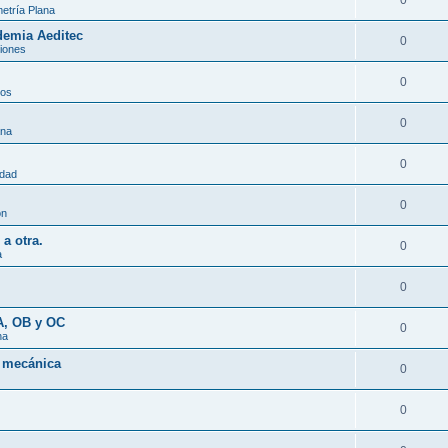
0
etría Plana
demia Aeditec
0
iones
0
tos
0
ana
0
idad
0
ón
a otra.
0
a
0
A, OB y OC
0
na
a mecánica
0
0