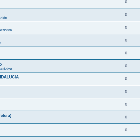
0
0
ación
0
criptiva
0
a
0
o
0
criptiva
ANDALUCIA
0
0
0
etera)
0
0