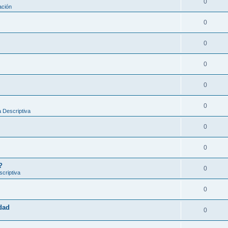
0
ación
0
0
0
0
0
 Descriptiva
0
0
?
0
criptiva
0
idad
0