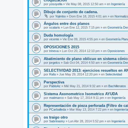
croquizacion
por
yosoyella
»
Vie May 08, 2015 12:50 am
» en
Ingeniería
Dibujo de conjunto de cadena.
por
Yojimbo
»
Dom Ene 18, 2015 4:01 am
» en
Normaliz
Ángulos entre dos planos
por
scalaris
»
Lun Ene 12, 2015 7:15 pm
» en
Geometría Des
Duda homología
por
vicente
»
Vie Ene 09, 2015 4:55 pm
» en
Geometría Plan
OPOSICIONES 2015
por
trineva
»
Lun Oct 20, 2014 12:10 pm
» en
Oposiciones
Abatimiento de plano oblicuo en sistema cónic
por
jorgelcs
»
Sab Oct 04, 2014 4:50 am
» en
Geometría Des
SELECTIVIDAD 2013: ejercicios resueltos en 
por
Rafa
»
Jue May 29, 2014 12:20 pm
» en
Selectividad
Perspectiva
por
PabloAz
»
Mié May 21, 2014 9:32 am
» en
Bachilleratos
Sistema Axonometrico Isometrico AYUDA
por
matimarco
»
Sab May 17, 2014 9:11 pm
» en
Ingeniería
Representación de pieza perforada (Filtro de caf
por
PCarballeda
»
Mar May 13, 2014 7:22 pm
» en
Ingeniería
os traigo otro
por
Sabrinasky
»
Lun Abr 28, 2014 5:52 pm
» en
Ingeniería