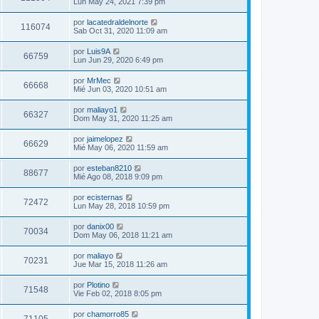
Lun May 24, 2021 7:39 pm
por
lacatedraldelnorte
116074
Sab Oct 31, 2020 11:09 am
por
Luis9A
66759
Lun Jun 29, 2020 6:49 pm
por
MrMec
66668
Mié Jun 03, 2020 10:51 am
por
maliayo1
66327
Dom May 31, 2020 11:25 am
por
jaimelopez
66629
Mié May 06, 2020 11:59 am
por
esteban8210
88677
Mié Ago 08, 2018 9:09 pm
por
ecisternas
72472
Lun May 28, 2018 10:59 pm
por
danix00
70034
Dom May 06, 2018 11:21 am
por
maliayo
70231
Jue Mar 15, 2018 11:26 am
por
Plotino
71548
Vie Feb 02, 2018 8:05 pm
por
chamorro85