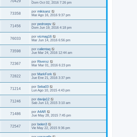
70429
Dom Oct 02, 2016 7:26 pm
por
mikisanz
73358
Mar Ago 16, 2016 9:37 pm
por
pedroepv
71456
Dom Jun 19, 2016 4:18 pm
por
vicmag16
76033
Mar Jun 14, 2016 6:56 pm
por
calientaq
73598
Jue Mar 24, 2016 12:44 am
por
Riverxz
72367
Mar Mar 01, 2016 6:23 pm
por
MarkFork
72822
Jue Ene 21, 2016 3:37 pm
por
Seba03
71214
Lun Ago 10, 2015 4:43 pm
por
davija12
71246
Sab Jun 13, 2015 3:10 am
por
A4AR
71486
Jue May 28, 2015 7:45 pm
por
belen3
72547
Vie May 22, 2015 9:36 pm
por
yosoyella