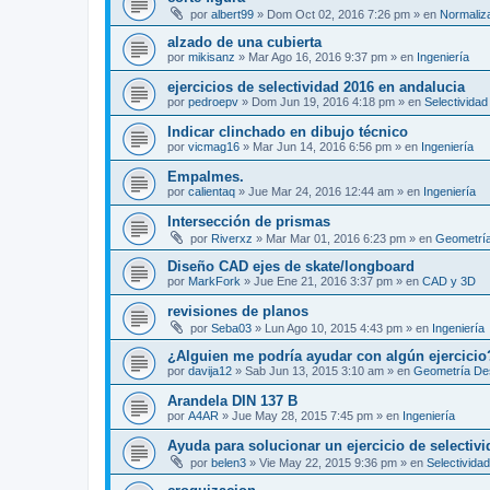
por
albert99
»
Dom Oct 02, 2016 7:26 pm
» en
Normaliz
alzado de una cubierta
por
mikisanz
»
Mar Ago 16, 2016 9:37 pm
» en
Ingeniería
ejercicios de selectividad 2016 en andalucia
por
pedroepv
»
Dom Jun 19, 2016 4:18 pm
» en
Selectividad
Indicar clinchado en dibujo técnico
por
vicmag16
»
Mar Jun 14, 2016 6:56 pm
» en
Ingeniería
Empalmes.
por
calientaq
»
Jue Mar 24, 2016 12:44 am
» en
Ingeniería
Intersección de prismas
por
Riverxz
»
Mar Mar 01, 2016 6:23 pm
» en
Geometría
Diseño CAD ejes de skate/longboard
por
MarkFork
»
Jue Ene 21, 2016 3:37 pm
» en
CAD y 3D
revisiones de planos
por
Seba03
»
Lun Ago 10, 2015 4:43 pm
» en
Ingeniería
¿Alguien me podría ayudar con algún ejercicio
por
davija12
»
Sab Jun 13, 2015 3:10 am
» en
Geometría Des
Arandela DIN 137 B
por
A4AR
»
Jue May 28, 2015 7:45 pm
» en
Ingeniería
Ayuda para solucionar un ejercicio de selectiv
por
belen3
»
Vie May 22, 2015 9:36 pm
» en
Selectividad