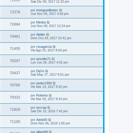
71105
Sab Dic 09, 2017 11:33 pm
por
monguedibutec
72376
Jue Nov 09, 2017 4:56 pm
por
Mimba
71694
Jue Nov 09, 2017 12:24 pm
por
Atelier
70461
Dom Oct 29, 2017 10:41 pm
por
rosagarcia
71455
Vie Ago 25, 2017 8:04 pm
por
anxelito71
70257
Lun Jun 26, 2017 4:02 pm
por
DijJm
70437
Sab May 27, 2017 8:51 pm
por
ander2300
70765
Vie Mar 24, 2017 9:02 pm
por
Roberto
70332
Vie Mar 03, 2017 8:43 pm
por
escrap
71829
Sab Dic 10, 2016 7:42 pm
por
Adrip00
71100
Dom Nov 06, 2016 1:00 pm
por
albert99