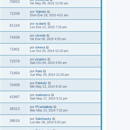
70053
Vie May 08, 2015 12:50 am
por
Yojimbo
72209
Dom Ene 18, 2015 4:01 am
por
scalaris
81154
Lun Ene 12, 2015 7:15 pm
por
vicente
74508
Vie Ene 09, 2015 4:55 pm
por
trineva
71801
Lun Oct 20, 2014 12:10 pm
por
jorgelcs
72078
Sab Oct 04, 2014 4:50 am
por
Rafa
71954
Jue May 29, 2014 12:20 pm
por
PabloAz
70409
Mié May 21, 2014 9:32 am
por
matimarco
41997
Sab May 17, 2014 9:11 pm
por
PCarballeda
38313
Mar May 13, 2014 7:22 pm
por
Sabrinasky
38616
Lun Abr 28, 2014 5:52 pm