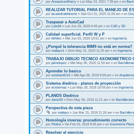
por
AreawizardHarry
»
Lun May 24, 2021 7:39 pm
» en
Bachi
REALIZAR TUTORIAL PARA EL MANEJO DE 
por
lacatedraldelnorte
»
Sab Oct 31, 2020 11:09 am
» en
Doc
Traspasar a AutoCad
por
Luis9A
»
Lun Jun 29, 2020 6:49 pm
» en
CAD y 3D
Calidad superficial. Perfil W y P
por
MrMec
»
Mié Jun 03, 2020 10:51 am
» en
Ingeniería
¿Porqué la tolerancia 80M9 no está en norma?
por
maliayo1
»
Dom May 31, 2020 11:25 am
» en
Ingeniería
TRABAJO DIBUJO TECNICO AXONOMETRICO 
por
jaimelopez
»
Mié May 06, 2020 11:59 am
» en
Bachillerat
Aprender lo basico
por
esteban8210
»
Mié Ago 08, 2018 9:09 pm
» en
Arquitect
Sistema diedrico - planos de proyección
por
ecisternas
»
Lun May 28, 2018 10:59 pm
» en
Ingeniería
PLANOS Diedrico
por
danix00
»
Dom May 06, 2018 11:21 am
» en
Bachillerato
Perspectiva de esta pieza
por
maliayo
»
Jue Mar 15, 2018 11:26 am
» en
Bachiller
Homología inversa: procedimiento correcto
por
Plotino
»
Vie Feb 02, 2018 8:05 pm
» en
Geometría Plan
Resolver el ejercicio