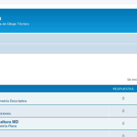
m
a de Dibujo Técnico
Se enc
RESPUESTAS
0
etría Descriptiva
0
iciones
 altura MD
0
tría Plana
0