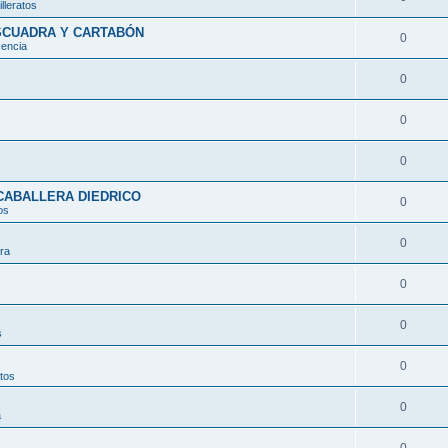
lleratos
ESCUADRA Y CARTABÓN
0
encia
0
0
0
CABALLERA DIEDRICO
0
os
0
ura
0
0
s
0
atos
0
a