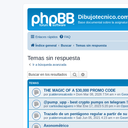
Dibujotecnico.co
Base documental sobre la asignatur
Enlaces rápidos
FAQ
Índice general
Buscar
Temas sin respuesta
Temas sin respuesta
Ir a búsqueda avanzada
Buscar
Búsqueda avanzada
TEMAS
THE MAGIC OF A $30,000 PROMO CODE
por
jcalderonsalcedo
»
Dom Mar 08, 2026 7:54 am
» en
Geom
@pump_upp - best crypto pumps on telegram !
por
carlosdiazaguero
»
Mar Ene 17, 2023 5:20 pm
» en
Opos
Trazado de un pentágono regular a partir de su
por
jcalderonsalcedo
»
Sab Jun 05, 2021 4:23 am
» en
Geome
Axonométrico