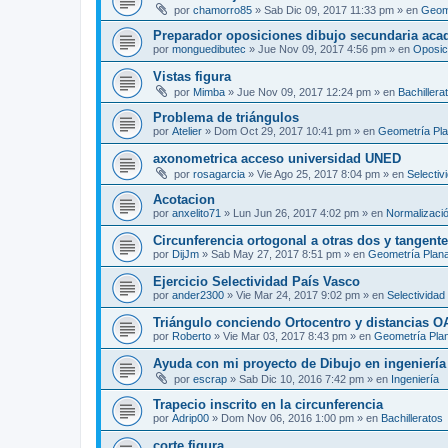
por
chamorro85
»
Sab Dic 09, 2017 11:33 pm
» en
Geom
Preparador oposiciones dibujo secundaria aca
por
monguedibutec
»
Jue Nov 09, 2017 4:56 pm
» en
Oposic
Vistas figura
por
Mimba
»
Jue Nov 09, 2017 12:24 pm
» en
Bachillera
Problema de triángulos
por
Atelier
»
Dom Oct 29, 2017 10:41 pm
» en
Geometría Pl
axonometrica acceso universidad UNED
por
rosagarcia
»
Vie Ago 25, 2017 8:04 pm
» en
Selectiv
Acotacion
por
anxelito71
»
Lun Jun 26, 2017 4:02 pm
» en
Normalizaci
Circunferencia ortogonal a otras dos y tangente 
por
DijJm
»
Sab May 27, 2017 8:51 pm
» en
Geometría Plan
Ejercicio Selectividad País Vasco
por
ander2300
»
Vie Mar 24, 2017 9:02 pm
» en
Selectividad
Triángulo conciendo Ortocentro y distancias O
por
Roberto
»
Vie Mar 03, 2017 8:43 pm
» en
Geometría Pla
Ayuda con mi proyecto de Dibujo en ingenierí
por
escrap
»
Sab Dic 10, 2016 7:42 pm
» en
Ingeniería
Trapecio inscrito en la circunferencia
por
Adrip00
»
Dom Nov 06, 2016 1:00 pm
» en
Bachilleratos
corte figura