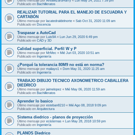
Último mensaje por
AreawizardHarry
«
Lun May 24, 2021 7:39 pm
Publicado en
Bachilleratos
REALIZAR TUTORIAL PARA EL MANEJO DE ESCUADRA Y
CARTABÓN
Último mensaje por
lacatedraldelnorte
«
Sab Oct 31, 2020 11:09 am
Publicado en
Docencia
Traspasar a AutoCad
Último mensaje por
Luis9A
«
Lun Jun 29, 2020 6:49 pm
Publicado en
CAD y 3D
Calidad superficial. Perfil W y P
Último mensaje por
MrMec
«
Mié Jun 03, 2020 10:51 am
Publicado en
Ingeniería
¿Porqué la tolerancia 80M9 no está en norma?
Último mensaje por
maliayo1
«
Dom May 31, 2020 11:25 am
Publicado en
Ingeniería
TRABAJO DIBUJO TECNICO AXONOMETRICO CABALLERA
DIEDRICO
Último mensaje por
jaimelopez
«
Mié May 06, 2020 11:59 am
Publicado en
Bachilleratos
Aprender lo basico
Último mensaje por
esteban8210
«
Mié Ago 08, 2018 9:09 pm
Publicado en
Arquitectura
Sistema diedrico - planos de proyección
Último mensaje por
ecisternas
«
Lun May 28, 2018 10:59 pm
Publicado en
Ingeniería
PLANOS Diedrico