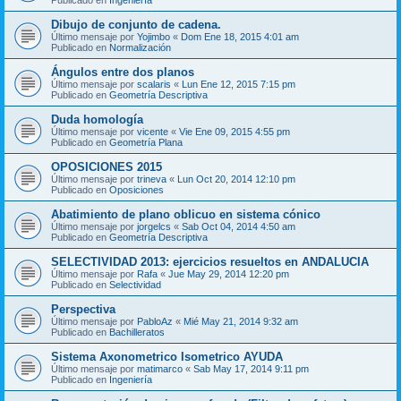
Dibujo de conjunto de cadena.
Último mensaje por
Yojimbo
«
Dom Ene 18, 2015 4:01 am
Publicado en
Normalización
Ángulos entre dos planos
Último mensaje por
scalaris
«
Lun Ene 12, 2015 7:15 pm
Publicado en
Geometría Descriptiva
Duda homología
Último mensaje por
vicente
«
Vie Ene 09, 2015 4:55 pm
Publicado en
Geometría Plana
OPOSICIONES 2015
Último mensaje por
trineva
«
Lun Oct 20, 2014 12:10 pm
Publicado en
Oposiciones
Abatimiento de plano oblicuo en sistema cónico
Último mensaje por
jorgelcs
«
Sab Oct 04, 2014 4:50 am
Publicado en
Geometría Descriptiva
SELECTIVIDAD 2013: ejercicios resueltos en ANDALUCIA
Último mensaje por
Rafa
«
Jue May 29, 2014 12:20 pm
Publicado en
Selectividad
Perspectiva
Último mensaje por
PabloAz
«
Mié May 21, 2014 9:32 am
Publicado en
Bachilleratos
Sistema Axonometrico Isometrico AYUDA
Último mensaje por
matimarco
«
Sab May 17, 2014 9:11 pm
Publicado en
Ingeniería