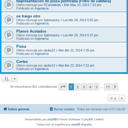
Representación de pieza perforada (Filtro de cafetera)
Último mensaje por
PCarballeda
«
Mar May 13, 2014 7:22 pm
Publicado en
Ingeniería
os traigo otro
Último mensaje por
Sabrinasky
«
Lun Abr 28, 2014 5:52 pm
Publicado en
Ingeniería
Planos Acotados
Último mensaje por
Sabrinasky
«
Lun Abr 28, 2014 5:27 pm
Publicado en
Ingeniería
Pieza
Último mensaje por
alcibo12
«
Mar Abr 22, 2014 7:35 pm
Publicado en
Ingeniería
Cortes
Último mensaje por
alcibo12
«
Mar Abr 22, 2014 7:22 pm
Publicado en
Ingeniería
Página
1
de
17
1
2
3
4
5
17
Sigui
Se encontraron 821 coincidencias
…
Ir a
Índice general
Borrar cookies
Todos los horarios son
UTC+01:00
Desarrollado por
phpBB
® Forum Software © phpBB Limited
Traducción al español por
phpBB España