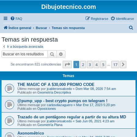
Dibujotecnico.com
FAQ
Registrarse
Identificarse
B
Índice general
Buscar
Temas sin respuesta
u
Temas sin respuesta
s
Ir a búsqueda avanzada
c
Buscar
Búsqueda avanzada
a
Página
1
de
17
1
2
3
4
5
17
Sigui
Se encontraron 821 coincidencias
r
…
Temas
THE MAGIC OF A $30,000 PROMO CODE
Último mensaje por
jcalderonsalcedo
«
Dom Mar 08, 2026 7:54 am
Publicado en
Geometría Descriptiva
@pump_upp - best crypto pumps on telegram !
Último mensaje por
carlosdiazaguero
«
Mar Ene 17, 2023 5:20 pm
Publicado en
Oposiciones
Trazado de un pentágono regular a partir de su altura MD
Último mensaje por
jcalderonsalcedo
«
Sab Jun 05, 2021 4:23 am
Publicado en
Geometría Plana
Axonométrico