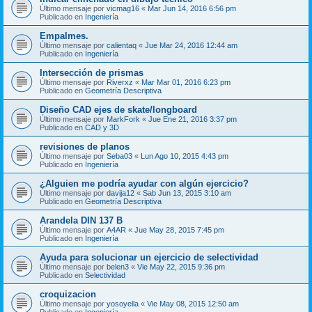
Último mensaje por
vicmag16
«
Mar Jun 14, 2016 6:56 pm
Publicado en
Ingeniería
Empalmes.
Último mensaje por
calientaq
«
Jue Mar 24, 2016 12:44 am
Publicado en
Ingeniería
Intersección de prismas
Último mensaje por
Riverxz
«
Mar Mar 01, 2016 6:23 pm
Publicado en
Geometría Descriptiva
Diseño CAD ejes de skate/longboard
Último mensaje por
MarkFork
«
Jue Ene 21, 2016 3:37 pm
Publicado en
CAD y 3D
revisiones de planos
Último mensaje por
Seba03
«
Lun Ago 10, 2015 4:43 pm
Publicado en
Ingeniería
¿Alguien me podría ayudar con algún ejercicio?
Último mensaje por
davija12
«
Sab Jun 13, 2015 3:10 am
Publicado en
Geometría Descriptiva
Arandela DIN 137 B
Último mensaje por
A4AR
«
Jue May 28, 2015 7:45 pm
Publicado en
Ingeniería
Ayuda para solucionar un ejercicio de selectividad
Último mensaje por
belen3
«
Vie May 22, 2015 9:36 pm
Publicado en
Selectividad
croquizacion
Último mensaje por
yosoyella
«
Vie May 08, 2015 12:50 am
Publicado en
Ingeniería