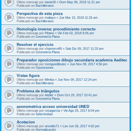
Último mensaje por
danix00
«
Dom May 06, 2018 11:21 am
Publicado en
Bachilleratos
Perspectiva de esta pieza
Último mensaje por
maliayo
«
Jue Mar 15, 2018 11:26 am
Publicado en
Bachilleratos
Homología inversa: procedimiento correcto
Último mensaje por
Plotino
«
Vie Feb 02, 2018 8:05 pm
Publicado en
Geometría Plana
Resolver el ejercicio
Último mensaje por
chamorro85
«
Sab Dic 09, 2017 11:33 pm
Publicado en
Geometría Plana
Preparador oposiciones dibujo secundaria academia Aeditec
Último mensaje por
monguedibutec
«
Jue Nov 09, 2017 4:56 pm
Publicado en
Oposiciones
Vistas figura
Último mensaje por
Mimba
«
Jue Nov 09, 2017 12:24 pm
Publicado en
Bachilleratos
Problema de triángulos
Último mensaje por
Atelier
«
Dom Oct 29, 2017 10:41 pm
Publicado en
Geometría Plana
axonometrica acceso universidad UNED
Último mensaje por
rosagarcia
«
Vie Ago 25, 2017 8:04 pm
Publicado en
Selectividad
Acotacion
Último mensaje por
anxelito71
«
Lun Jun 26, 2017 4:02 pm
Publicado en
Normalización