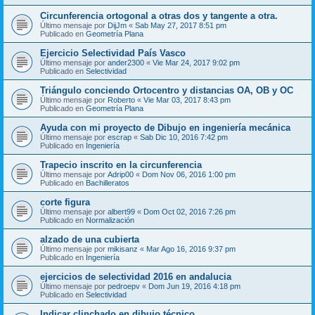
Circunferencia ortogonal a otras dos y tangente a otra.
Último mensaje por
DijJm
«
Sab May 27, 2017 8:51 pm
Publicado en
Geometría Plana
Ejercicio Selectividad País Vasco
Último mensaje por
ander2300
«
Vie Mar 24, 2017 9:02 pm
Publicado en
Selectividad
Triángulo conciendo Ortocentro y distancias OA, OB y OC
Último mensaje por
Roberto
«
Vie Mar 03, 2017 8:43 pm
Publicado en
Geometría Plana
Ayuda con mi proyecto de Dibujo en ingeniería mecánica
Último mensaje por
escrap
«
Sab Dic 10, 2016 7:42 pm
Publicado en
Ingeniería
Trapecio inscrito en la circunferencia
Último mensaje por
Adrip00
«
Dom Nov 06, 2016 1:00 pm
Publicado en
Bachilleratos
corte figura
Último mensaje por
albert99
«
Dom Oct 02, 2016 7:26 pm
Publicado en
Normalización
alzado de una cubierta
Último mensaje por
mikisanz
«
Mar Ago 16, 2016 9:37 pm
Publicado en
Ingeniería
ejercicios de selectividad 2016 en andalucia
Último mensaje por
pedroepv
«
Dom Jun 19, 2016 4:18 pm
Publicado en
Selectividad
Indicar clinchado en dibujo técnico