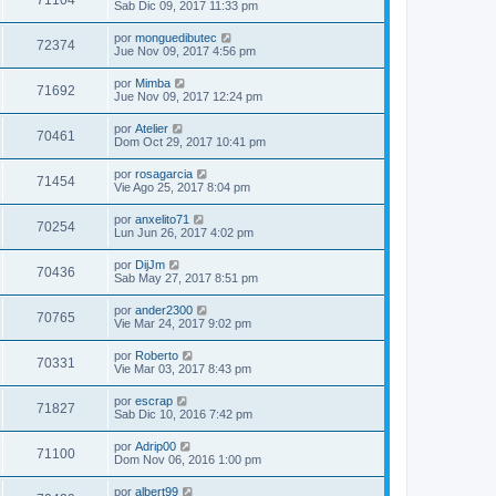
71104
Sab Dic 09, 2017 11:33 pm
por
monguedibutec
72374
Jue Nov 09, 2017 4:56 pm
por
Mimba
71692
Jue Nov 09, 2017 12:24 pm
por
Atelier
70461
Dom Oct 29, 2017 10:41 pm
por
rosagarcia
71454
Vie Ago 25, 2017 8:04 pm
por
anxelito71
70254
Lun Jun 26, 2017 4:02 pm
por
DijJm
70436
Sab May 27, 2017 8:51 pm
por
ander2300
70765
Vie Mar 24, 2017 9:02 pm
por
Roberto
70331
Vie Mar 03, 2017 8:43 pm
por
escrap
71827
Sab Dic 10, 2016 7:42 pm
por
Adrip00
71100
Dom Nov 06, 2016 1:00 pm
por
albert99