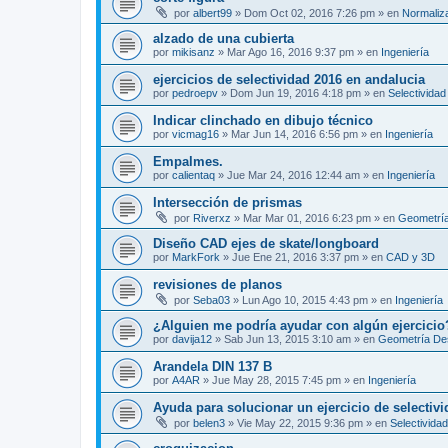
por
albert99
»
Dom Oct 02, 2016 7:26 pm
» en
Normaliz
alzado de una cubierta
por
mikisanz
»
Mar Ago 16, 2016 9:37 pm
» en
Ingeniería
ejercicios de selectividad 2016 en andalucia
por
pedroepv
»
Dom Jun 19, 2016 4:18 pm
» en
Selectividad
Indicar clinchado en dibujo técnico
por
vicmag16
»
Mar Jun 14, 2016 6:56 pm
» en
Ingeniería
Empalmes.
por
calientaq
»
Jue Mar 24, 2016 12:44 am
» en
Ingeniería
Intersección de prismas
por
Riverxz
»
Mar Mar 01, 2016 6:23 pm
» en
Geometría
Diseño CAD ejes de skate/longboard
por
MarkFork
»
Jue Ene 21, 2016 3:37 pm
» en
CAD y 3D
revisiones de planos
por
Seba03
»
Lun Ago 10, 2015 4:43 pm
» en
Ingeniería
¿Alguien me podría ayudar con algún ejercicio
por
davija12
»
Sab Jun 13, 2015 3:10 am
» en
Geometría Des
Arandela DIN 137 B
por
A4AR
»
Jue May 28, 2015 7:45 pm
» en
Ingeniería
Ayuda para solucionar un ejercicio de selectiv
por
belen3
»
Vie May 22, 2015 9:36 pm
» en
Selectividad