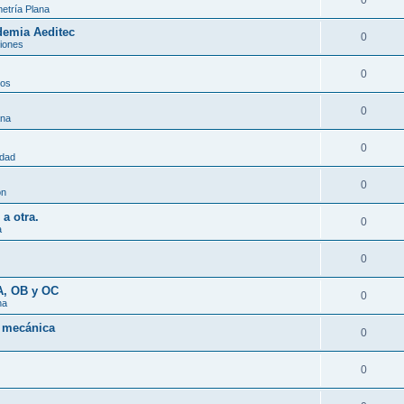
0
etría Plana
demia Aeditec
0
iones
0
tos
0
ana
0
idad
0
ón
a otra.
0
a
0
A, OB y OC
0
na
a mecánica
0
0