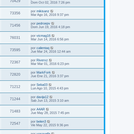
70429
Dom Oct 02, 2016 7:26 pm
por
mikisanz
73356
Mar Ago 16, 2016 9:37 pm
por
pedroepv
71456
Dom Jun 19, 2016 4:18 pm
por
vicmag16
76031
Mar Jun 14, 2016 6:56 pm
por
calientaq
73595
Jue Mar 24, 2016 12:44 am
por
Riverxz
72367
Mar Mar 01, 2016 6:23 pm
por
MarkFork
72820
Jue Ene 21, 2016 3:37 pm
por
Seba03
71212
Lun Ago 10, 2015 4:43 pm
por
davija12
71244
Sab Jun 13, 2015 3:10 am
por
A4AR
71483
Jue May 28, 2015 7:45 pm
por
belen3
72547
Vie May 22, 2015 9:36 pm
por
yosoyella