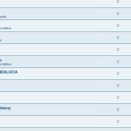
0
0
ación
0
criptiva
0
a
0
o
0
criptiva
ANDALUCIA
0
0
0
etera)
0
0