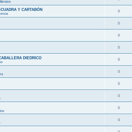
lleratos
ESCUADRA Y CARTABÓN
0
encia
0
0
0
CABALLERA DIEDRICO
0
os
0
ura
0
0
s
0
atos
0
a