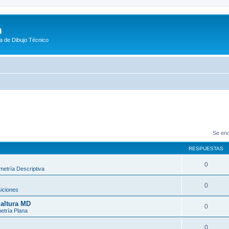
m
a de Dibujo Técnico
Se enc
RESPUESTAS
0
etría Descriptiva
0
iciones
 altura MD
0
tría Plana
0