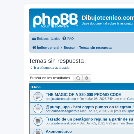
Dibujotecnico.co
Base documental sobre la asignatur
Enlaces rápidos
FAQ
Índice general
Buscar
Temas sin respuesta
Temas sin respuesta
Ir a búsqueda avanzada
Buscar
Búsqueda avanzada
TEMAS
THE MAGIC OF A $30,000 PROMO CODE
por
jcalderonsalcedo
»
Dom Mar 08, 2026 7:54 am
» en
Geom
@pump_upp - best crypto pumps on telegram !
por
carlosdiazaguero
»
Mar Ene 17, 2023 5:20 pm
» en
Opos
Trazado de un pentágono regular a partir de su
por
jcalderonsalcedo
»
Sab Jun 05, 2021 4:23 am
» en
Geome
Axonométrico