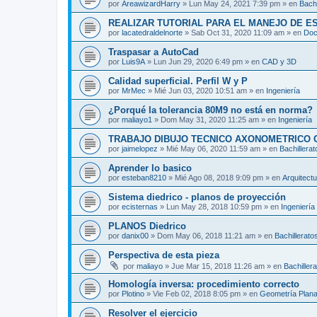
por
AreawizardHarry
»
Lun May 24, 2021 7:39 pm
» en
Bachi
REALIZAR TUTORIAL PARA EL MANEJO DE 
por
lacatedraldelnorte
»
Sab Oct 31, 2020 11:09 am
» en
Doc
Traspasar a AutoCad
por
Luis9A
»
Lun Jun 29, 2020 6:49 pm
» en
CAD y 3D
Calidad superficial. Perfil W y P
por
MrMec
»
Mié Jun 03, 2020 10:51 am
» en
Ingeniería
¿Porqué la tolerancia 80M9 no está en norma?
por
maliayo1
»
Dom May 31, 2020 11:25 am
» en
Ingeniería
TRABAJO DIBUJO TECNICO AXONOMETRICO 
por
jaimelopez
»
Mié May 06, 2020 11:59 am
» en
Bachillerat
Aprender lo basico
por
esteban8210
»
Mié Ago 08, 2018 9:09 pm
» en
Arquitect
Sistema diedrico - planos de proyección
por
ecisternas
»
Lun May 28, 2018 10:59 pm
» en
Ingeniería
PLANOS Diedrico
por
danix00
»
Dom May 06, 2018 11:21 am
» en
Bachillerato
Perspectiva de esta pieza
por
maliayo
»
Jue Mar 15, 2018 11:26 am
» en
Bachiller
Homología inversa: procedimiento correcto
por
Plotino
»
Vie Feb 02, 2018 8:05 pm
» en
Geometría Plan
Resolver el ejercicio