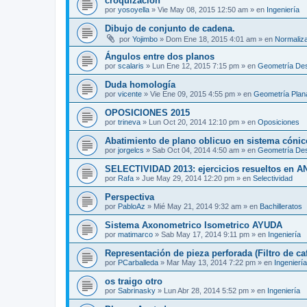
croquizacion
por
yosoyella
»
Vie May 08, 2015 12:50 am
» en
Ingeniería
Dibujo de conjunto de cadena.
por
Yojimbo
»
Dom Ene 18, 2015 4:01 am
» en
Normaliz
Ángulos entre dos planos
por
scalaris
»
Lun Ene 12, 2015 7:15 pm
» en
Geometría Des
Duda homología
por
vicente
»
Vie Ene 09, 2015 4:55 pm
» en
Geometría Plan
OPOSICIONES 2015
por
trineva
»
Lun Oct 20, 2014 12:10 pm
» en
Oposiciones
Abatimiento de plano oblicuo en sistema cónic
por
jorgelcs
»
Sab Oct 04, 2014 4:50 am
» en
Geometría Des
SELECTIVIDAD 2013: ejercicios resueltos en 
por
Rafa
»
Jue May 29, 2014 12:20 pm
» en
Selectividad
Perspectiva
por
PabloAz
»
Mié May 21, 2014 9:32 am
» en
Bachilleratos
Sistema Axonometrico Isometrico AYUDA
por
matimarco
»
Sab May 17, 2014 9:11 pm
» en
Ingeniería
Representación de pieza perforada (Filtro de caf
por
PCarballeda
»
Mar May 13, 2014 7:22 pm
» en
Ingeniería
os traigo otro
por
Sabrinasky
»
Lun Abr 28, 2014 5:52 pm
» en
Ingeniería