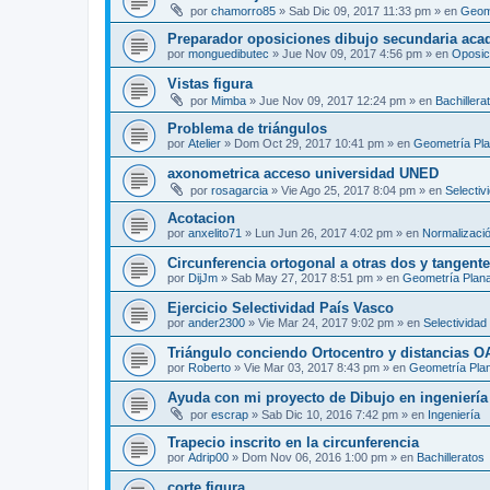
por
chamorro85
»
Sab Dic 09, 2017 11:33 pm
» en
Geom
Preparador oposiciones dibujo secundaria aca
por
monguedibutec
»
Jue Nov 09, 2017 4:56 pm
» en
Oposic
Vistas figura
por
Mimba
»
Jue Nov 09, 2017 12:24 pm
» en
Bachillera
Problema de triángulos
por
Atelier
»
Dom Oct 29, 2017 10:41 pm
» en
Geometría Pl
axonometrica acceso universidad UNED
por
rosagarcia
»
Vie Ago 25, 2017 8:04 pm
» en
Selectiv
Acotacion
por
anxelito71
»
Lun Jun 26, 2017 4:02 pm
» en
Normalizaci
Circunferencia ortogonal a otras dos y tangente 
por
DijJm
»
Sab May 27, 2017 8:51 pm
» en
Geometría Plan
Ejercicio Selectividad País Vasco
por
ander2300
»
Vie Mar 24, 2017 9:02 pm
» en
Selectividad
Triángulo conciendo Ortocentro y distancias O
por
Roberto
»
Vie Mar 03, 2017 8:43 pm
» en
Geometría Pla
Ayuda con mi proyecto de Dibujo en ingenierí
por
escrap
»
Sab Dic 10, 2016 7:42 pm
» en
Ingeniería
Trapecio inscrito en la circunferencia
por
Adrip00
»
Dom Nov 06, 2016 1:00 pm
» en
Bachilleratos
corte figura