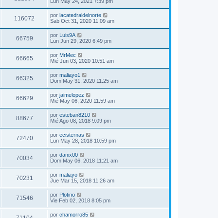
Lun May 24, 2021 7:39 pm
por
lacatedraldelnorte
116072
Sab Oct 31, 2020 11:09 am
por
Luis9A
66759
Lun Jun 29, 2020 6:49 pm
por
MrMec
66665
Mié Jun 03, 2020 10:51 am
por
maliayo1
66325
Dom May 31, 2020 11:25 am
por
jaimelopez
66629
Mié May 06, 2020 11:59 am
por
esteban8210
88677
Mié Ago 08, 2018 9:09 pm
por
ecisternas
72470
Lun May 28, 2018 10:59 pm
por
danix00
70034
Dom May 06, 2018 11:21 am
por
maliayo
70231
Jue Mar 15, 2018 11:26 am
por
Plotino
71546
Vie Feb 02, 2018 8:05 pm
por
chamorro85