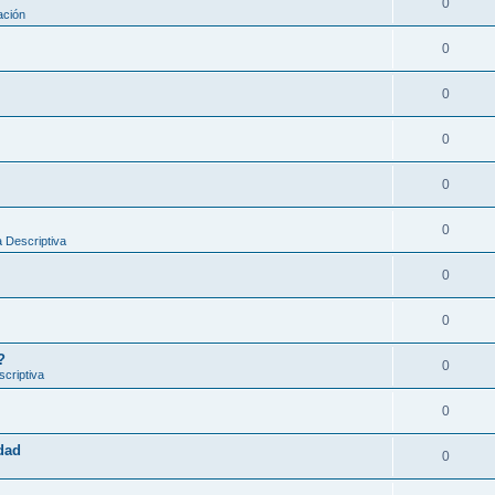
0
ación
0
0
0
0
0
 Descriptiva
0
0
?
0
criptiva
0
idad
0