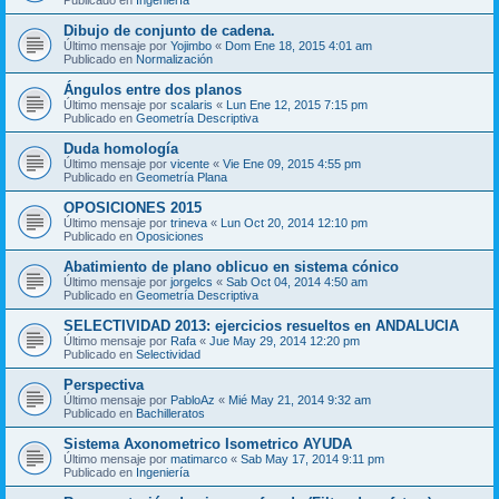
Dibujo de conjunto de cadena.
Último mensaje por
Yojimbo
«
Dom Ene 18, 2015 4:01 am
Publicado en
Normalización
Ángulos entre dos planos
Último mensaje por
scalaris
«
Lun Ene 12, 2015 7:15 pm
Publicado en
Geometría Descriptiva
Duda homología
Último mensaje por
vicente
«
Vie Ene 09, 2015 4:55 pm
Publicado en
Geometría Plana
OPOSICIONES 2015
Último mensaje por
trineva
«
Lun Oct 20, 2014 12:10 pm
Publicado en
Oposiciones
Abatimiento de plano oblicuo en sistema cónico
Último mensaje por
jorgelcs
«
Sab Oct 04, 2014 4:50 am
Publicado en
Geometría Descriptiva
SELECTIVIDAD 2013: ejercicios resueltos en ANDALUCIA
Último mensaje por
Rafa
«
Jue May 29, 2014 12:20 pm
Publicado en
Selectividad
Perspectiva
Último mensaje por
PabloAz
«
Mié May 21, 2014 9:32 am
Publicado en
Bachilleratos
Sistema Axonometrico Isometrico AYUDA
Último mensaje por
matimarco
«
Sab May 17, 2014 9:11 pm
Publicado en
Ingeniería