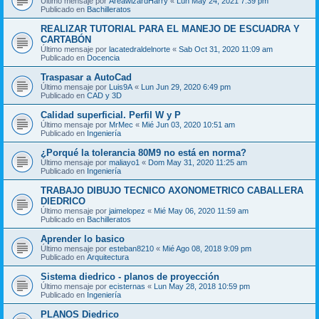
Último mensaje por
AreawizardHarry
«
Lun May 24, 2021 7:39 pm
Publicado en
Bachilleratos
REALIZAR TUTORIAL PARA EL MANEJO DE ESCUADRA Y
CARTABÓN
Último mensaje por
lacatedraldelnorte
«
Sab Oct 31, 2020 11:09 am
Publicado en
Docencia
Traspasar a AutoCad
Último mensaje por
Luis9A
«
Lun Jun 29, 2020 6:49 pm
Publicado en
CAD y 3D
Calidad superficial. Perfil W y P
Último mensaje por
MrMec
«
Mié Jun 03, 2020 10:51 am
Publicado en
Ingeniería
¿Porqué la tolerancia 80M9 no está en norma?
Último mensaje por
maliayo1
«
Dom May 31, 2020 11:25 am
Publicado en
Ingeniería
TRABAJO DIBUJO TECNICO AXONOMETRICO CABALLERA
DIEDRICO
Último mensaje por
jaimelopez
«
Mié May 06, 2020 11:59 am
Publicado en
Bachilleratos
Aprender lo basico
Último mensaje por
esteban8210
«
Mié Ago 08, 2018 9:09 pm
Publicado en
Arquitectura
Sistema diedrico - planos de proyección
Último mensaje por
ecisternas
«
Lun May 28, 2018 10:59 pm
Publicado en
Ingeniería
PLANOS Diedrico