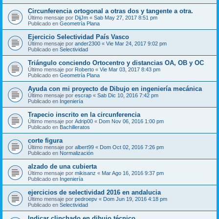
Circunferencia ortogonal a otras dos y tangente a otra.
Último mensaje por
DijJm
«
Sab May 27, 2017 8:51 pm
Publicado en
Geometría Plana
Ejercicio Selectividad País Vasco
Último mensaje por
ander2300
«
Vie Mar 24, 2017 9:02 pm
Publicado en
Selectividad
Triángulo conciendo Ortocentro y distancias OA, OB y OC
Último mensaje por
Roberto
«
Vie Mar 03, 2017 8:43 pm
Publicado en
Geometría Plana
Ayuda con mi proyecto de Dibujo en ingeniería mecánica
Último mensaje por
escrap
«
Sab Dic 10, 2016 7:42 pm
Publicado en
Ingeniería
Trapecio inscrito en la circunferencia
Último mensaje por
Adrip00
«
Dom Nov 06, 2016 1:00 pm
Publicado en
Bachilleratos
corte figura
Último mensaje por
albert99
«
Dom Oct 02, 2016 7:26 pm
Publicado en
Normalización
alzado de una cubierta
Último mensaje por
mikisanz
«
Mar Ago 16, 2016 9:37 pm
Publicado en
Ingeniería
ejercicios de selectividad 2016 en andalucia
Último mensaje por
pedroepv
«
Dom Jun 19, 2016 4:18 pm
Publicado en
Selectividad
Indicar clinchado en dibujo técnico