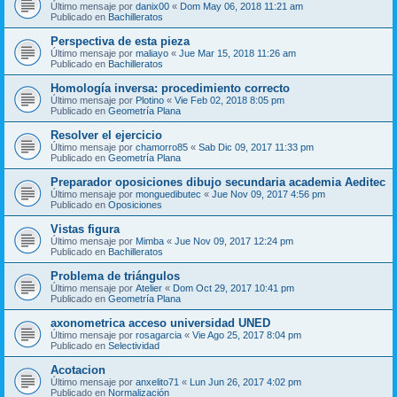
Último mensaje por
danix00
«
Dom May 06, 2018 11:21 am
Publicado en
Bachilleratos
Perspectiva de esta pieza
Último mensaje por
maliayo
«
Jue Mar 15, 2018 11:26 am
Publicado en
Bachilleratos
Homología inversa: procedimiento correcto
Último mensaje por
Plotino
«
Vie Feb 02, 2018 8:05 pm
Publicado en
Geometría Plana
Resolver el ejercicio
Último mensaje por
chamorro85
«
Sab Dic 09, 2017 11:33 pm
Publicado en
Geometría Plana
Preparador oposiciones dibujo secundaria academia Aeditec
Último mensaje por
monguedibutec
«
Jue Nov 09, 2017 4:56 pm
Publicado en
Oposiciones
Vistas figura
Último mensaje por
Mimba
«
Jue Nov 09, 2017 12:24 pm
Publicado en
Bachilleratos
Problema de triángulos
Último mensaje por
Atelier
«
Dom Oct 29, 2017 10:41 pm
Publicado en
Geometría Plana
axonometrica acceso universidad UNED
Último mensaje por
rosagarcia
«
Vie Ago 25, 2017 8:04 pm
Publicado en
Selectividad
Acotacion
Último mensaje por
anxelito71
«
Lun Jun 26, 2017 4:02 pm
Publicado en
Normalización