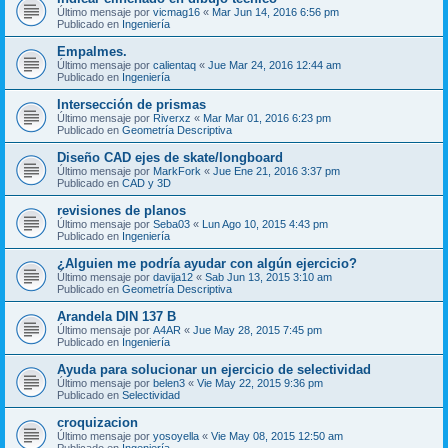
Último mensaje por
vicmag16
«
Mar Jun 14, 2016 6:56 pm
Publicado en
Ingeniería
Empalmes.
Último mensaje por
calientaq
«
Jue Mar 24, 2016 12:44 am
Publicado en
Ingeniería
Intersección de prismas
Último mensaje por
Riverxz
«
Mar Mar 01, 2016 6:23 pm
Publicado en
Geometría Descriptiva
Diseño CAD ejes de skate/longboard
Último mensaje por
MarkFork
«
Jue Ene 21, 2016 3:37 pm
Publicado en
CAD y 3D
revisiones de planos
Último mensaje por
Seba03
«
Lun Ago 10, 2015 4:43 pm
Publicado en
Ingeniería
¿Alguien me podría ayudar con algún ejercicio?
Último mensaje por
davija12
«
Sab Jun 13, 2015 3:10 am
Publicado en
Geometría Descriptiva
Arandela DIN 137 B
Último mensaje por
A4AR
«
Jue May 28, 2015 7:45 pm
Publicado en
Ingeniería
Ayuda para solucionar un ejercicio de selectividad
Último mensaje por
belen3
«
Vie May 22, 2015 9:36 pm
Publicado en
Selectividad
croquizacion
Último mensaje por
yosoyella
«
Vie May 08, 2015 12:50 am
Publicado en
Ingeniería