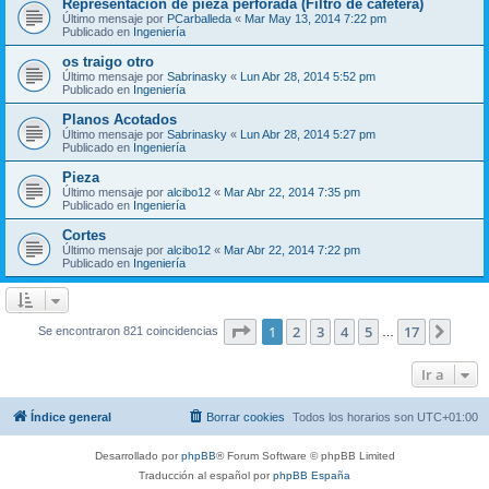
Representación de pieza perforada (Filtro de cafetera)
Último mensaje por
PCarballeda
«
Mar May 13, 2014 7:22 pm
Publicado en
Ingeniería
os traigo otro
Último mensaje por
Sabrinasky
«
Lun Abr 28, 2014 5:52 pm
Publicado en
Ingeniería
Planos Acotados
Último mensaje por
Sabrinasky
«
Lun Abr 28, 2014 5:27 pm
Publicado en
Ingeniería
Pieza
Último mensaje por
alcibo12
«
Mar Abr 22, 2014 7:35 pm
Publicado en
Ingeniería
Cortes
Último mensaje por
alcibo12
«
Mar Abr 22, 2014 7:22 pm
Publicado en
Ingeniería
Página
1
de
17
1
2
3
4
5
17
Sigui
Se encontraron 821 coincidencias
…
Ir a
Índice general
Borrar cookies
Todos los horarios son
UTC+01:00
Desarrollado por
phpBB
® Forum Software © phpBB Limited
Traducción al español por
phpBB España