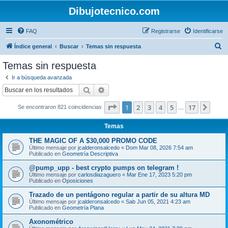
Dibujotecnico.com
FAQ
Registrarse
Identificarse
B
Índice general
Buscar
Temas sin respuesta
u
Temas sin respuesta
s
Ir a búsqueda avanzada
c
Buscar
Búsqueda avanzada
a
Página
1
de
17
1
2
3
4
5
17
Sigui
Se encontraron 821 coincidencias
r
…
Temas
THE MAGIC OF A $30,000 PROMO CODE
Último mensaje por
jcalderonsalcedo
«
Dom Mar 08, 2026 7:54 am
Publicado en
Geometría Descriptiva
@pump_upp - best crypto pumps on telegram !
Último mensaje por
carlosdiazaguero
«
Mar Ene 17, 2023 5:20 pm
Publicado en
Oposiciones
Trazado de un pentágono regular a partir de su altura MD
Último mensaje por
jcalderonsalcedo
«
Sab Jun 05, 2021 4:23 am
Publicado en
Geometría Plana
Axonométrico