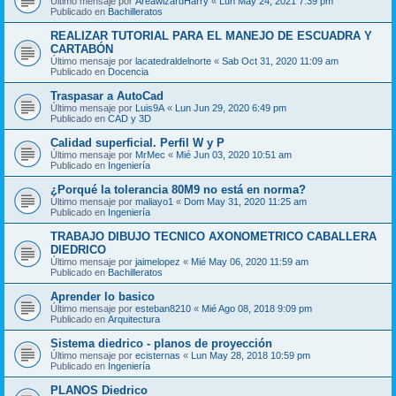
Último mensaje por
AreawizardHarry
«
Lun May 24, 2021 7:39 pm
Publicado en
Bachilleratos
REALIZAR TUTORIAL PARA EL MANEJO DE ESCUADRA Y
CARTABÓN
Último mensaje por
lacatedraldelnorte
«
Sab Oct 31, 2020 11:09 am
Publicado en
Docencia
Traspasar a AutoCad
Último mensaje por
Luis9A
«
Lun Jun 29, 2020 6:49 pm
Publicado en
CAD y 3D
Calidad superficial. Perfil W y P
Último mensaje por
MrMec
«
Mié Jun 03, 2020 10:51 am
Publicado en
Ingeniería
¿Porqué la tolerancia 80M9 no está en norma?
Último mensaje por
maliayo1
«
Dom May 31, 2020 11:25 am
Publicado en
Ingeniería
TRABAJO DIBUJO TECNICO AXONOMETRICO CABALLERA
DIEDRICO
Último mensaje por
jaimelopez
«
Mié May 06, 2020 11:59 am
Publicado en
Bachilleratos
Aprender lo basico
Último mensaje por
esteban8210
«
Mié Ago 08, 2018 9:09 pm
Publicado en
Arquitectura
Sistema diedrico - planos de proyección
Último mensaje por
ecisternas
«
Lun May 28, 2018 10:59 pm
Publicado en
Ingeniería
PLANOS Diedrico