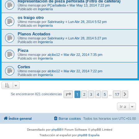
Representación de pieza perforada (Filtro de cafetera)
Último mensaje por
PCarballeda
«
Mar May 13, 2014 7:22 pm
Publicado en
Ingeniería
os traigo otro
Último mensaje por
Sabrinasky
«
Lun Abr 28, 2014 5:52 pm
Publicado en
Ingeniería
Planos Acotados
Último mensaje por
Sabrinasky
«
Lun Abr 28, 2014 5:27 pm
Publicado en
Ingeniería
Pieza
Último mensaje por
alcibo12
«
Mar Abr 22, 2014 7:35 pm
Publicado en
Ingeniería
Cortes
Último mensaje por
alcibo12
«
Mar Abr 22, 2014 7:22 pm
Publicado en
Ingeniería
Página
1
de
17
1
2
3
4
5
17
Sigui
Se encontraron 821 coincidencias
…
Ir a
Índice general
Borrar cookies
Todos los horarios son
UTC+01:00
Desarrollado por
phpBB
® Forum Software © phpBB Limited
Traducción al español por
phpBB España