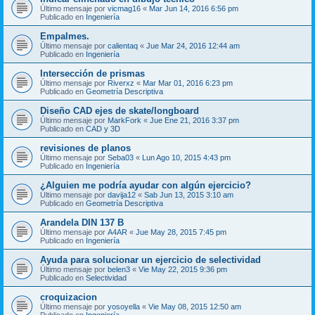
Último mensaje por
vicmag16
«
Mar Jun 14, 2016 6:56 pm
Publicado en
Ingeniería
Empalmes.
Último mensaje por
calientaq
«
Jue Mar 24, 2016 12:44 am
Publicado en
Ingeniería
Intersección de prismas
Último mensaje por
Riverxz
«
Mar Mar 01, 2016 6:23 pm
Publicado en
Geometría Descriptiva
Diseño CAD ejes de skate/longboard
Último mensaje por
MarkFork
«
Jue Ene 21, 2016 3:37 pm
Publicado en
CAD y 3D
revisiones de planos
Último mensaje por
Seba03
«
Lun Ago 10, 2015 4:43 pm
Publicado en
Ingeniería
¿Alguien me podría ayudar con algún ejercicio?
Último mensaje por
davija12
«
Sab Jun 13, 2015 3:10 am
Publicado en
Geometría Descriptiva
Arandela DIN 137 B
Último mensaje por
A4AR
«
Jue May 28, 2015 7:45 pm
Publicado en
Ingeniería
Ayuda para solucionar un ejercicio de selectividad
Último mensaje por
belen3
«
Vie May 22, 2015 9:36 pm
Publicado en
Selectividad
croquizacion
Último mensaje por
yosoyella
«
Vie May 08, 2015 12:50 am
Publicado en
Ingeniería