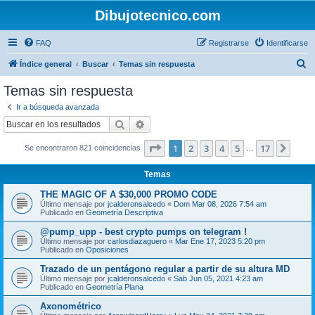
Dibujotecnico.com
FAQ
Registrarse
Identificarse
B
Índice general
Buscar
Temas sin respuesta
u
Temas sin respuesta
s
Ir a búsqueda avanzada
c
Buscar
Búsqueda avanzada
a
Página
1
de
17
1
2
3
4
5
17
Sigui
Se encontraron 821 coincidencias
r
…
Temas
THE MAGIC OF A $30,000 PROMO CODE
Último mensaje por
jcalderonsalcedo
«
Dom Mar 08, 2026 7:54 am
Publicado en
Geometría Descriptiva
@pump_upp - best crypto pumps on telegram !
Último mensaje por
carlosdiazaguero
«
Mar Ene 17, 2023 5:20 pm
Publicado en
Oposiciones
Trazado de un pentágono regular a partir de su altura MD
Último mensaje por
jcalderonsalcedo
«
Sab Jun 05, 2021 4:23 am
Publicado en
Geometría Plana
Axonométrico