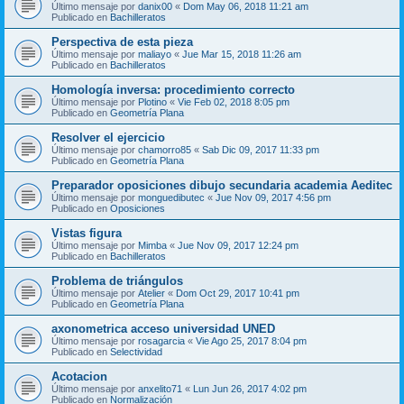
Último mensaje por
danix00
«
Dom May 06, 2018 11:21 am
Publicado en
Bachilleratos
Perspectiva de esta pieza
Último mensaje por
maliayo
«
Jue Mar 15, 2018 11:26 am
Publicado en
Bachilleratos
Homología inversa: procedimiento correcto
Último mensaje por
Plotino
«
Vie Feb 02, 2018 8:05 pm
Publicado en
Geometría Plana
Resolver el ejercicio
Último mensaje por
chamorro85
«
Sab Dic 09, 2017 11:33 pm
Publicado en
Geometría Plana
Preparador oposiciones dibujo secundaria academia Aeditec
Último mensaje por
monguedibutec
«
Jue Nov 09, 2017 4:56 pm
Publicado en
Oposiciones
Vistas figura
Último mensaje por
Mimba
«
Jue Nov 09, 2017 12:24 pm
Publicado en
Bachilleratos
Problema de triángulos
Último mensaje por
Atelier
«
Dom Oct 29, 2017 10:41 pm
Publicado en
Geometría Plana
axonometrica acceso universidad UNED
Último mensaje por
rosagarcia
«
Vie Ago 25, 2017 8:04 pm
Publicado en
Selectividad
Acotacion
Último mensaje por
anxelito71
«
Lun Jun 26, 2017 4:02 pm
Publicado en
Normalización