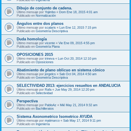
Dibujo de conjunto de cadena.
Último mensaje por
Yojimbo
«
Dom Ene 18, 2015 4:01 am
Publicado en
Normalización
Ángulos entre dos planos
Último mensaje por
scalaris
«
Lun Ene 12, 2015 7:15 pm
Publicado en
Geometría Descriptiva
Duda homología
Último mensaje por
vicente
«
Vie Ene 09, 2015 4:55 pm
Publicado en
Geometría Plana
OPOSICIONES 2015
Último mensaje por
trineva
«
Lun Oct 20, 2014 12:10 pm
Publicado en
Oposiciones
Abatimiento de plano oblicuo en sistema cónico
Último mensaje por
jorgelcs
«
Sab Oct 04, 2014 4:50 am
Publicado en
Geometría Descriptiva
SELECTIVIDAD 2013: ejercicios resueltos en ANDALUCIA
Último mensaje por
Rafa
«
Jue May 29, 2014 12:20 pm
Publicado en
Selectividad
Perspectiva
Último mensaje por
PabloAz
«
Mié May 21, 2014 9:32 am
Publicado en
Bachilleratos
Sistema Axonometrico Isometrico AYUDA
Último mensaje por
matimarco
«
Sab May 17, 2014 9:11 pm
Publicado en
Ingeniería