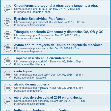
Circunferencia ortogonal a otras dos y tangente a otra.
Último mensaje por
DijJm
«
Sab May 27, 2017 8:51 pm
Publicado en
Geometría Plana
Ejercicio Selectividad País Vasco
Último mensaje por
ander2300
«
Vie Mar 24, 2017 9:02 pm
Publicado en
Selectividad
Triángulo conciendo Ortocentro y distancias OA, OB y OC
Último mensaje por
Roberto
«
Vie Mar 03, 2017 8:43 pm
Publicado en
Geometría Plana
Ayuda con mi proyecto de Dibujo en ingeniería mecánica
Último mensaje por
escrap
«
Sab Dic 10, 2016 7:42 pm
Publicado en
Ingeniería
Trapecio inscrito en la circunferencia
Último mensaje por
Adrip00
«
Dom Nov 06, 2016 1:00 pm
Publicado en
Bachilleratos
corte figura
Último mensaje por
albert99
«
Dom Oct 02, 2016 7:26 pm
Publicado en
Normalización
alzado de una cubierta
Último mensaje por
mikisanz
«
Mar Ago 16, 2016 9:37 pm
Publicado en
Ingeniería
ejercicios de selectividad 2016 en andalucia
Último mensaje por
pedroepv
«
Dom Jun 19, 2016 4:18 pm
Publicado en
Selectividad
Indicar clinchado en dibujo técnico