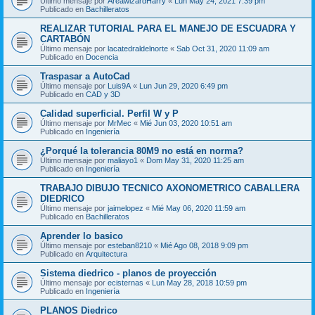
Último mensaje por
AreawizardHarry
«
Lun May 24, 2021 7:39 pm
Publicado en
Bachilleratos
REALIZAR TUTORIAL PARA EL MANEJO DE ESCUADRA Y
CARTABÓN
Último mensaje por
lacatedraldelnorte
«
Sab Oct 31, 2020 11:09 am
Publicado en
Docencia
Traspasar a AutoCad
Último mensaje por
Luis9A
«
Lun Jun 29, 2020 6:49 pm
Publicado en
CAD y 3D
Calidad superficial. Perfil W y P
Último mensaje por
MrMec
«
Mié Jun 03, 2020 10:51 am
Publicado en
Ingeniería
¿Porqué la tolerancia 80M9 no está en norma?
Último mensaje por
maliayo1
«
Dom May 31, 2020 11:25 am
Publicado en
Ingeniería
TRABAJO DIBUJO TECNICO AXONOMETRICO CABALLERA
DIEDRICO
Último mensaje por
jaimelopez
«
Mié May 06, 2020 11:59 am
Publicado en
Bachilleratos
Aprender lo basico
Último mensaje por
esteban8210
«
Mié Ago 08, 2018 9:09 pm
Publicado en
Arquitectura
Sistema diedrico - planos de proyección
Último mensaje por
ecisternas
«
Lun May 28, 2018 10:59 pm
Publicado en
Ingeniería
PLANOS Diedrico