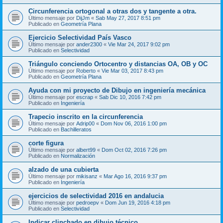
Circunferencia ortogonal a otras dos y tangente a otra.
Último mensaje por
DijJm
«
Sab May 27, 2017 8:51 pm
Publicado en
Geometría Plana
Ejercicio Selectividad País Vasco
Último mensaje por
ander2300
«
Vie Mar 24, 2017 9:02 pm
Publicado en
Selectividad
Triángulo conciendo Ortocentro y distancias OA, OB y OC
Último mensaje por
Roberto
«
Vie Mar 03, 2017 8:43 pm
Publicado en
Geometría Plana
Ayuda con mi proyecto de Dibujo en ingeniería mecánica
Último mensaje por
escrap
«
Sab Dic 10, 2016 7:42 pm
Publicado en
Ingeniería
Trapecio inscrito en la circunferencia
Último mensaje por
Adrip00
«
Dom Nov 06, 2016 1:00 pm
Publicado en
Bachilleratos
corte figura
Último mensaje por
albert99
«
Dom Oct 02, 2016 7:26 pm
Publicado en
Normalización
alzado de una cubierta
Último mensaje por
mikisanz
«
Mar Ago 16, 2016 9:37 pm
Publicado en
Ingeniería
ejercicios de selectividad 2016 en andalucia
Último mensaje por
pedroepv
«
Dom Jun 19, 2016 4:18 pm
Publicado en
Selectividad
Indicar clinchado en dibujo técnico