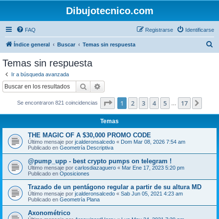
Dibujotecnico.com
FAQ
Registrarse
Identificarse
B
Índice general
Buscar
Temas sin respuesta
u
Temas sin respuesta
s
Ir a búsqueda avanzada
c
Buscar
Búsqueda avanzada
a
Página
1
de
17
1
2
3
4
5
17
Sigui
Se encontraron 821 coincidencias
r
…
Temas
THE MAGIC OF A $30,000 PROMO CODE
Último mensaje por
jcalderonsalcedo
«
Dom Mar 08, 2026 7:54 am
Publicado en
Geometría Descriptiva
@pump_upp - best crypto pumps on telegram !
Último mensaje por
carlosdiazaguero
«
Mar Ene 17, 2023 5:20 pm
Publicado en
Oposiciones
Trazado de un pentágono regular a partir de su altura MD
Último mensaje por
jcalderonsalcedo
«
Sab Jun 05, 2021 4:23 am
Publicado en
Geometría Plana
Axonométrico