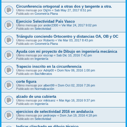
Circunferencia ortogonal a otras dos y tangente a otra.
Último mensaje por
DijJm
«
Sab May 27, 2017 8:51 pm
Publicado en
Geometría Plana
Ejercicio Selectividad País Vasco
Último mensaje por
ander2300
«
Vie Mar 24, 2017 9:02 pm
Publicado en
Selectividad
Triángulo conciendo Ortocentro y distancias OA, OB y OC
Último mensaje por
Roberto
«
Vie Mar 03, 2017 8:43 pm
Publicado en
Geometría Plana
Ayuda con mi proyecto de Dibujo en ingeniería mecánica
Último mensaje por
escrap
«
Sab Dic 10, 2016 7:42 pm
Publicado en
Ingeniería
Trapecio inscrito en la circunferencia
Último mensaje por
Adrip00
«
Dom Nov 06, 2016 1:00 pm
Publicado en
Bachilleratos
corte figura
Último mensaje por
albert99
«
Dom Oct 02, 2016 7:26 pm
Publicado en
Normalización
alzado de una cubierta
Último mensaje por
mikisanz
«
Mar Ago 16, 2016 9:37 pm
Publicado en
Ingeniería
ejercicios de selectividad 2016 en andalucia
Último mensaje por
pedroepv
«
Dom Jun 19, 2016 4:18 pm
Publicado en
Selectividad
Indicar clinchado en dibujo técnico