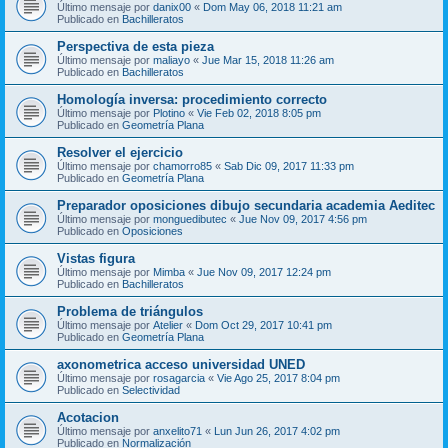
Último mensaje por
danix00
«
Dom May 06, 2018 11:21 am
Publicado en
Bachilleratos
Perspectiva de esta pieza
Último mensaje por
maliayo
«
Jue Mar 15, 2018 11:26 am
Publicado en
Bachilleratos
Homología inversa: procedimiento correcto
Último mensaje por
Plotino
«
Vie Feb 02, 2018 8:05 pm
Publicado en
Geometría Plana
Resolver el ejercicio
Último mensaje por
chamorro85
«
Sab Dic 09, 2017 11:33 pm
Publicado en
Geometría Plana
Preparador oposiciones dibujo secundaria academia Aeditec
Último mensaje por
monguedibutec
«
Jue Nov 09, 2017 4:56 pm
Publicado en
Oposiciones
Vistas figura
Último mensaje por
Mimba
«
Jue Nov 09, 2017 12:24 pm
Publicado en
Bachilleratos
Problema de triángulos
Último mensaje por
Atelier
«
Dom Oct 29, 2017 10:41 pm
Publicado en
Geometría Plana
axonometrica acceso universidad UNED
Último mensaje por
rosagarcia
«
Vie Ago 25, 2017 8:04 pm
Publicado en
Selectividad
Acotacion
Último mensaje por
anxelito71
«
Lun Jun 26, 2017 4:02 pm
Publicado en
Normalización