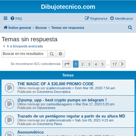
Dibujotecnico.com
FAQ
Registrarse
Identificarse
B
Índice general
Buscar
Temas sin respuesta
u
Temas sin respuesta
s
Ir a búsqueda avanzada
c
Buscar
Búsqueda avanzada
a
Página
1
de
17
1
2
3
4
5
17
Sigui
Se encontraron 821 coincidencias
r
…
Temas
THE MAGIC OF A $30,000 PROMO CODE
Último mensaje por
jcalderonsalcedo
«
Dom Mar 08, 2026 7:54 am
Publicado en
Geometría Descriptiva
@pump_upp - best crypto pumps on telegram !
Último mensaje por
carlosdiazaguero
«
Mar Ene 17, 2023 5:20 pm
Publicado en
Oposiciones
Trazado de un pentágono regular a partir de su altura MD
Último mensaje por
jcalderonsalcedo
«
Sab Jun 05, 2021 4:23 am
Publicado en
Geometría Plana
Axonométrico