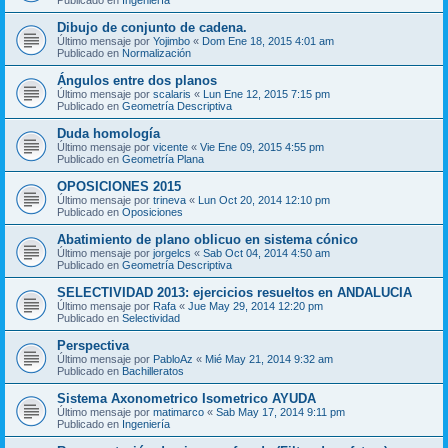
Dibujo de conjunto de cadena.
Último mensaje por
Yojimbo
«
Dom Ene 18, 2015 4:01 am
Publicado en
Normalización
Ángulos entre dos planos
Último mensaje por
scalaris
«
Lun Ene 12, 2015 7:15 pm
Publicado en
Geometría Descriptiva
Duda homología
Último mensaje por
vicente
«
Vie Ene 09, 2015 4:55 pm
Publicado en
Geometría Plana
OPOSICIONES 2015
Último mensaje por
trineva
«
Lun Oct 20, 2014 12:10 pm
Publicado en
Oposiciones
Abatimiento de plano oblicuo en sistema cónico
Último mensaje por
jorgelcs
«
Sab Oct 04, 2014 4:50 am
Publicado en
Geometría Descriptiva
SELECTIVIDAD 2013: ejercicios resueltos en ANDALUCIA
Último mensaje por
Rafa
«
Jue May 29, 2014 12:20 pm
Publicado en
Selectividad
Perspectiva
Último mensaje por
PabloAz
«
Mié May 21, 2014 9:32 am
Publicado en
Bachilleratos
Sistema Axonometrico Isometrico AYUDA
Último mensaje por
matimarco
«
Sab May 17, 2014 9:11 pm
Publicado en
Ingeniería