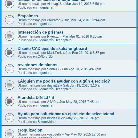
Último mensaje por
vicmag16
«
Mar Jun 14, 2016 6:56 pm
Publicado en
Ingeniería
Empalmes.
Último mensaje por
calientaq
«
Jue Mar 24, 2016 12:44 am
Publicado en
Ingeniería
Intersección de prismas
Último mensaje por
Riverxz
«
Mar Mar 01, 2016 6:23 pm
Publicado en
Geometría Descriptiva
Diseño CAD ejes de skate/longboard
Último mensaje por
MarkFork
«
Jue Ene 21, 2016 3:37 pm
Publicado en
CAD y 3D
revisiones de planos
Último mensaje por
Seba03
«
Lun Ago 10, 2015 4:43 pm
Publicado en
Ingeniería
¿Alguien me podría ayudar con algún ejercicio?
Último mensaje por
davija12
«
Sab Jun 13, 2015 3:10 am
Publicado en
Geometría Descriptiva
Arandela DIN 137 B
Último mensaje por
A4AR
«
Jue May 28, 2015 7:45 pm
Publicado en
Ingeniería
Ayuda para solucionar un ejercicio de selectividad
Último mensaje por
belen3
«
Vie May 22, 2015 9:36 pm
Publicado en
Selectividad
croquizacion
Último mensaje por
yosoyella
«
Vie May 08, 2015 12:50 am
Publicado en
Ingeniería