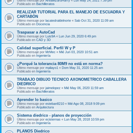
Último mensaje por
AreawizardHarry
«
Lun May 24, 2021 7:39 pm
Publicado en
Bachilleratos
REALIZAR TUTORIAL PARA EL MANEJO DE ESCUADRA Y
CARTABÓN
Último mensaje por
lacatedraldelnorte
«
Sab Oct 31, 2020 11:09 am
Publicado en
Docencia
Traspasar a AutoCad
Último mensaje por
Luis9A
«
Lun Jun 29, 2020 6:49 pm
Publicado en
CAD y 3D
Calidad superficial. Perfil W y P
Último mensaje por
MrMec
«
Mié Jun 03, 2020 10:51 am
Publicado en
Ingeniería
¿Porqué la tolerancia 80M9 no está en norma?
Último mensaje por
maliayo1
«
Dom May 31, 2020 11:25 am
Publicado en
Ingeniería
TRABAJO DIBUJO TECNICO AXONOMETRICO CABALLERA
DIEDRICO
Último mensaje por
jaimelopez
«
Mié May 06, 2020 11:59 am
Publicado en
Bachilleratos
Aprender lo basico
Último mensaje por
esteban8210
«
Mié Ago 08, 2018 9:09 pm
Publicado en
Arquitectura
Sistema diedrico - planos de proyección
Último mensaje por
ecisternas
«
Lun May 28, 2018 10:59 pm
Publicado en
Ingeniería
PLANOS Diedrico