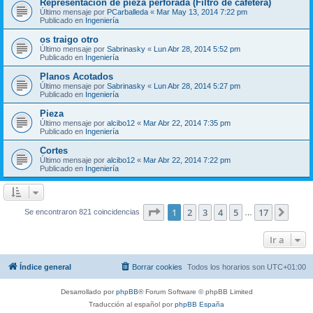
Representación de pieza perforada (Filtro de cafetera)
Último mensaje por
PCarballeda
«
Mar May 13, 2014 7:22 pm
Publicado en
Ingeniería
os traigo otro
Último mensaje por
Sabrinasky
«
Lun Abr 28, 2014 5:52 pm
Publicado en
Ingeniería
Planos Acotados
Último mensaje por
Sabrinasky
«
Lun Abr 28, 2014 5:27 pm
Publicado en
Ingeniería
Pieza
Último mensaje por
alcibo12
«
Mar Abr 22, 2014 7:35 pm
Publicado en
Ingeniería
Cortes
Último mensaje por
alcibo12
«
Mar Abr 22, 2014 7:22 pm
Publicado en
Ingeniería
Página
1
de
17
1
2
3
4
5
17
Sigui
Se encontraron 821 coincidencias
…
Ir a
Índice general
Borrar cookies
Todos los horarios son
UTC+01:00
Desarrollado por
phpBB
® Forum Software © phpBB Limited
Traducción al español por
phpBB España