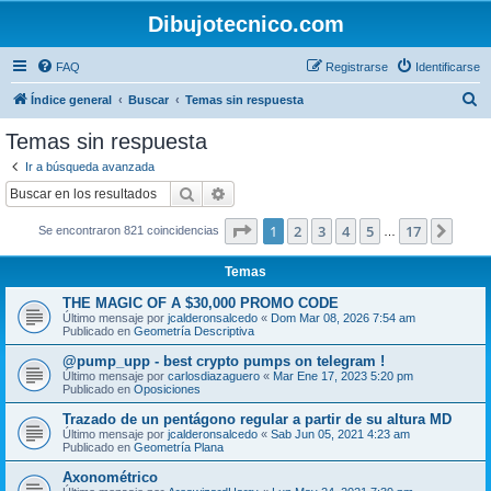
Dibujotecnico.com
FAQ
Registrarse
Identificarse
B
Índice general
Buscar
Temas sin respuesta
u
Temas sin respuesta
s
Ir a búsqueda avanzada
c
Buscar
Búsqueda avanzada
a
Página
1
de
17
1
2
3
4
5
17
Sigui
Se encontraron 821 coincidencias
r
…
Temas
THE MAGIC OF A $30,000 PROMO CODE
Último mensaje por
jcalderonsalcedo
«
Dom Mar 08, 2026 7:54 am
Publicado en
Geometría Descriptiva
@pump_upp - best crypto pumps on telegram !
Último mensaje por
carlosdiazaguero
«
Mar Ene 17, 2023 5:20 pm
Publicado en
Oposiciones
Trazado de un pentágono regular a partir de su altura MD
Último mensaje por
jcalderonsalcedo
«
Sab Jun 05, 2021 4:23 am
Publicado en
Geometría Plana
Axonométrico