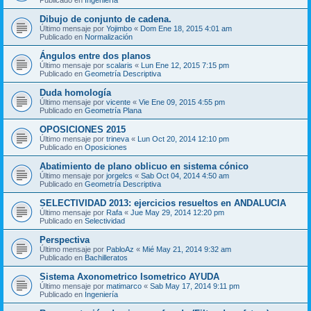
Dibujo de conjunto de cadena.
Último mensaje por
Yojimbo
«
Dom Ene 18, 2015 4:01 am
Publicado en
Normalización
Ángulos entre dos planos
Último mensaje por
scalaris
«
Lun Ene 12, 2015 7:15 pm
Publicado en
Geometría Descriptiva
Duda homología
Último mensaje por
vicente
«
Vie Ene 09, 2015 4:55 pm
Publicado en
Geometría Plana
OPOSICIONES 2015
Último mensaje por
trineva
«
Lun Oct 20, 2014 12:10 pm
Publicado en
Oposiciones
Abatimiento de plano oblicuo en sistema cónico
Último mensaje por
jorgelcs
«
Sab Oct 04, 2014 4:50 am
Publicado en
Geometría Descriptiva
SELECTIVIDAD 2013: ejercicios resueltos en ANDALUCIA
Último mensaje por
Rafa
«
Jue May 29, 2014 12:20 pm
Publicado en
Selectividad
Perspectiva
Último mensaje por
PabloAz
«
Mié May 21, 2014 9:32 am
Publicado en
Bachilleratos
Sistema Axonometrico Isometrico AYUDA
Último mensaje por
matimarco
«
Sab May 17, 2014 9:11 pm
Publicado en
Ingeniería