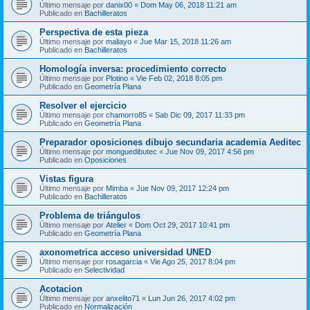
Último mensaje por
danix00
«
Dom May 06, 2018 11:21 am
Publicado en
Bachilleratos
Perspectiva de esta pieza
Último mensaje por
maliayo
«
Jue Mar 15, 2018 11:26 am
Publicado en
Bachilleratos
Homología inversa: procedimiento correcto
Último mensaje por
Plotino
«
Vie Feb 02, 2018 8:05 pm
Publicado en
Geometría Plana
Resolver el ejercicio
Último mensaje por
chamorro85
«
Sab Dic 09, 2017 11:33 pm
Publicado en
Geometría Plana
Preparador oposiciones dibujo secundaria academia Aeditec
Último mensaje por
monguedibutec
«
Jue Nov 09, 2017 4:56 pm
Publicado en
Oposiciones
Vistas figura
Último mensaje por
Mimba
«
Jue Nov 09, 2017 12:24 pm
Publicado en
Bachilleratos
Problema de triángulos
Último mensaje por
Atelier
«
Dom Oct 29, 2017 10:41 pm
Publicado en
Geometría Plana
axonometrica acceso universidad UNED
Último mensaje por
rosagarcia
«
Vie Ago 25, 2017 8:04 pm
Publicado en
Selectividad
Acotacion
Último mensaje por
anxelito71
«
Lun Jun 26, 2017 4:02 pm
Publicado en
Normalización