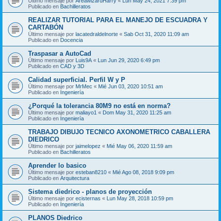
Último mensaje por
AreawizardHarry
«
Lun May 24, 2021 7:39 pm
Publicado en
Bachilleratos
REALIZAR TUTORIAL PARA EL MANEJO DE ESCUADRA Y
CARTABÓN
Último mensaje por
lacatedraldelnorte
«
Sab Oct 31, 2020 11:09 am
Publicado en
Docencia
Traspasar a AutoCad
Último mensaje por
Luis9A
«
Lun Jun 29, 2020 6:49 pm
Publicado en
CAD y 3D
Calidad superficial. Perfil W y P
Último mensaje por
MrMec
«
Mié Jun 03, 2020 10:51 am
Publicado en
Ingeniería
¿Porqué la tolerancia 80M9 no está en norma?
Último mensaje por
maliayo1
«
Dom May 31, 2020 11:25 am
Publicado en
Ingeniería
TRABAJO DIBUJO TECNICO AXONOMETRICO CABALLERA
DIEDRICO
Último mensaje por
jaimelopez
«
Mié May 06, 2020 11:59 am
Publicado en
Bachilleratos
Aprender lo basico
Último mensaje por
esteban8210
«
Mié Ago 08, 2018 9:09 pm
Publicado en
Arquitectura
Sistema diedrico - planos de proyección
Último mensaje por
ecisternas
«
Lun May 28, 2018 10:59 pm
Publicado en
Ingeniería
PLANOS Diedrico