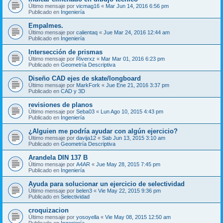
Último mensaje por
vicmag16
«
Mar Jun 14, 2016 6:56 pm
Publicado en
Ingeniería
Empalmes.
Último mensaje por
calientaq
«
Jue Mar 24, 2016 12:44 am
Publicado en
Ingeniería
Intersección de prismas
Último mensaje por
Riverxz
«
Mar Mar 01, 2016 6:23 pm
Publicado en
Geometría Descriptiva
Diseño CAD ejes de skate/longboard
Último mensaje por
MarkFork
«
Jue Ene 21, 2016 3:37 pm
Publicado en
CAD y 3D
revisiones de planos
Último mensaje por
Seba03
«
Lun Ago 10, 2015 4:43 pm
Publicado en
Ingeniería
¿Alguien me podría ayudar con algún ejercicio?
Último mensaje por
davija12
«
Sab Jun 13, 2015 3:10 am
Publicado en
Geometría Descriptiva
Arandela DIN 137 B
Último mensaje por
A4AR
«
Jue May 28, 2015 7:45 pm
Publicado en
Ingeniería
Ayuda para solucionar un ejercicio de selectividad
Último mensaje por
belen3
«
Vie May 22, 2015 9:36 pm
Publicado en
Selectividad
croquizacion
Último mensaje por
yosoyella
«
Vie May 08, 2015 12:50 am
Publicado en
Ingeniería