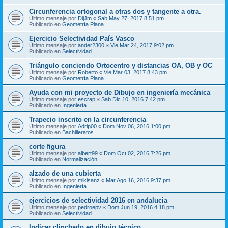
Circunferencia ortogonal a otras dos y tangente a otra.
Último mensaje por
DijJm
«
Sab May 27, 2017 8:51 pm
Publicado en
Geometría Plana
Ejercicio Selectividad País Vasco
Último mensaje por
ander2300
«
Vie Mar 24, 2017 9:02 pm
Publicado en
Selectividad
Triángulo conciendo Ortocentro y distancias OA, OB y OC
Último mensaje por
Roberto
«
Vie Mar 03, 2017 8:43 pm
Publicado en
Geometría Plana
Ayuda con mi proyecto de Dibujo en ingeniería mecánica
Último mensaje por
escrap
«
Sab Dic 10, 2016 7:42 pm
Publicado en
Ingeniería
Trapecio inscrito en la circunferencia
Último mensaje por
Adrip00
«
Dom Nov 06, 2016 1:00 pm
Publicado en
Bachilleratos
corte figura
Último mensaje por
albert99
«
Dom Oct 02, 2016 7:26 pm
Publicado en
Normalización
alzado de una cubierta
Último mensaje por
mikisanz
«
Mar Ago 16, 2016 9:37 pm
Publicado en
Ingeniería
ejercicios de selectividad 2016 en andalucia
Último mensaje por
pedroepv
«
Dom Jun 19, 2016 4:18 pm
Publicado en
Selectividad
Indicar clinchado en dibujo técnico