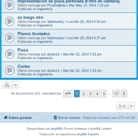
Representación de pieza perforada (Filtro de cafetera)
Último mensaje por
PCarballeda
«
Mar May 13, 2014 7:22 pm
Publicado en
Ingeniería
os traigo otro
Último mensaje por
Sabrinasky
«
Lun Abr 28, 2014 5:52 pm
Publicado en
Ingeniería
Planos Acotados
Último mensaje por
Sabrinasky
«
Lun Abr 28, 2014 5:27 pm
Publicado en
Ingeniería
Pieza
Último mensaje por
alcibo12
«
Mar Abr 22, 2014 7:35 pm
Publicado en
Ingeniería
Cortes
Último mensaje por
alcibo12
«
Mar Abr 22, 2014 7:22 pm
Publicado en
Ingeniería
Página
1
de
17
1
2
3
4
5
17
Sigui
Se encontraron 821 coincidencias
…
Ir a
Índice general
Borrar cookies
Todos los horarios son
UTC+01:00
Desarrollado por
phpBB
® Forum Software © phpBB Limited
Traducción al español por
phpBB España