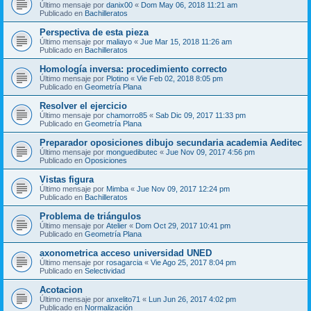
Último mensaje por
danix00
«
Dom May 06, 2018 11:21 am
Publicado en
Bachilleratos
Perspectiva de esta pieza
Último mensaje por
maliayo
«
Jue Mar 15, 2018 11:26 am
Publicado en
Bachilleratos
Homología inversa: procedimiento correcto
Último mensaje por
Plotino
«
Vie Feb 02, 2018 8:05 pm
Publicado en
Geometría Plana
Resolver el ejercicio
Último mensaje por
chamorro85
«
Sab Dic 09, 2017 11:33 pm
Publicado en
Geometría Plana
Preparador oposiciones dibujo secundaria academia Aeditec
Último mensaje por
monguedibutec
«
Jue Nov 09, 2017 4:56 pm
Publicado en
Oposiciones
Vistas figura
Último mensaje por
Mimba
«
Jue Nov 09, 2017 12:24 pm
Publicado en
Bachilleratos
Problema de triángulos
Último mensaje por
Atelier
«
Dom Oct 29, 2017 10:41 pm
Publicado en
Geometría Plana
axonometrica acceso universidad UNED
Último mensaje por
rosagarcia
«
Vie Ago 25, 2017 8:04 pm
Publicado en
Selectividad
Acotacion
Último mensaje por
anxelito71
«
Lun Jun 26, 2017 4:02 pm
Publicado en
Normalización