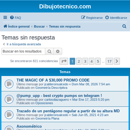
Dibujotecnico.com
FAQ
Registrarse
Identificarse
B
Índice general
Buscar
Temas sin respuesta
u
Temas sin respuesta
s
Ir a búsqueda avanzada
c
Buscar
Búsqueda avanzada
a
Página
1
de
17
1
2
3
4
5
17
Sigui
Se encontraron 821 coincidencias
r
…
Temas
THE MAGIC OF A $30,000 PROMO CODE
Último mensaje por
jcalderonsalcedo
«
Dom Mar 08, 2026 7:54 am
Publicado en
Geometría Descriptiva
@pump_upp - best crypto pumps on telegram !
Último mensaje por
carlosdiazaguero
«
Mar Ene 17, 2023 5:20 pm
Publicado en
Oposiciones
Trazado de un pentágono regular a partir de su altura MD
Último mensaje por
jcalderonsalcedo
«
Sab Jun 05, 2021 4:23 am
Publicado en
Geometría Plana
Axonométrico