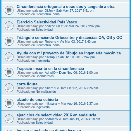
Circunferencia ortogonal a otras dos y tangente a otra.
Último mensaje por
DijJm
«
Sab May 27, 2017 8:51 pm
Publicado en
Geometría Plana
Ejercicio Selectividad País Vasco
Último mensaje por
ander2300
«
Vie Mar 24, 2017 9:02 pm
Publicado en
Selectividad
Triángulo conciendo Ortocentro y distancias OA, OB y OC
Último mensaje por
Roberto
«
Vie Mar 03, 2017 8:43 pm
Publicado en
Geometría Plana
Ayuda con mi proyecto de Dibujo en ingeniería mecánica
Último mensaje por
escrap
«
Sab Dic 10, 2016 7:42 pm
Publicado en
Ingeniería
Trapecio inscrito en la circunferencia
Último mensaje por
Adrip00
«
Dom Nov 06, 2016 1:00 pm
Publicado en
Bachilleratos
corte figura
Último mensaje por
albert99
«
Dom Oct 02, 2016 7:26 pm
Publicado en
Normalización
alzado de una cubierta
Último mensaje por
mikisanz
«
Mar Ago 16, 2016 9:37 pm
Publicado en
Ingeniería
ejercicios de selectividad 2016 en andalucia
Último mensaje por
pedroepv
«
Dom Jun 19, 2016 4:18 pm
Publicado en
Selectividad
Indicar clinchado en dibujo técnico