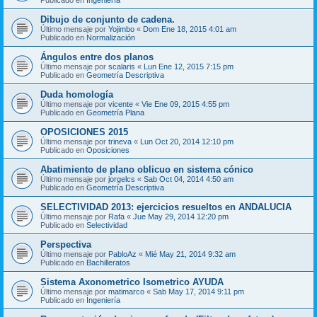
Dibujo de conjunto de cadena.
Último mensaje por
Yojimbo
«
Dom Ene 18, 2015 4:01 am
Publicado en
Normalización
Ángulos entre dos planos
Último mensaje por
scalaris
«
Lun Ene 12, 2015 7:15 pm
Publicado en
Geometría Descriptiva
Duda homología
Último mensaje por
vicente
«
Vie Ene 09, 2015 4:55 pm
Publicado en
Geometría Plana
OPOSICIONES 2015
Último mensaje por
trineva
«
Lun Oct 20, 2014 12:10 pm
Publicado en
Oposiciones
Abatimiento de plano oblicuo en sistema cónico
Último mensaje por
jorgelcs
«
Sab Oct 04, 2014 4:50 am
Publicado en
Geometría Descriptiva
SELECTIVIDAD 2013: ejercicios resueltos en ANDALUCIA
Último mensaje por
Rafa
«
Jue May 29, 2014 12:20 pm
Publicado en
Selectividad
Perspectiva
Último mensaje por
PabloAz
«
Mié May 21, 2014 9:32 am
Publicado en
Bachilleratos
Sistema Axonometrico Isometrico AYUDA
Último mensaje por
matimarco
«
Sab May 17, 2014 9:11 pm
Publicado en
Ingeniería