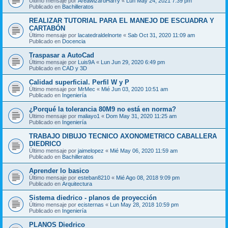
Último mensaje por
AreawizardHarry
«
Lun May 24, 2021 7:39 pm
Publicado en
Bachilleratos
REALIZAR TUTORIAL PARA EL MANEJO DE ESCUADRA Y
CARTABÓN
Último mensaje por
lacatedraldelnorte
«
Sab Oct 31, 2020 11:09 am
Publicado en
Docencia
Traspasar a AutoCad
Último mensaje por
Luis9A
«
Lun Jun 29, 2020 6:49 pm
Publicado en
CAD y 3D
Calidad superficial. Perfil W y P
Último mensaje por
MrMec
«
Mié Jun 03, 2020 10:51 am
Publicado en
Ingeniería
¿Porqué la tolerancia 80M9 no está en norma?
Último mensaje por
maliayo1
«
Dom May 31, 2020 11:25 am
Publicado en
Ingeniería
TRABAJO DIBUJO TECNICO AXONOMETRICO CABALLERA
DIEDRICO
Último mensaje por
jaimelopez
«
Mié May 06, 2020 11:59 am
Publicado en
Bachilleratos
Aprender lo basico
Último mensaje por
esteban8210
«
Mié Ago 08, 2018 9:09 pm
Publicado en
Arquitectura
Sistema diedrico - planos de proyección
Último mensaje por
ecisternas
«
Lun May 28, 2018 10:59 pm
Publicado en
Ingeniería
PLANOS Diedrico