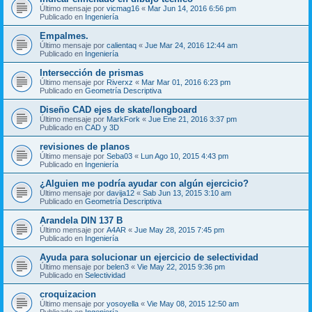
Último mensaje por
vicmag16
«
Mar Jun 14, 2016 6:56 pm
Publicado en
Ingeniería
Empalmes.
Último mensaje por
calientaq
«
Jue Mar 24, 2016 12:44 am
Publicado en
Ingeniería
Intersección de prismas
Último mensaje por
Riverxz
«
Mar Mar 01, 2016 6:23 pm
Publicado en
Geometría Descriptiva
Diseño CAD ejes de skate/longboard
Último mensaje por
MarkFork
«
Jue Ene 21, 2016 3:37 pm
Publicado en
CAD y 3D
revisiones de planos
Último mensaje por
Seba03
«
Lun Ago 10, 2015 4:43 pm
Publicado en
Ingeniería
¿Alguien me podría ayudar con algún ejercicio?
Último mensaje por
davija12
«
Sab Jun 13, 2015 3:10 am
Publicado en
Geometría Descriptiva
Arandela DIN 137 B
Último mensaje por
A4AR
«
Jue May 28, 2015 7:45 pm
Publicado en
Ingeniería
Ayuda para solucionar un ejercicio de selectividad
Último mensaje por
belen3
«
Vie May 22, 2015 9:36 pm
Publicado en
Selectividad
croquizacion
Último mensaje por
yosoyella
«
Vie May 08, 2015 12:50 am
Publicado en
Ingeniería