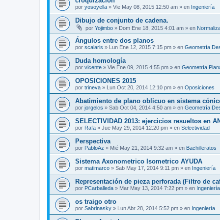
croquizacion
por
yosoyella
»
Vie May 08, 2015 12:50 am
» en
Ingeniería
Dibujo de conjunto de cadena.
por
Yojimbo
»
Dom Ene 18, 2015 4:01 am
» en
Normaliz
Ángulos entre dos planos
por
scalaris
»
Lun Ene 12, 2015 7:15 pm
» en
Geometría Des
Duda homología
por
vicente
»
Vie Ene 09, 2015 4:55 pm
» en
Geometría Plan
OPOSICIONES 2015
por
trineva
»
Lun Oct 20, 2014 12:10 pm
» en
Oposiciones
Abatimiento de plano oblicuo en sistema cónic
por
jorgelcs
»
Sab Oct 04, 2014 4:50 am
» en
Geometría Des
SELECTIVIDAD 2013: ejercicios resueltos en 
por
Rafa
»
Jue May 29, 2014 12:20 pm
» en
Selectividad
Perspectiva
por
PabloAz
»
Mié May 21, 2014 9:32 am
» en
Bachilleratos
Sistema Axonometrico Isometrico AYUDA
por
matimarco
»
Sab May 17, 2014 9:11 pm
» en
Ingeniería
Representación de pieza perforada (Filtro de caf
por
PCarballeda
»
Mar May 13, 2014 7:22 pm
» en
Ingeniería
os traigo otro
por
Sabrinasky
»
Lun Abr 28, 2014 5:52 pm
» en
Ingeniería