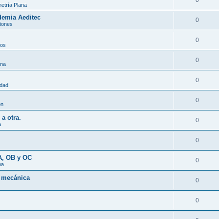
0
etría Plana
demia Aeditec
0
iones
0
tos
0
ana
0
idad
0
ón
a otra.
0
a
0
A, OB y OC
0
na
a mecánica
0
0