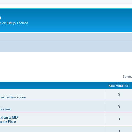
m
a de Dibujo Técnico
Se enc
RESPUESTAS
0
etría Descriptiva
0
iciones
 altura MD
0
tría Plana
0