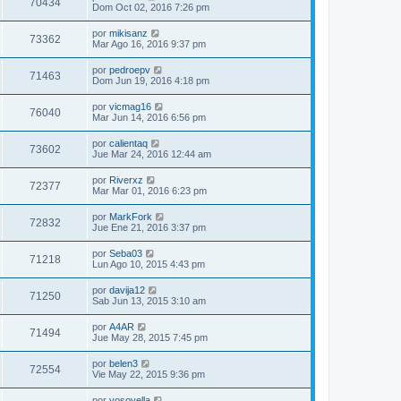
70434
Dom Oct 02, 2016 7:26 pm
por
mikisanz
73362
Mar Ago 16, 2016 9:37 pm
por
pedroepv
71463
Dom Jun 19, 2016 4:18 pm
por
vicmag16
76040
Mar Jun 14, 2016 6:56 pm
por
calientaq
73602
Jue Mar 24, 2016 12:44 am
por
Riverxz
72377
Mar Mar 01, 2016 6:23 pm
por
MarkFork
72832
Jue Ene 21, 2016 3:37 pm
por
Seba03
71218
Lun Ago 10, 2015 4:43 pm
por
davija12
71250
Sab Jun 13, 2015 3:10 am
por
A4AR
71494
Jue May 28, 2015 7:45 pm
por
belen3
72554
Vie May 22, 2015 9:36 pm
por
yosoyella