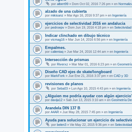
por
albert99
»
Dom Oct 02, 2016 7:26 pm
» en
Normaliz
alzado de una cubierta
por
mikisanz
»
Mar Ago 16, 2016 9:37 pm
» en
Ingeniería
ejercicios de selectividad 2016 en andalucia
por
pedroepv
»
Dom Jun 19, 2016 4:18 pm
» en
Selectividad
Indicar clinchado en dibujo técnico
por
vicmag16
»
Mar Jun 14, 2016 6:56 pm
» en
Ingeniería
Empalmes.
por
calientaq
»
Jue Mar 24, 2016 12:44 am
» en
Ingeniería
Intersección de prismas
por
Riverxz
»
Mar Mar 01, 2016 6:23 pm
» en
Geometría
Diseño CAD ejes de skate/longboard
por
MarkFork
»
Jue Ene 21, 2016 3:37 pm
» en
CAD y 3D
revisiones de planos
por
Seba03
»
Lun Ago 10, 2015 4:43 pm
» en
Ingeniería
¿Alguien me podría ayudar con algún ejercicio
por
davija12
»
Sab Jun 13, 2015 3:10 am
» en
Geometría Des
Arandela DIN 137 B
por
A4AR
»
Jue May 28, 2015 7:45 pm
» en
Ingeniería
Ayuda para solucionar un ejercicio de selectiv
por
belen3
»
Vie May 22, 2015 9:36 pm
» en
Selectividad