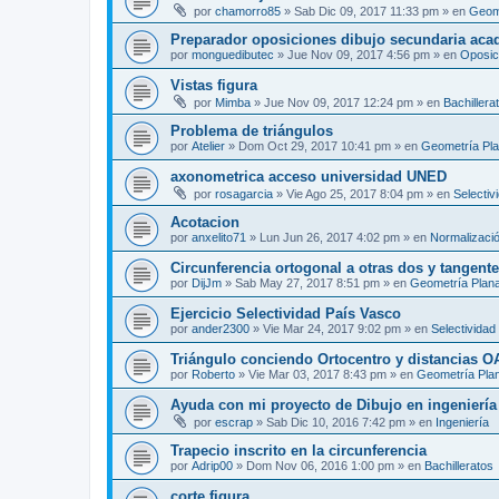
por
chamorro85
»
Sab Dic 09, 2017 11:33 pm
» en
Geom
Preparador oposiciones dibujo secundaria aca
por
monguedibutec
»
Jue Nov 09, 2017 4:56 pm
» en
Oposic
Vistas figura
por
Mimba
»
Jue Nov 09, 2017 12:24 pm
» en
Bachillera
Problema de triángulos
por
Atelier
»
Dom Oct 29, 2017 10:41 pm
» en
Geometría Pl
axonometrica acceso universidad UNED
por
rosagarcia
»
Vie Ago 25, 2017 8:04 pm
» en
Selectiv
Acotacion
por
anxelito71
»
Lun Jun 26, 2017 4:02 pm
» en
Normalizaci
Circunferencia ortogonal a otras dos y tangente 
por
DijJm
»
Sab May 27, 2017 8:51 pm
» en
Geometría Plan
Ejercicio Selectividad País Vasco
por
ander2300
»
Vie Mar 24, 2017 9:02 pm
» en
Selectividad
Triángulo conciendo Ortocentro y distancias O
por
Roberto
»
Vie Mar 03, 2017 8:43 pm
» en
Geometría Pla
Ayuda con mi proyecto de Dibujo en ingenierí
por
escrap
»
Sab Dic 10, 2016 7:42 pm
» en
Ingeniería
Trapecio inscrito en la circunferencia
por
Adrip00
»
Dom Nov 06, 2016 1:00 pm
» en
Bachilleratos
corte figura