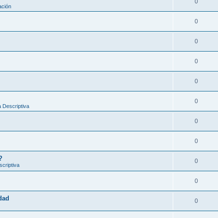
0
ación
0
0
0
0
0
 Descriptiva
0
0
?
0
criptiva
0
idad
0