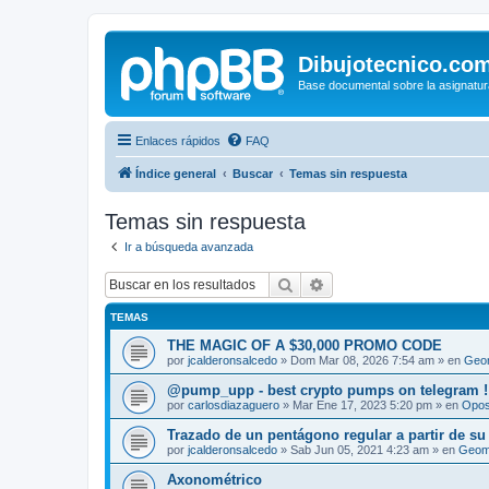
Dibujotecnico.co
Base documental sobre la asignatur
Enlaces rápidos
FAQ
Índice general
Buscar
Temas sin respuesta
Temas sin respuesta
Ir a búsqueda avanzada
Buscar
Búsqueda avanzada
TEMAS
THE MAGIC OF A $30,000 PROMO CODE
por
jcalderonsalcedo
»
Dom Mar 08, 2026 7:54 am
» en
Geom
@pump_upp - best crypto pumps on telegram !
por
carlosdiazaguero
»
Mar Ene 17, 2023 5:20 pm
» en
Opos
Trazado de un pentágono regular a partir de su
por
jcalderonsalcedo
»
Sab Jun 05, 2021 4:23 am
» en
Geome
Axonométrico