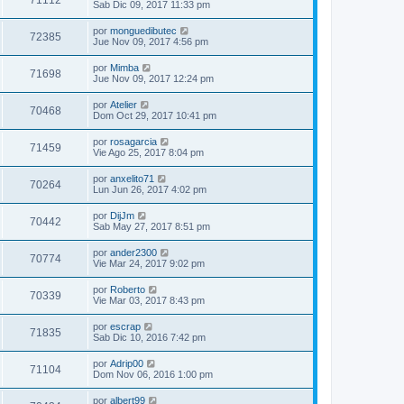
71112
Sab Dic 09, 2017 11:33 pm
por
monguedibutec
72385
Jue Nov 09, 2017 4:56 pm
por
Mimba
71698
Jue Nov 09, 2017 12:24 pm
por
Atelier
70468
Dom Oct 29, 2017 10:41 pm
por
rosagarcia
71459
Vie Ago 25, 2017 8:04 pm
por
anxelito71
70264
Lun Jun 26, 2017 4:02 pm
por
DijJm
70442
Sab May 27, 2017 8:51 pm
por
ander2300
70774
Vie Mar 24, 2017 9:02 pm
por
Roberto
70339
Vie Mar 03, 2017 8:43 pm
por
escrap
71835
Sab Dic 10, 2016 7:42 pm
por
Adrip00
71104
Dom Nov 06, 2016 1:00 pm
por
albert99