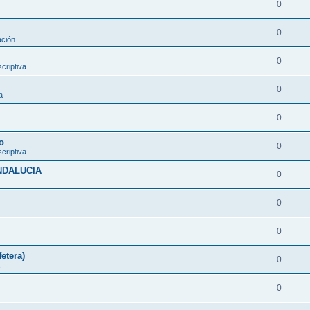
0
0
ación
0
criptiva
0
a
0
o
0
criptiva
ANDALUCIA
0
0
0
etera)
0
0