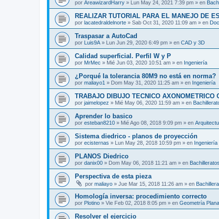
por
AreawizardHarry
»
Lun May 24, 2021 7:39 pm
» en
Bachi
REALIZAR TUTORIAL PARA EL MANEJO DE 
por
lacatedraldelnorte
»
Sab Oct 31, 2020 11:09 am
» en
Doc
Traspasar a AutoCad
por
Luis9A
»
Lun Jun 29, 2020 6:49 pm
» en
CAD y 3D
Calidad superficial. Perfil W y P
por
MrMec
»
Mié Jun 03, 2020 10:51 am
» en
Ingeniería
¿Porqué la tolerancia 80M9 no está en norma?
por
maliayo1
»
Dom May 31, 2020 11:25 am
» en
Ingeniería
TRABAJO DIBUJO TECNICO AXONOMETRICO 
por
jaimelopez
»
Mié May 06, 2020 11:59 am
» en
Bachillerat
Aprender lo basico
por
esteban8210
»
Mié Ago 08, 2018 9:09 pm
» en
Arquitect
Sistema diedrico - planos de proyección
por
ecisternas
»
Lun May 28, 2018 10:59 pm
» en
Ingeniería
PLANOS Diedrico
por
danix00
»
Dom May 06, 2018 11:21 am
» en
Bachillerato
Perspectiva de esta pieza
por
maliayo
»
Jue Mar 15, 2018 11:26 am
» en
Bachiller
Homología inversa: procedimiento correcto
por
Plotino
»
Vie Feb 02, 2018 8:05 pm
» en
Geometría Plan
Resolver el ejercicio