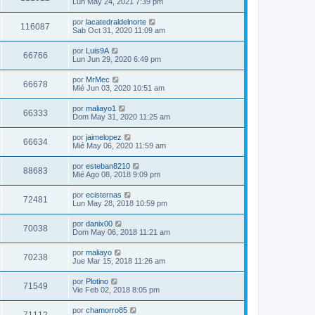
Lun May 24, 2021 7:39 pm
por
lacatedraldelnorte
116087
Sab Oct 31, 2020 11:09 am
por
Luis9A
66766
Lun Jun 29, 2020 6:49 pm
por
MrMec
66678
Mié Jun 03, 2020 10:51 am
por
maliayo1
66333
Dom May 31, 2020 11:25 am
por
jaimelopez
66634
Mié May 06, 2020 11:59 am
por
esteban8210
88683
Mié Ago 08, 2018 9:09 pm
por
ecisternas
72481
Lun May 28, 2018 10:59 pm
por
danix00
70038
Dom May 06, 2018 11:21 am
por
maliayo
70238
Jue Mar 15, 2018 11:26 am
por
Plotino
71549
Vie Feb 02, 2018 8:05 pm
por
chamorro85