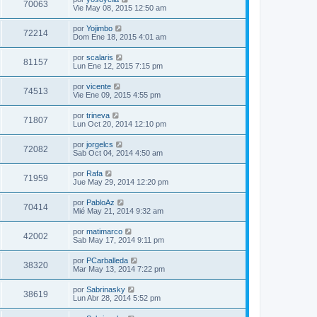
70063
Vie May 08, 2015 12:50 am
por
Yojimbo
72214
Dom Ene 18, 2015 4:01 am
por
scalaris
81157
Lun Ene 12, 2015 7:15 pm
por
vicente
74513
Vie Ene 09, 2015 4:55 pm
por
trineva
71807
Lun Oct 20, 2014 12:10 pm
por
jorgelcs
72082
Sab Oct 04, 2014 4:50 am
por
Rafa
71959
Jue May 29, 2014 12:20 pm
por
PabloAz
70414
Mié May 21, 2014 9:32 am
por
matimarco
42002
Sab May 17, 2014 9:11 pm
por
PCarballeda
38320
Mar May 13, 2014 7:22 pm
por
Sabrinasky
38619
Lun Abr 28, 2014 5:52 pm