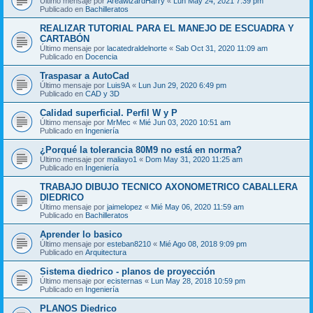
Último mensaje por
AreawizardHarry
«
Lun May 24, 2021 7:39 pm
Publicado en
Bachilleratos
REALIZAR TUTORIAL PARA EL MANEJO DE ESCUADRA Y
CARTABÓN
Último mensaje por
lacatedraldelnorte
«
Sab Oct 31, 2020 11:09 am
Publicado en
Docencia
Traspasar a AutoCad
Último mensaje por
Luis9A
«
Lun Jun 29, 2020 6:49 pm
Publicado en
CAD y 3D
Calidad superficial. Perfil W y P
Último mensaje por
MrMec
«
Mié Jun 03, 2020 10:51 am
Publicado en
Ingeniería
¿Porqué la tolerancia 80M9 no está en norma?
Último mensaje por
maliayo1
«
Dom May 31, 2020 11:25 am
Publicado en
Ingeniería
TRABAJO DIBUJO TECNICO AXONOMETRICO CABALLERA
DIEDRICO
Último mensaje por
jaimelopez
«
Mié May 06, 2020 11:59 am
Publicado en
Bachilleratos
Aprender lo basico
Último mensaje por
esteban8210
«
Mié Ago 08, 2018 9:09 pm
Publicado en
Arquitectura
Sistema diedrico - planos de proyección
Último mensaje por
ecisternas
«
Lun May 28, 2018 10:59 pm
Publicado en
Ingeniería
PLANOS Diedrico