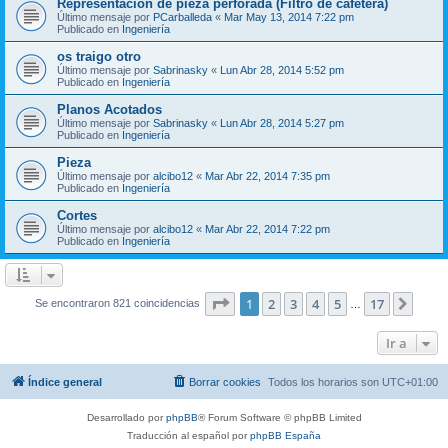
Representación de pieza perforada (Filtro de cafetera)
Último mensaje por
PCarballeda
«
Mar May 13, 2014 7:22 pm
Publicado en
Ingeniería
os traigo otro
Último mensaje por
Sabrinasky
«
Lun Abr 28, 2014 5:52 pm
Publicado en
Ingeniería
Planos Acotados
Último mensaje por
Sabrinasky
«
Lun Abr 28, 2014 5:27 pm
Publicado en
Ingeniería
Pieza
Último mensaje por
alcibo12
«
Mar Abr 22, 2014 7:35 pm
Publicado en
Ingeniería
Cortes
Último mensaje por
alcibo12
«
Mar Abr 22, 2014 7:22 pm
Publicado en
Ingeniería
Página
1
de
17
1
2
3
4
5
17
Sigui
Se encontraron 821 coincidencias
…
Ir a
Índice general
Borrar cookies
Todos los horarios son
UTC+01:00
Desarrollado por
phpBB
® Forum Software © phpBB Limited
Traducción al español por
phpBB España