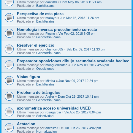
Último mensaje por
danix00
«
Dom May 06, 2018 11:21 am
Publicado en
Bachilleratos
Perspectiva de esta pieza
Último mensaje por
maliayo
«
Jue Mar 15, 2018 11:26 am
Publicado en
Bachilleratos
Homología inversa: procedimiento correcto
Último mensaje por
Plotino
«
Vie Feb 02, 2018 8:05 pm
Publicado en
Geometría Plana
Resolver el ejercicio
Último mensaje por
chamorro85
«
Sab Dic 09, 2017 11:33 pm
Publicado en
Geometría Plana
Preparador oposiciones dibujo secundaria academia Aeditec
Último mensaje por
monguedibutec
«
Jue Nov 09, 2017 4:56 pm
Publicado en
Oposiciones
Vistas figura
Último mensaje por
Mimba
«
Jue Nov 09, 2017 12:24 pm
Publicado en
Bachilleratos
Problema de triángulos
Último mensaje por
Atelier
«
Dom Oct 29, 2017 10:41 pm
Publicado en
Geometría Plana
axonometrica acceso universidad UNED
Último mensaje por
rosagarcia
«
Vie Ago 25, 2017 8:04 pm
Publicado en
Selectividad
Acotacion
Último mensaje por
anxelito71
«
Lun Jun 26, 2017 4:02 pm
Publicado en
Normalización