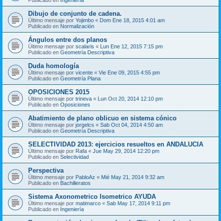
Dibujo de conjunto de cadena.
Último mensaje por
Yojimbo
«
Dom Ene 18, 2015 4:01 am
Publicado en
Normalización
Ángulos entre dos planos
Último mensaje por
scalaris
«
Lun Ene 12, 2015 7:15 pm
Publicado en
Geometría Descriptiva
Duda homología
Último mensaje por
vicente
«
Vie Ene 09, 2015 4:55 pm
Publicado en
Geometría Plana
OPOSICIONES 2015
Último mensaje por
trineva
«
Lun Oct 20, 2014 12:10 pm
Publicado en
Oposiciones
Abatimiento de plano oblicuo en sistema cónico
Último mensaje por
jorgelcs
«
Sab Oct 04, 2014 4:50 am
Publicado en
Geometría Descriptiva
SELECTIVIDAD 2013: ejercicios resueltos en ANDALUCIA
Último mensaje por
Rafa
«
Jue May 29, 2014 12:20 pm
Publicado en
Selectividad
Perspectiva
Último mensaje por
PabloAz
«
Mié May 21, 2014 9:32 am
Publicado en
Bachilleratos
Sistema Axonometrico Isometrico AYUDA
Último mensaje por
matimarco
«
Sab May 17, 2014 9:11 pm
Publicado en
Ingeniería