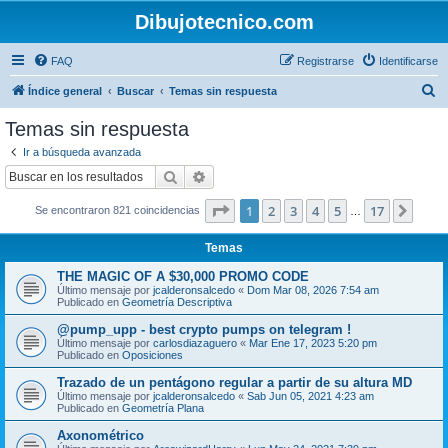
Dibujotecnico.com
FAQ
Registrarse
Identificarse
B
Índice general
Buscar
Temas sin respuesta
u
Temas sin respuesta
s
Ir a búsqueda avanzada
c
Buscar
Búsqueda avanzada
a
Página
1
de
17
1
2
3
4
5
17
Sigui
Se encontraron 821 coincidencias
r
…
Temas
THE MAGIC OF A $30,000 PROMO CODE
Último mensaje por
jcalderonsalcedo
«
Dom Mar 08, 2026 7:54 am
Publicado en
Geometría Descriptiva
@pump_upp - best crypto pumps on telegram !
Último mensaje por
carlosdiazaguero
«
Mar Ene 17, 2023 5:20 pm
Publicado en
Oposiciones
Trazado de un pentágono regular a partir de su altura MD
Último mensaje por
jcalderonsalcedo
«
Sab Jun 05, 2021 4:23 am
Publicado en
Geometría Plana
Axonométrico