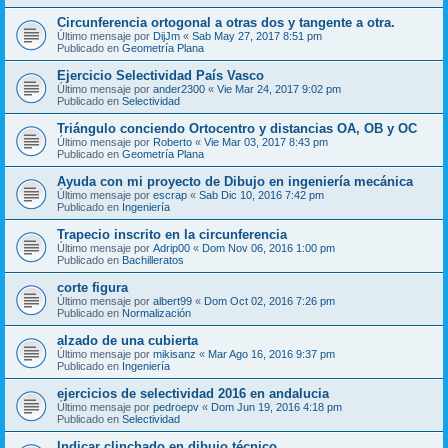
Circunferencia ortogonal a otras dos y tangente a otra.
Último mensaje por
DijJm
«
Sab May 27, 2017 8:51 pm
Publicado en
Geometría Plana
Ejercicio Selectividad País Vasco
Último mensaje por
ander2300
«
Vie Mar 24, 2017 9:02 pm
Publicado en
Selectividad
Triángulo conciendo Ortocentro y distancias OA, OB y OC
Último mensaje por
Roberto
«
Vie Mar 03, 2017 8:43 pm
Publicado en
Geometría Plana
Ayuda con mi proyecto de Dibujo en ingeniería mecánica
Último mensaje por
escrap
«
Sab Dic 10, 2016 7:42 pm
Publicado en
Ingeniería
Trapecio inscrito en la circunferencia
Último mensaje por
Adrip00
«
Dom Nov 06, 2016 1:00 pm
Publicado en
Bachilleratos
corte figura
Último mensaje por
albert99
«
Dom Oct 02, 2016 7:26 pm
Publicado en
Normalización
alzado de una cubierta
Último mensaje por
mikisanz
«
Mar Ago 16, 2016 9:37 pm
Publicado en
Ingeniería
ejercicios de selectividad 2016 en andalucia
Último mensaje por
pedroepv
«
Dom Jun 19, 2016 4:18 pm
Publicado en
Selectividad
Indicar clinchado en dibujo técnico