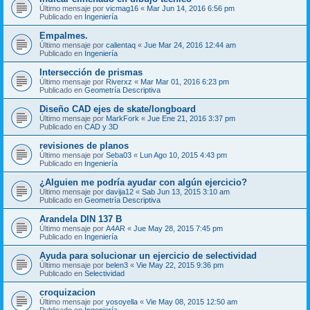
Último mensaje por
vicmag16
«
Mar Jun 14, 2016 6:56 pm
Publicado en
Ingeniería
Empalmes.
Último mensaje por
calientaq
«
Jue Mar 24, 2016 12:44 am
Publicado en
Ingeniería
Intersección de prismas
Último mensaje por
Riverxz
«
Mar Mar 01, 2016 6:23 pm
Publicado en
Geometría Descriptiva
Diseño CAD ejes de skate/longboard
Último mensaje por
MarkFork
«
Jue Ene 21, 2016 3:37 pm
Publicado en
CAD y 3D
revisiones de planos
Último mensaje por
Seba03
«
Lun Ago 10, 2015 4:43 pm
Publicado en
Ingeniería
¿Alguien me podría ayudar con algún ejercicio?
Último mensaje por
davija12
«
Sab Jun 13, 2015 3:10 am
Publicado en
Geometría Descriptiva
Arandela DIN 137 B
Último mensaje por
A4AR
«
Jue May 28, 2015 7:45 pm
Publicado en
Ingeniería
Ayuda para solucionar un ejercicio de selectividad
Último mensaje por
belen3
«
Vie May 22, 2015 9:36 pm
Publicado en
Selectividad
croquizacion
Último mensaje por
yosoyella
«
Vie May 08, 2015 12:50 am
Publicado en
Ingeniería