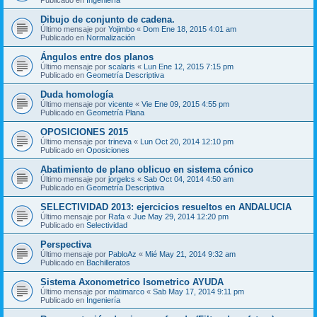
Dibujo de conjunto de cadena.
Último mensaje por
Yojimbo
«
Dom Ene 18, 2015 4:01 am
Publicado en
Normalización
Ángulos entre dos planos
Último mensaje por
scalaris
«
Lun Ene 12, 2015 7:15 pm
Publicado en
Geometría Descriptiva
Duda homología
Último mensaje por
vicente
«
Vie Ene 09, 2015 4:55 pm
Publicado en
Geometría Plana
OPOSICIONES 2015
Último mensaje por
trineva
«
Lun Oct 20, 2014 12:10 pm
Publicado en
Oposiciones
Abatimiento de plano oblicuo en sistema cónico
Último mensaje por
jorgelcs
«
Sab Oct 04, 2014 4:50 am
Publicado en
Geometría Descriptiva
SELECTIVIDAD 2013: ejercicios resueltos en ANDALUCIA
Último mensaje por
Rafa
«
Jue May 29, 2014 12:20 pm
Publicado en
Selectividad
Perspectiva
Último mensaje por
PabloAz
«
Mié May 21, 2014 9:32 am
Publicado en
Bachilleratos
Sistema Axonometrico Isometrico AYUDA
Último mensaje por
matimarco
«
Sab May 17, 2014 9:11 pm
Publicado en
Ingeniería