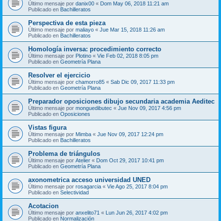
Último mensaje por
danix00
«
Dom May 06, 2018 11:21 am
Publicado en
Bachilleratos
Perspectiva de esta pieza
Último mensaje por
maliayo
«
Jue Mar 15, 2018 11:26 am
Publicado en
Bachilleratos
Homología inversa: procedimiento correcto
Último mensaje por
Plotino
«
Vie Feb 02, 2018 8:05 pm
Publicado en
Geometría Plana
Resolver el ejercicio
Último mensaje por
chamorro85
«
Sab Dic 09, 2017 11:33 pm
Publicado en
Geometría Plana
Preparador oposiciones dibujo secundaria academia Aeditec
Último mensaje por
monguedibutec
«
Jue Nov 09, 2017 4:56 pm
Publicado en
Oposiciones
Vistas figura
Último mensaje por
Mimba
«
Jue Nov 09, 2017 12:24 pm
Publicado en
Bachilleratos
Problema de triángulos
Último mensaje por
Atelier
«
Dom Oct 29, 2017 10:41 pm
Publicado en
Geometría Plana
axonometrica acceso universidad UNED
Último mensaje por
rosagarcia
«
Vie Ago 25, 2017 8:04 pm
Publicado en
Selectividad
Acotacion
Último mensaje por
anxelito71
«
Lun Jun 26, 2017 4:02 pm
Publicado en
Normalización