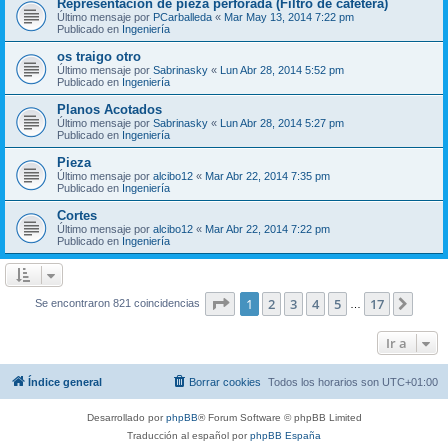
Representación de pieza perforada (Filtro de cafetera)
Último mensaje por
PCarballeda
«
Mar May 13, 2014 7:22 pm
Publicado en
Ingeniería
os traigo otro
Último mensaje por
Sabrinasky
«
Lun Abr 28, 2014 5:52 pm
Publicado en
Ingeniería
Planos Acotados
Último mensaje por
Sabrinasky
«
Lun Abr 28, 2014 5:27 pm
Publicado en
Ingeniería
Pieza
Último mensaje por
alcibo12
«
Mar Abr 22, 2014 7:35 pm
Publicado en
Ingeniería
Cortes
Último mensaje por
alcibo12
«
Mar Abr 22, 2014 7:22 pm
Publicado en
Ingeniería
Página
1
de
17
1
2
3
4
5
17
Sigui
Se encontraron 821 coincidencias
…
Ir a
Índice general
Borrar cookies
Todos los horarios son
UTC+01:00
Desarrollado por
phpBB
® Forum Software © phpBB Limited
Traducción al español por
phpBB España