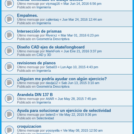
Último mensaje por
vicmag16
«
Mar Jun 14, 2016 6:56 pm
Publicado en
Ingeniería
Empalmes.
Último mensaje por
calientaq
«
Jue Mar 24, 2016 12:44 am
Publicado en
Ingeniería
Intersección de prismas
Último mensaje por
Riverxz
«
Mar Mar 01, 2016 6:23 pm
Publicado en
Geometría Descriptiva
Diseño CAD ejes de skate/longboard
Último mensaje por
MarkFork
«
Jue Ene 21, 2016 3:37 pm
Publicado en
CAD y 3D
revisiones de planos
Último mensaje por
Seba03
«
Lun Ago 10, 2015 4:43 pm
Publicado en
Ingeniería
¿Alguien me podría ayudar con algún ejercicio?
Último mensaje por
davija12
«
Sab Jun 13, 2015 3:10 am
Publicado en
Geometría Descriptiva
Arandela DIN 137 B
Último mensaje por
A4AR
«
Jue May 28, 2015 7:45 pm
Publicado en
Ingeniería
Ayuda para solucionar un ejercicio de selectividad
Último mensaje por
belen3
«
Vie May 22, 2015 9:36 pm
Publicado en
Selectividad
croquizacion
Último mensaje por
yosoyella
«
Vie May 08, 2015 12:50 am
Publicado en
Ingeniería