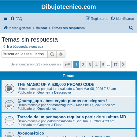
Dibujotecnico.com
FAQ
Registrarse
Identificarse
B
Índice general
Buscar
Temas sin respuesta
u
Temas sin respuesta
s
Ir a búsqueda avanzada
c
Buscar
Búsqueda avanzada
a
Página
1
de
17
1
2
3
4
5
17
Sigui
Se encontraron 821 coincidencias
r
…
Temas
THE MAGIC OF A $30,000 PROMO CODE
Último mensaje por
jcalderonsalcedo
«
Dom Mar 08, 2026 7:54 am
Publicado en
Geometría Descriptiva
@pump_upp - best crypto pumps on telegram !
Último mensaje por
carlosdiazaguero
«
Mar Ene 17, 2023 5:20 pm
Publicado en
Oposiciones
Trazado de un pentágono regular a partir de su altura MD
Último mensaje por
jcalderonsalcedo
«
Sab Jun 05, 2021 4:23 am
Publicado en
Geometría Plana
Axonométrico