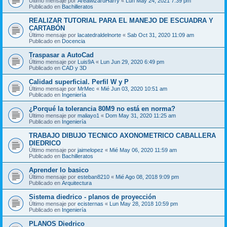
Último mensaje por
AreawizardHarry
«
Lun May 24, 2021 7:39 pm
Publicado en
Bachilleratos
REALIZAR TUTORIAL PARA EL MANEJO DE ESCUADRA Y
CARTABÓN
Último mensaje por
lacatedraldelnorte
«
Sab Oct 31, 2020 11:09 am
Publicado en
Docencia
Traspasar a AutoCad
Último mensaje por
Luis9A
«
Lun Jun 29, 2020 6:49 pm
Publicado en
CAD y 3D
Calidad superficial. Perfil W y P
Último mensaje por
MrMec
«
Mié Jun 03, 2020 10:51 am
Publicado en
Ingeniería
¿Porqué la tolerancia 80M9 no está en norma?
Último mensaje por
maliayo1
«
Dom May 31, 2020 11:25 am
Publicado en
Ingeniería
TRABAJO DIBUJO TECNICO AXONOMETRICO CABALLERA
DIEDRICO
Último mensaje por
jaimelopez
«
Mié May 06, 2020 11:59 am
Publicado en
Bachilleratos
Aprender lo basico
Último mensaje por
esteban8210
«
Mié Ago 08, 2018 9:09 pm
Publicado en
Arquitectura
Sistema diedrico - planos de proyección
Último mensaje por
ecisternas
«
Lun May 28, 2018 10:59 pm
Publicado en
Ingeniería
PLANOS Diedrico