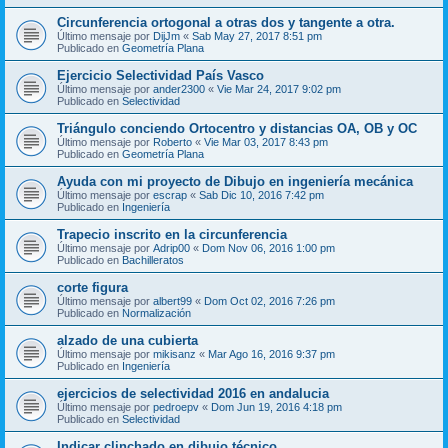
Circunferencia ortogonal a otras dos y tangente a otra.
Último mensaje por
DijJm
«
Sab May 27, 2017 8:51 pm
Publicado en
Geometría Plana
Ejercicio Selectividad País Vasco
Último mensaje por
ander2300
«
Vie Mar 24, 2017 9:02 pm
Publicado en
Selectividad
Triángulo conciendo Ortocentro y distancias OA, OB y OC
Último mensaje por
Roberto
«
Vie Mar 03, 2017 8:43 pm
Publicado en
Geometría Plana
Ayuda con mi proyecto de Dibujo en ingeniería mecánica
Último mensaje por
escrap
«
Sab Dic 10, 2016 7:42 pm
Publicado en
Ingeniería
Trapecio inscrito en la circunferencia
Último mensaje por
Adrip00
«
Dom Nov 06, 2016 1:00 pm
Publicado en
Bachilleratos
corte figura
Último mensaje por
albert99
«
Dom Oct 02, 2016 7:26 pm
Publicado en
Normalización
alzado de una cubierta
Último mensaje por
mikisanz
«
Mar Ago 16, 2016 9:37 pm
Publicado en
Ingeniería
ejercicios de selectividad 2016 en andalucia
Último mensaje por
pedroepv
«
Dom Jun 19, 2016 4:18 pm
Publicado en
Selectividad
Indicar clinchado en dibujo técnico