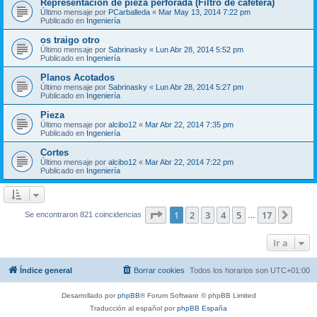
Representación de pieza perforada (Filtro de cafetera)
Último mensaje por
PCarballeda
«
Mar May 13, 2014 7:22 pm
Publicado en
Ingeniería
os traigo otro
Último mensaje por
Sabrinasky
«
Lun Abr 28, 2014 5:52 pm
Publicado en
Ingeniería
Planos Acotados
Último mensaje por
Sabrinasky
«
Lun Abr 28, 2014 5:27 pm
Publicado en
Ingeniería
Pieza
Último mensaje por
alcibo12
«
Mar Abr 22, 2014 7:35 pm
Publicado en
Ingeniería
Cortes
Último mensaje por
alcibo12
«
Mar Abr 22, 2014 7:22 pm
Publicado en
Ingeniería
Página
1
de
17
1
2
3
4
5
17
Sigui
Se encontraron 821 coincidencias
…
Ir a
Índice general
Borrar cookies
Todos los horarios son
UTC+01:00
Desarrollado por
phpBB
® Forum Software © phpBB Limited
Traducción al español por
phpBB España