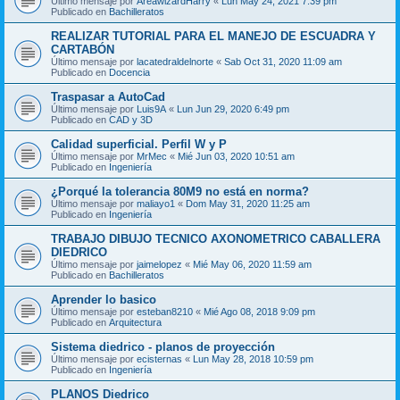
Último mensaje por
AreawizardHarry
«
Lun May 24, 2021 7:39 pm
Publicado en
Bachilleratos
REALIZAR TUTORIAL PARA EL MANEJO DE ESCUADRA Y
CARTABÓN
Último mensaje por
lacatedraldelnorte
«
Sab Oct 31, 2020 11:09 am
Publicado en
Docencia
Traspasar a AutoCad
Último mensaje por
Luis9A
«
Lun Jun 29, 2020 6:49 pm
Publicado en
CAD y 3D
Calidad superficial. Perfil W y P
Último mensaje por
MrMec
«
Mié Jun 03, 2020 10:51 am
Publicado en
Ingeniería
¿Porqué la tolerancia 80M9 no está en norma?
Último mensaje por
maliayo1
«
Dom May 31, 2020 11:25 am
Publicado en
Ingeniería
TRABAJO DIBUJO TECNICO AXONOMETRICO CABALLERA
DIEDRICO
Último mensaje por
jaimelopez
«
Mié May 06, 2020 11:59 am
Publicado en
Bachilleratos
Aprender lo basico
Último mensaje por
esteban8210
«
Mié Ago 08, 2018 9:09 pm
Publicado en
Arquitectura
Sistema diedrico - planos de proyección
Último mensaje por
ecisternas
«
Lun May 28, 2018 10:59 pm
Publicado en
Ingeniería
PLANOS Diedrico