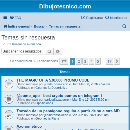
Dibujotecnico.com
FAQ
Registrarse
Identificarse
B
Índice general
Buscar
Temas sin respuesta
u
Temas sin respuesta
s
Ir a búsqueda avanzada
c
Buscar
Búsqueda avanzada
a
Página
1
de
17
1
2
3
4
5
17
Sigui
Se encontraron 821 coincidencias
r
…
Temas
THE MAGIC OF A $30,000 PROMO CODE
Último mensaje por
jcalderonsalcedo
«
Dom Mar 08, 2026 7:54 am
Publicado en
Geometría Descriptiva
@pump_upp - best crypto pumps on telegram !
Último mensaje por
carlosdiazaguero
«
Mar Ene 17, 2023 5:20 pm
Publicado en
Oposiciones
Trazado de un pentágono regular a partir de su altura MD
Último mensaje por
jcalderonsalcedo
«
Sab Jun 05, 2021 4:23 am
Publicado en
Geometría Plana
Axonométrico