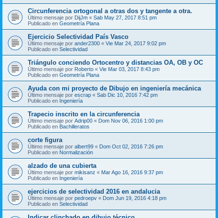
Circunferencia ortogonal a otras dos y tangente a otra.
Último mensaje por
DijJm
«
Sab May 27, 2017 8:51 pm
Publicado en
Geometría Plana
Ejercicio Selectividad País Vasco
Último mensaje por
ander2300
«
Vie Mar 24, 2017 9:02 pm
Publicado en
Selectividad
Triángulo conciendo Ortocentro y distancias OA, OB y OC
Último mensaje por
Roberto
«
Vie Mar 03, 2017 8:43 pm
Publicado en
Geometría Plana
Ayuda con mi proyecto de Dibujo en ingeniería mecánica
Último mensaje por
escrap
«
Sab Dic 10, 2016 7:42 pm
Publicado en
Ingeniería
Trapecio inscrito en la circunferencia
Último mensaje por
Adrip00
«
Dom Nov 06, 2016 1:00 pm
Publicado en
Bachilleratos
corte figura
Último mensaje por
albert99
«
Dom Oct 02, 2016 7:26 pm
Publicado en
Normalización
alzado de una cubierta
Último mensaje por
mikisanz
«
Mar Ago 16, 2016 9:37 pm
Publicado en
Ingeniería
ejercicios de selectividad 2016 en andalucia
Último mensaje por
pedroepv
«
Dom Jun 19, 2016 4:18 pm
Publicado en
Selectividad
Indicar clinchado en dibujo técnico