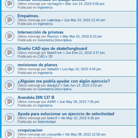
Último mensaje por
vicmag16
«
Mar Jun 14, 2016 6:56 pm
Publicado en
Ingeniería
Empalmes.
Último mensaje por
calientaq
«
Jue Mar 24, 2016 12:44 am
Publicado en
Ingeniería
Intersección de prismas
Último mensaje por
Riverxz
«
Mar Mar 01, 2016 6:23 pm
Publicado en
Geometría Descriptiva
Diseño CAD ejes de skate/longboard
Último mensaje por
MarkFork
«
Jue Ene 21, 2016 3:37 pm
Publicado en
CAD y 3D
revisiones de planos
Último mensaje por
Seba03
«
Lun Ago 10, 2015 4:43 pm
Publicado en
Ingeniería
¿Alguien me podría ayudar con algún ejercicio?
Último mensaje por
davija12
«
Sab Jun 13, 2015 3:10 am
Publicado en
Geometría Descriptiva
Arandela DIN 137 B
Último mensaje por
A4AR
«
Jue May 28, 2015 7:45 pm
Publicado en
Ingeniería
Ayuda para solucionar un ejercicio de selectividad
Último mensaje por
belen3
«
Vie May 22, 2015 9:36 pm
Publicado en
Selectividad
croquizacion
Último mensaje por
yosoyella
«
Vie May 08, 2015 12:50 am
Publicado en
Ingeniería