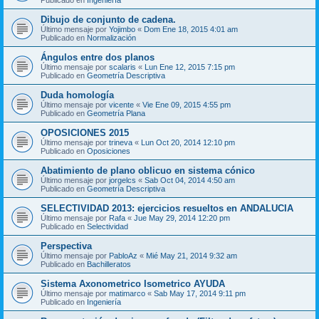
Dibujo de conjunto de cadena.
Último mensaje por
Yojimbo
«
Dom Ene 18, 2015 4:01 am
Publicado en
Normalización
Ángulos entre dos planos
Último mensaje por
scalaris
«
Lun Ene 12, 2015 7:15 pm
Publicado en
Geometría Descriptiva
Duda homología
Último mensaje por
vicente
«
Vie Ene 09, 2015 4:55 pm
Publicado en
Geometría Plana
OPOSICIONES 2015
Último mensaje por
trineva
«
Lun Oct 20, 2014 12:10 pm
Publicado en
Oposiciones
Abatimiento de plano oblicuo en sistema cónico
Último mensaje por
jorgelcs
«
Sab Oct 04, 2014 4:50 am
Publicado en
Geometría Descriptiva
SELECTIVIDAD 2013: ejercicios resueltos en ANDALUCIA
Último mensaje por
Rafa
«
Jue May 29, 2014 12:20 pm
Publicado en
Selectividad
Perspectiva
Último mensaje por
PabloAz
«
Mié May 21, 2014 9:32 am
Publicado en
Bachilleratos
Sistema Axonometrico Isometrico AYUDA
Último mensaje por
matimarco
«
Sab May 17, 2014 9:11 pm
Publicado en
Ingeniería