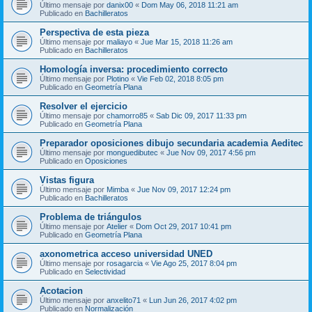
Último mensaje por
danix00
«
Dom May 06, 2018 11:21 am
Publicado en
Bachilleratos
Perspectiva de esta pieza
Último mensaje por
maliayo
«
Jue Mar 15, 2018 11:26 am
Publicado en
Bachilleratos
Homología inversa: procedimiento correcto
Último mensaje por
Plotino
«
Vie Feb 02, 2018 8:05 pm
Publicado en
Geometría Plana
Resolver el ejercicio
Último mensaje por
chamorro85
«
Sab Dic 09, 2017 11:33 pm
Publicado en
Geometría Plana
Preparador oposiciones dibujo secundaria academia Aeditec
Último mensaje por
monguedibutec
«
Jue Nov 09, 2017 4:56 pm
Publicado en
Oposiciones
Vistas figura
Último mensaje por
Mimba
«
Jue Nov 09, 2017 12:24 pm
Publicado en
Bachilleratos
Problema de triángulos
Último mensaje por
Atelier
«
Dom Oct 29, 2017 10:41 pm
Publicado en
Geometría Plana
axonometrica acceso universidad UNED
Último mensaje por
rosagarcia
«
Vie Ago 25, 2017 8:04 pm
Publicado en
Selectividad
Acotacion
Último mensaje por
anxelito71
«
Lun Jun 26, 2017 4:02 pm
Publicado en
Normalización