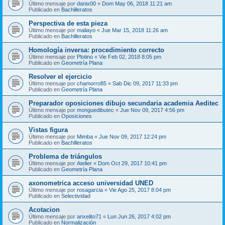
Último mensaje por
danix00
«
Dom May 06, 2018 11:21 am
Publicado en
Bachilleratos
Perspectiva de esta pieza
Último mensaje por
maliayo
«
Jue Mar 15, 2018 11:26 am
Publicado en
Bachilleratos
Homología inversa: procedimiento correcto
Último mensaje por
Plotino
«
Vie Feb 02, 2018 8:05 pm
Publicado en
Geometría Plana
Resolver el ejercicio
Último mensaje por
chamorro85
«
Sab Dic 09, 2017 11:33 pm
Publicado en
Geometría Plana
Preparador oposiciones dibujo secundaria academia Aeditec
Último mensaje por
monguedibutec
«
Jue Nov 09, 2017 4:56 pm
Publicado en
Oposiciones
Vistas figura
Último mensaje por
Mimba
«
Jue Nov 09, 2017 12:24 pm
Publicado en
Bachilleratos
Problema de triángulos
Último mensaje por
Atelier
«
Dom Oct 29, 2017 10:41 pm
Publicado en
Geometría Plana
axonometrica acceso universidad UNED
Último mensaje por
rosagarcia
«
Vie Ago 25, 2017 8:04 pm
Publicado en
Selectividad
Acotacion
Último mensaje por
anxelito71
«
Lun Jun 26, 2017 4:02 pm
Publicado en
Normalización