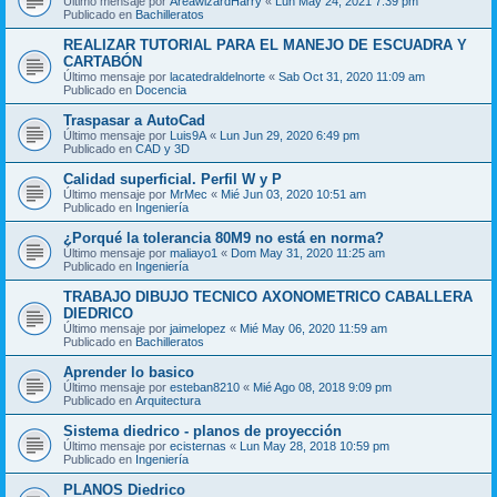
Último mensaje por
AreawizardHarry
«
Lun May 24, 2021 7:39 pm
Publicado en
Bachilleratos
REALIZAR TUTORIAL PARA EL MANEJO DE ESCUADRA Y
CARTABÓN
Último mensaje por
lacatedraldelnorte
«
Sab Oct 31, 2020 11:09 am
Publicado en
Docencia
Traspasar a AutoCad
Último mensaje por
Luis9A
«
Lun Jun 29, 2020 6:49 pm
Publicado en
CAD y 3D
Calidad superficial. Perfil W y P
Último mensaje por
MrMec
«
Mié Jun 03, 2020 10:51 am
Publicado en
Ingeniería
¿Porqué la tolerancia 80M9 no está en norma?
Último mensaje por
maliayo1
«
Dom May 31, 2020 11:25 am
Publicado en
Ingeniería
TRABAJO DIBUJO TECNICO AXONOMETRICO CABALLERA
DIEDRICO
Último mensaje por
jaimelopez
«
Mié May 06, 2020 11:59 am
Publicado en
Bachilleratos
Aprender lo basico
Último mensaje por
esteban8210
«
Mié Ago 08, 2018 9:09 pm
Publicado en
Arquitectura
Sistema diedrico - planos de proyección
Último mensaje por
ecisternas
«
Lun May 28, 2018 10:59 pm
Publicado en
Ingeniería
PLANOS Diedrico