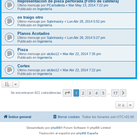
Representación de pieza perforada (Filtro de cafetera)
Último mensaje por
PCarballeda
«
Mar May 13, 2014 7:22 pm
Publicado en
Ingeniería
os traigo otro
Último mensaje por
Sabrinasky
«
Lun Abr 28, 2014 5:52 pm
Publicado en
Ingeniería
Planos Acotados
Último mensaje por
Sabrinasky
«
Lun Abr 28, 2014 5:27 pm
Publicado en
Ingeniería
Pieza
Último mensaje por
alcibo12
«
Mar Abr 22, 2014 7:35 pm
Publicado en
Ingeniería
Cortes
Último mensaje por
alcibo12
«
Mar Abr 22, 2014 7:22 pm
Publicado en
Ingeniería
Página
1
de
17
1
2
3
4
5
17
Sigui
Se encontraron 821 coincidencias
…
Ir a
Índice general
Borrar cookies
Todos los horarios son
UTC+01:00
Desarrollado por
phpBB
® Forum Software © phpBB Limited
Traducción al español por
phpBB España