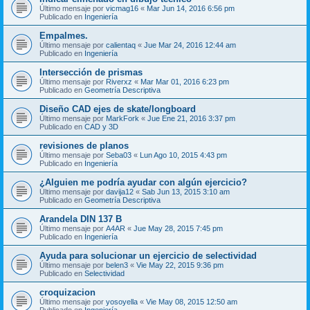
Último mensaje por
vicmag16
«
Mar Jun 14, 2016 6:56 pm
Publicado en
Ingeniería
Empalmes.
Último mensaje por
calientaq
«
Jue Mar 24, 2016 12:44 am
Publicado en
Ingeniería
Intersección de prismas
Último mensaje por
Riverxz
«
Mar Mar 01, 2016 6:23 pm
Publicado en
Geometría Descriptiva
Diseño CAD ejes de skate/longboard
Último mensaje por
MarkFork
«
Jue Ene 21, 2016 3:37 pm
Publicado en
CAD y 3D
revisiones de planos
Último mensaje por
Seba03
«
Lun Ago 10, 2015 4:43 pm
Publicado en
Ingeniería
¿Alguien me podría ayudar con algún ejercicio?
Último mensaje por
davija12
«
Sab Jun 13, 2015 3:10 am
Publicado en
Geometría Descriptiva
Arandela DIN 137 B
Último mensaje por
A4AR
«
Jue May 28, 2015 7:45 pm
Publicado en
Ingeniería
Ayuda para solucionar un ejercicio de selectividad
Último mensaje por
belen3
«
Vie May 22, 2015 9:36 pm
Publicado en
Selectividad
croquizacion
Último mensaje por
yosoyella
«
Vie May 08, 2015 12:50 am
Publicado en
Ingeniería