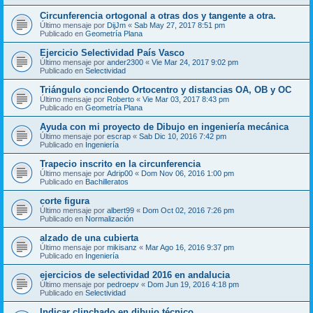
Circunferencia ortogonal a otras dos y tangente a otra.
Último mensaje por
DijJm
«
Sab May 27, 2017 8:51 pm
Publicado en
Geometría Plana
Ejercicio Selectividad País Vasco
Último mensaje por
ander2300
«
Vie Mar 24, 2017 9:02 pm
Publicado en
Selectividad
Triángulo conciendo Ortocentro y distancias OA, OB y OC
Último mensaje por
Roberto
«
Vie Mar 03, 2017 8:43 pm
Publicado en
Geometría Plana
Ayuda con mi proyecto de Dibujo en ingeniería mecánica
Último mensaje por
escrap
«
Sab Dic 10, 2016 7:42 pm
Publicado en
Ingeniería
Trapecio inscrito en la circunferencia
Último mensaje por
Adrip00
«
Dom Nov 06, 2016 1:00 pm
Publicado en
Bachilleratos
corte figura
Último mensaje por
albert99
«
Dom Oct 02, 2016 7:26 pm
Publicado en
Normalización
alzado de una cubierta
Último mensaje por
mikisanz
«
Mar Ago 16, 2016 9:37 pm
Publicado en
Ingeniería
ejercicios de selectividad 2016 en andalucia
Último mensaje por
pedroepv
«
Dom Jun 19, 2016 4:18 pm
Publicado en
Selectividad
Indicar clinchado en dibujo técnico