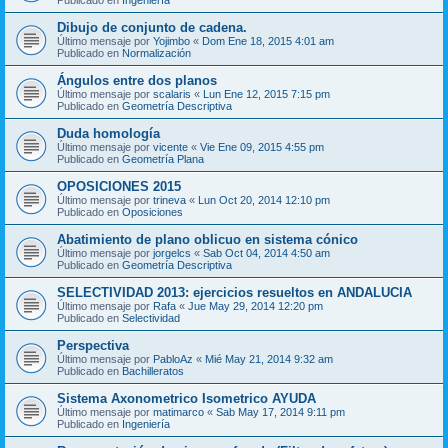
Dibujo de conjunto de cadena.
Último mensaje por
Yojimbo
«
Dom Ene 18, 2015 4:01 am
Publicado en
Normalización
Ángulos entre dos planos
Último mensaje por
scalaris
«
Lun Ene 12, 2015 7:15 pm
Publicado en
Geometría Descriptiva
Duda homología
Último mensaje por
vicente
«
Vie Ene 09, 2015 4:55 pm
Publicado en
Geometría Plana
OPOSICIONES 2015
Último mensaje por
trineva
«
Lun Oct 20, 2014 12:10 pm
Publicado en
Oposiciones
Abatimiento de plano oblicuo en sistema cónico
Último mensaje por
jorgelcs
«
Sab Oct 04, 2014 4:50 am
Publicado en
Geometría Descriptiva
SELECTIVIDAD 2013: ejercicios resueltos en ANDALUCIA
Último mensaje por
Rafa
«
Jue May 29, 2014 12:20 pm
Publicado en
Selectividad
Perspectiva
Último mensaje por
PabloAz
«
Mié May 21, 2014 9:32 am
Publicado en
Bachilleratos
Sistema Axonometrico Isometrico AYUDA
Último mensaje por
matimarco
«
Sab May 17, 2014 9:11 pm
Publicado en
Ingeniería