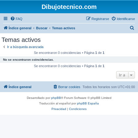
Dibujotecnico.com
FAQ
Registrarse
Identificarse
B
Índice general
Buscar
Temas activos
u
Temas activos
s
Ir a búsqueda avanzada
c
Se encontraron 0 coincidencias • Página
1
de
1
a
No se encontraron coincidencias.
r
Se encontraron 0 coincidencias • Página
1
de
1
Ir a
Índice general
Borrar cookies
Todos los horarios son
UTC+01:00
Desarrollado por
phpBB
® Forum Software © phpBB Limited
Traducción al español por
phpBB España
Privacidad
|
Condiciones